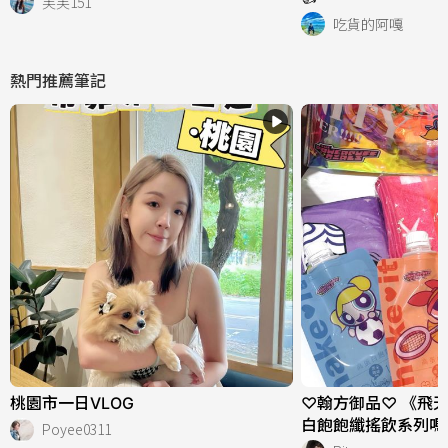
芙芙151
吃貨的阿嘎
熱門推薦筆記
桃園市一日VLOG
♡翰方御品♡ 《飛
白飽飽纖搖飲系列嗎
Poyee0311