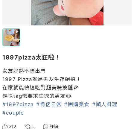
1997pizza太狂啦！
女友好熱不想出門

1997 Pizza就是男友生存絕招！

在家就能快速吃到超美味披薩🍕

#1997pizza
#情侶日常
#團購美食
#懶人料理
#couple
212
1
評論