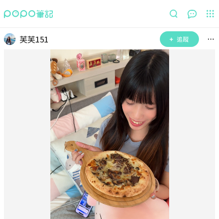
芙芙151
追蹤