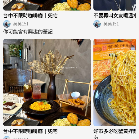
台中不限時咖啡廳｜兜宅
不要再叫女友喝溫水
芙芙151
芙芙151
你可能會有興趣的筆記
台中不限時咖啡廳｜兜宅
好市多必吃蟹黃拌麵
👍