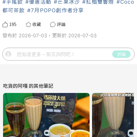
#手搖飲
#優惠活動
#芒果冰沙
#紅柚雙響炮
#Coco
都可茶飲
#7月POPO創作者分享
195
收藏
評論
發布於 2026-07-03，更新於 2026-07-03
評論
吃貨的阿嘎
的其他筆記