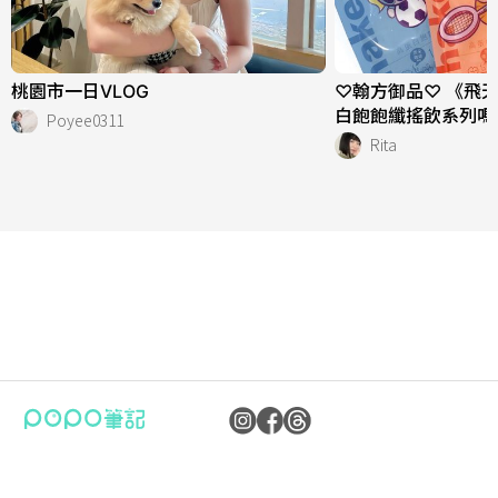
桃園市一日VLOG
♡翰方御品♡ 《飛
白飽飽纖搖飲系列嗎
Poyee0311
Rita
公司：卜卜文化傳媒股份有限公司
隱私權保護政策
統編：90476060
資訊內容管理規範
地址：臺北市內湖區瑞光路70號5樓