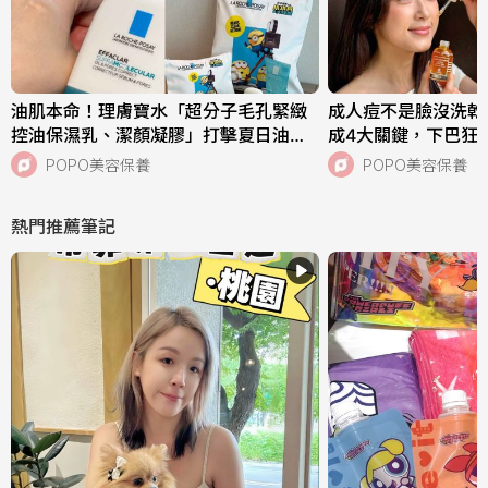
油肌本命！理膚寶水「超分子毛孔緊緻
成人痘不是臉沒洗乾
控油保濕乳、潔顏凝膠」打擊夏日油痘
成4大關鍵，下巴狂
危機，跨界聯名《小小兵與大怪獸》超
中，SISLEY植物
POPO美容保養
POPO美容保養
萌周邊快來收藏！
次搞定痘肌！
熱門推薦筆記