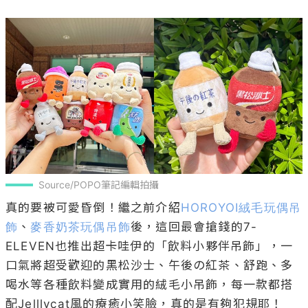
Source/POPO筆記編輯拍攝
真的要被可愛昏倒！繼之前介紹
HOROYOI絨毛玩偶吊
飾
、
麥香奶茶玩偶吊飾
後，這回最會搶錢的7-
ELEVEN也推出超卡哇伊的「飲料小夥伴吊飾」，一
口氣將超受歡迎的黑松沙士、午後の紅茶、舒跑、多
喝水等各種飲料變成實用的絨毛小吊飾，每一款都搭
配Jelllycat風的療癒小笑臉，真的是有夠犯規耶！
