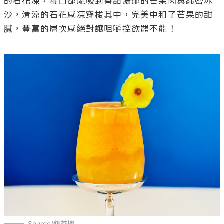
的石花凍，每口都能吸到香甜濃郁的芒果肉與綿密冰
沙，清涼的石花感凍穿梭其中，完美中和了芒果的甜
膩，豐富的層次感絕對讓咀嚼控欲罷不能！

Source/鶴茶樓