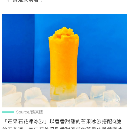
Source/鶴茶樓
「芒果石花凍冰沙」以香香甜甜的芒果冰沙搭配Q脆