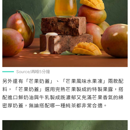
Source/再睡5分鐘
另外還有「芒果奶蓋」、「芒果風味水果凍」兩款配
料，「芒果奶蓋」選用完熟芒果製成的特製果露，搭
配進口鮮奶油與牛乳製成既濃郁又充滿芒果香氣的綿
密厚奶蓋，無論搭配哪一種純茶都非常合適。
