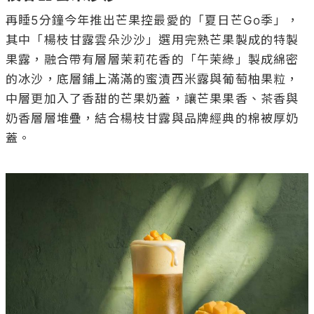
再睡5分鐘今年推出芒果控最愛的「夏日芒Go季」，
其中「楊枝甘露雲朵沙沙」選用完熟芒果製成的特製
果露，融合帶有層層茉莉花香的「午茉綠」製成綿密
的冰沙，底層鋪上滿滿的蜜漬西米露與葡萄柚果粒，
中層更加入了香甜的芒果奶蓋，讓芒果果香、茶香與
奶香層層堆疊，結合楊枝甘露與品牌經典的棉被厚奶
蓋。
