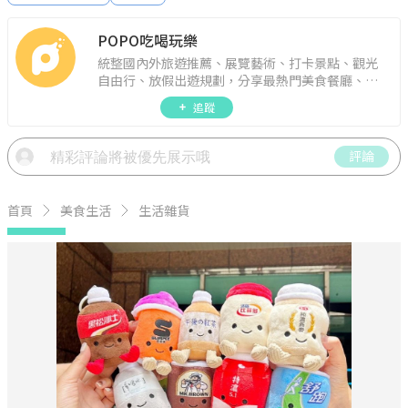
POPO吃喝玩樂
統整國內外旅遊推薦、展覽藝術、打卡景點、觀光
自由行、放假出遊規劃，分享最熱門美食餐廳、約
會聚餐、人氣甜點、速食手搖飲、3C科技、心理測
追蹤
驗、星座運勢、生活雜貨、吃喝玩樂實用資訊。
評論
首頁
美食生活
生活雜貨