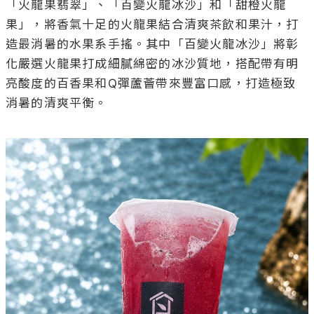
「火龍果翡翠」、「百變火龍冰沙」和「甜橙火龍
果」，將香氣十足的火龍果結合清爽茶飲和果汁，打
造最消暑的水果系手搖。其中「百變火龍冰沙」將彰
化嚴選火龍果打成細膩綿密的冰沙質地，搭配帶有明
亮酸度的百香果和Q彈蘆薈帶來豐富口感，打造極致
消暑的清爽平衡。
