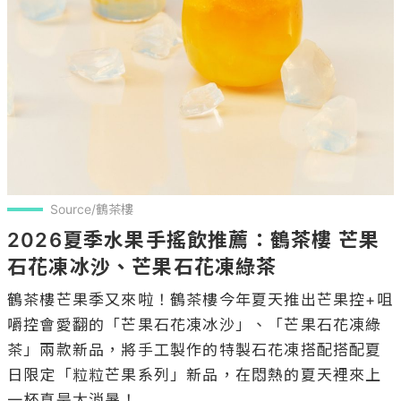
Source/鶴茶樓
2026夏季水果手搖飲推薦：鶴茶樓 芒果
石花凍冰沙、芒果石花凍綠茶
鶴茶樓芒果季又來啦！鶴茶樓今年夏天推出芒果控+咀
嚼控會愛翻的「芒果石花凍冰沙」、「芒果石花凍綠
茶」兩款新品，將手工製作的特製石花凍搭配搭配夏
日限定「粒粒芒果系列」新品，在悶熱的夏天裡來上
一杯真是太消暑！
