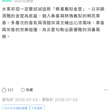
Source/發發
水果茶控一定要試試這款「桑葚鳳梨金萱」，以茶韻
清雅的金萱為底蘊，融入桑葚與熱情鳳梨的明亮果
香。多層次的香氣與清甜茶湯交織出沁涼風味，果香
與茶香的完美碰撞，為炎夏勾勒出最優雅的消暑風
貌。

111
收藏
發布於 2026-07-03，更新於 2026-07-03
#
2026手搖飲推薦
#
手搖飲