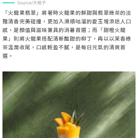
Source/大苑子
「火龍果翡翠」將著時火龍果的鮮甜與翡翠綠茶的淡
雅清香完美碰撞，更加入滑順咕溜的愛玉增添迷人口
感，是顏值與滋味兼具的消暑首選；而「甜橙火龍
果」則將火龍果搭配清新酸甜的柳丁，再以以茉香綠
茶溫潤收尾，口感輕盈不膩，是每日元氣的清爽首
選。
