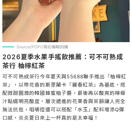
Source/POPO筆記編輯拍攝
2026夏季水果手搖飲推薦：可不可熟成
茶行 柚檸紅茶
可不可熟成茶行今年夏天與55688聯手推出「柚檸紅
茶」，以帶花香的斯里蘭卡「麗春紅茶」為基底，搭
配微甜圓潤的韓國蜂蜜柚子醬，最後再以酸爽的檸檬
汁點綴明亮酸度，層次遞進的花果香與茶韻讓人完全
無法抗拒，咀嚼控還可以搭配「水玉」配料增添Q彈
口感，炎炎夏日來上一杯真的是太幸福！
