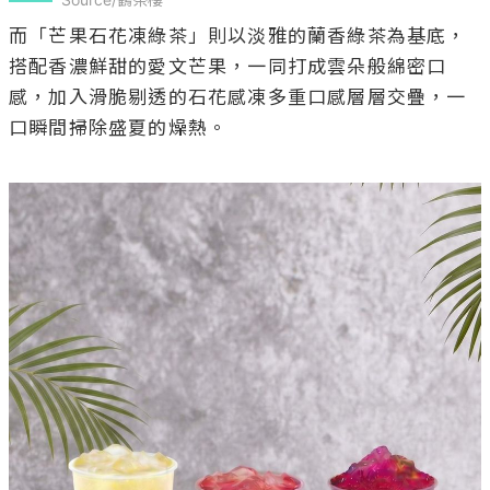
而「芒果石花凍綠茶」則以淡雅的蘭香綠茶為基底，
搭配香濃鮮甜的愛文芒果，一同打成雲朵般綿密口
感，加入滑脆剔透的石花感凍多重口感層層交疊，一
口瞬間掃除盛夏的燥熱。
