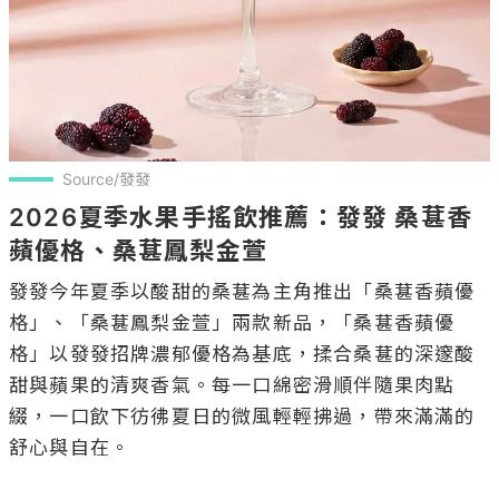
Source/發發
2026夏季水果手搖飲推薦：發發 桑葚香
蘋優格、桑葚鳳梨金萱
發發今年夏季以酸甜的桑葚為主角推出「桑葚香蘋優
格」、「桑葚鳳梨金萱」兩款新品，「桑葚香蘋優
格」以發發招牌濃郁優格為基底，揉合桑葚的深邃酸
甜與蘋果的清爽香氣。每一口綿密滑順伴隨果肉點
綴，一口飲下彷彿夏日的微風輕輕拂過，帶來滿滿的
舒心與自在。
