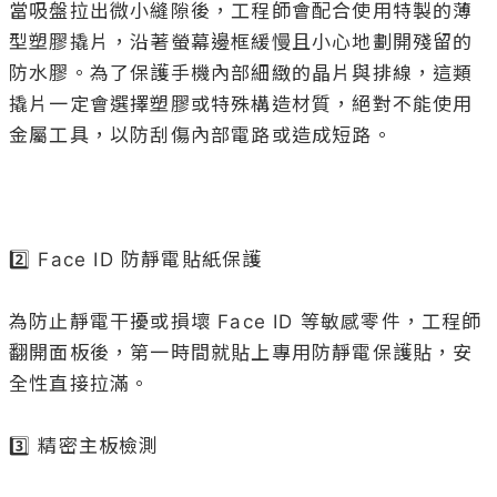
當吸盤拉出微小縫隙後，工程師會配合使用特製的薄
型塑膠撬片，沿著螢幕邊框緩慢且小心地劃開殘留的
防水膠。為了保護手機內部細緻的晶片與排線，這類
撬片一定會選擇塑膠或特殊構造材質，絕對不能使用
金屬工具，以防刮傷內部電路或造成短路。

2️⃣ Face ID 防靜電貼紙保護

為防止靜電干擾或損壞 Face ID 等敏感零件，工程師
翻開面板後，第一時間就貼上專用防靜電保護貼，安
全性直接拉滿。

3️⃣ 精密主板檢測
