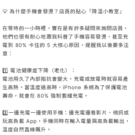
💡 為什麼手機會發燙？店員的貼心「降溫小教室」

在等待的一小時裡，實在是有許多疑問來詢問店員，
他們也很有耐心地跟我科普了手機容易發燙、甚至充
電到 80% 卡住的 5 大核心原因，提醒我以後要多注
意：

1️⃣ 電池健康度下降（老化）：

電池用久了內部阻抗會變大，充電或放電時就容易產
生高熱。當溫度過高時，iPhone 系統為了保護電池
壽命，就會在 80% 強制暫緩充電。

2️⃣一邊充電一邊使用手機：邊充電邊看影片、視訊或
玩高負載 App，手機同時在輸入電量與高負載輸出，
溫度自然直線飆升。
