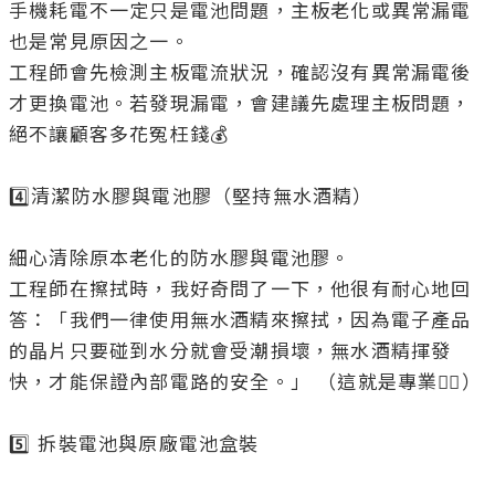
手機耗電不一定只是電池問題，主板老化或異常漏電
也是常見原因之一。

工程師會先檢測主板電流狀況，確認沒有異常漏電後
才更換電池。若發現漏電，會建議先處理主板問題，
絕不讓顧客多花冤枉錢💰

4️⃣清潔防水膠與電池膠（堅持無水酒精）

細心清除原本老化的防水膠與電池膠。

工程師在擦拭時，我好奇問了一下，他很有耐心地回
答：「我們一律使用無水酒精來擦拭，因為電子產品
的晶片只要碰到水分就會受潮損壞，無水酒精揮發
快，才能保證內部電路的安全。」 （這就是專業👍🏻）

5️⃣ 拆裝電池與原廠電池盒裝
