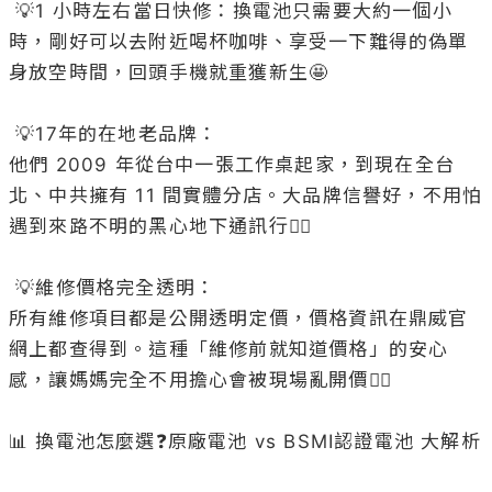
 💡1 小時左右當日快修：換電池只需要大約一個小
時，剛好可以去附近喝杯咖啡、享受一下難得的偽單
身放空時間，回頭手機就重獲新生🤩

 💡17年的在地老品牌：

他們 2009 年從台中一張工作桌起家，到現在全台
北、中共擁有 11 間實體分店。大品牌信譽好，不用怕
遇到來路不明的黑心地下通訊行👍🏻

 💡維修價格完全透明：

所有維修項目都是公開透明定價，價格資訊在鼎威官
網上都查得到。這種「維修前就知道價格」的安心
感，讓媽媽完全不用擔心會被現場亂開價👍🏻

📊 換電池怎麼選❓原廠電池 vs BSMI認證電池 大解析
