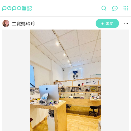
二寶媽玲玲
追蹤