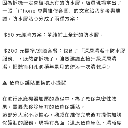
因為拆機一定會破壞原有的防水膠，店員現場拿出了
一張「iPhone 專業維修套餐」的文宣給我參考與建
議，防水膠貼心分成了兩種方案：

 $50 元經濟方案：單純補上全新的防水膠。

 $200 元標準/旗艦套餐：包含了「深層清潔＋防水膠
服務」，既然都拆機了，強烈建議直接升級深層清
潔，把聽筒和孔洞積年累月的髒污一次清乾淨✨

⚠️ 螢幕保護貼更換的小提醒

在進行原廠機器加壓的過程中，為了確保氣密性效
果，需要先移除原有的螢幕保護貼。

這部分大家不必擔心，鼎威在維修完成後有提供加購
保護貼的服務，現場有亮面（還原螢幕原色、清晰度