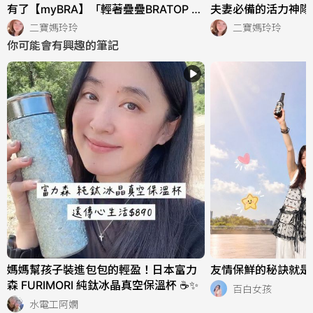
有了【myBRA】「輕著疊疊BRATOP &
夫妻必備的活力神隊
撩波疊疊無鋼圈內衣」，讓我更會穿搭
health 好健康】1
二寶媽玲玲
二寶媽玲玲
✨
你可能會有興趣的筆記
媽媽幫孩子裝進包包的輕盈！日本富力
友情保鮮的秘訣就是
森 FURIMORI 純鈦冰晶真空保溫杯 ☕✨
百白女孩
水電工阿嫻