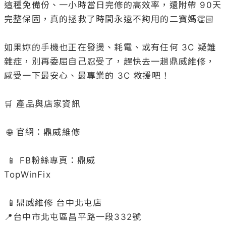
這種免備份、一小時當日完修的高效率，還附帶 90天
完整保固，真的拯救了時間永遠不夠用的二寶媽👏🏻

如果妳的手機也正在發燙、耗電、或有任何 3C 疑難
雜症，別再委屈自己忍受了，趕快去一趟鼎威維修，
感受一下最安心、最專業的 3C 救援吧！

🛒 產品與店家資訊

 🌐 官網：鼎威維修

 📱 FB粉絲專頁：鼎威 

TopWinFix

 📱鼎威維修 台中北屯店

📍台中市北屯區昌平路一段332號
