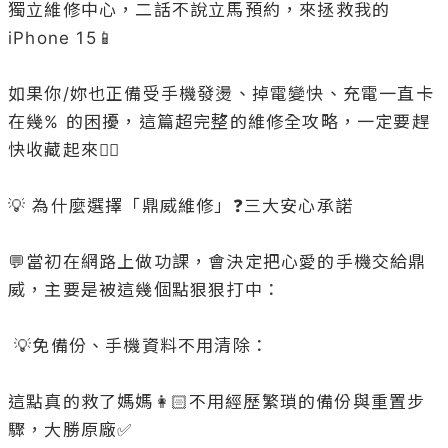
獨立維修中心，二話不說立馬預約，來拯救我的 
iPhone 15📱

如果你/妳也正備受手機發燙、掉電變快、充電一直卡
在幾% 的困擾，這篇超完整的維修全攻略，一定要趕
快收藏起來👍🏻

💡 為什麼選擇「鼎威維修」❓三大安心承諾

💬當初在網路上做功課，會決定把心愛的手機交給鼎
威，主要是被這幾個點狠狠打中：

 💡免備份、手機資料不用清除：

這點真的救了媽媽👩🏻不用經歷繁瑣的備份與重置步
驟，大勝原廠✅
