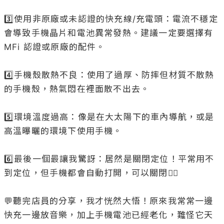
3️⃣使用非原廠或未認證的快充線/充電頭：電流不穩定
會導致手機晶片和電池異常發熱。建議一定要選擇有 
MFi 認證或原廠的配件。

4️⃣手機殼散熱不良：使用了過厚、防摔但材質不散熱
的手機殼，熱氣悶在裡面散不出去。

5️⃣環境溫度過高：像是在大太陽下的車內導航，或是
高溫曝曬的環境下使用手機。

6️⃣最後一個最讓我驚訝：居然是關閉定位！平常用不
到定位，但手機都會自動打開，可以關閉👍🏻

💬聽完店員的分享，我才恍然大悟！原來我常常一邊
快充一邊放音樂，加上手機電池已經老化，難怪它天