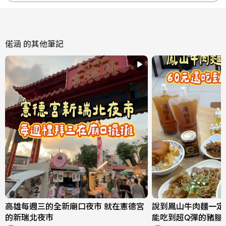
偌涵
的其他筆記
高雄每週三的全新廟口夜市 就在憲德宮
說到鳳山牛肉麵一定
的新瑞北夜市
能吃到超Q彈的豬腳