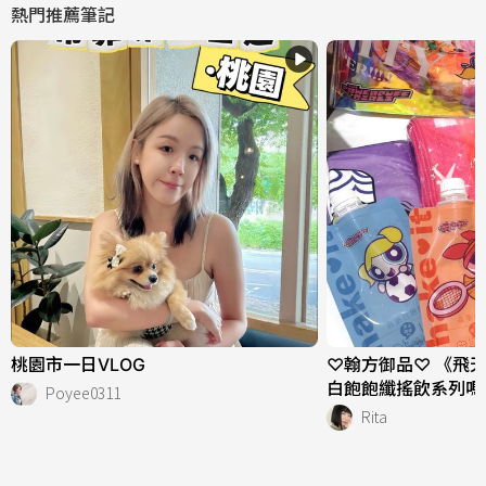
熱門推薦筆記
桃園市一日VLOG
♡翰方御品♡ 《飛
白飽飽纖搖飲系列嗎
Poyee0311
Rita