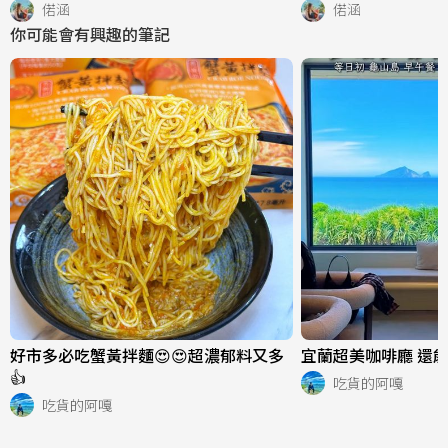
橘香花椒油必試 滷
偌涵
偌涵
還有冷氣吹
你可能會有興趣的筆記
好市多必吃蟹黃拌麵😍😍超濃郁料又多
宜蘭超美咖啡廳 還能
👍
吃貨的阿嘎
吃貨的阿嘎