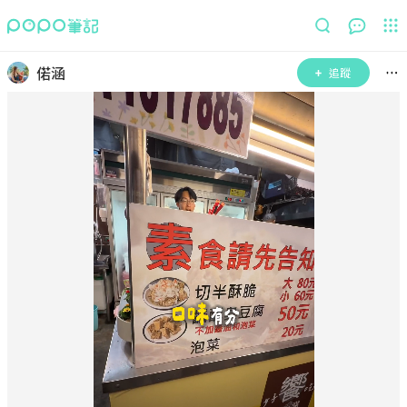
偌涵
追蹤