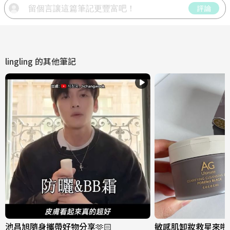
評論
lingling
的其他筆記
池昌旭隨身攜帶好物分享🫶🏻
敏感肌卸妝救星來啦～