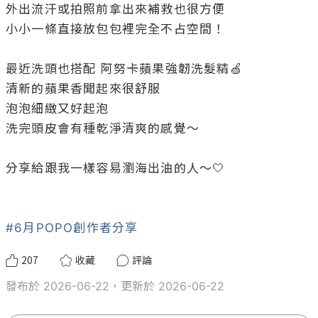
外出流汗或拍照前拿出來補救也很方便

小小一條直接放包包裡完全不占空間！

最近洗頭也搭配 阿努卡蘋果強韌洗髮精🍏

清新的蘋果香聞起來很舒服

泡泡細緻又好起泡

洗完頭皮會有種乾淨清爽的感覺～

分享給跟我一樣容易瀏海出油的人～🤍

#6月POPO創作者分享
207
收藏
評論
發布於 2026-06-22，更新於 2026-06-22