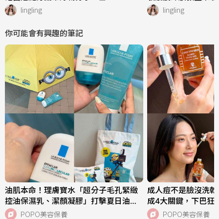
lingling
lingling
你可能會有興趣的筆記
油肌本命！理膚寶水「超分子毛孔緊緻
成人痘不是臉沒洗乾
控油保濕乳、潔顏凝膠」打擊夏日油痘
成4大關鍵，下巴狂
危機，跨界聯名《小小兵與大怪獸》超
中，SISLEY植物
POPO美容保養
POPO美容保養