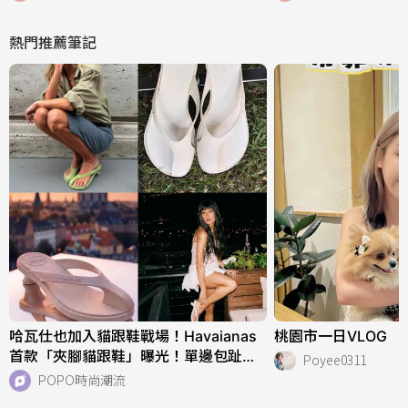
萌周邊快來收藏！
次搞定痘肌！
熱門推薦筆記
哈瓦仕也加入貓跟鞋戰場！Havaianas
桃園市一日VLOG
首款「夾腳貓跟鞋」曝光！單邊包趾超
Poyee0311
好看、一亮相就爆紅！
POPO時尚潮流