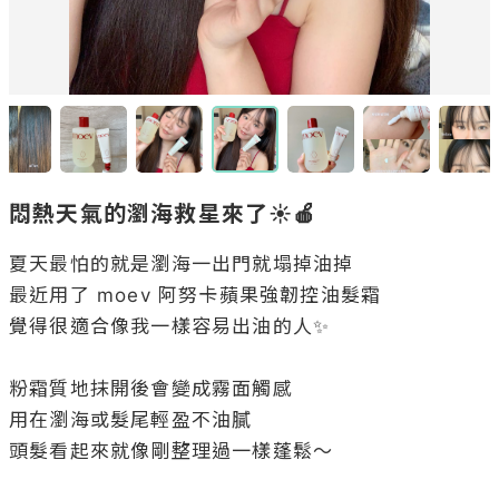
悶熱天氣的瀏海救星來了☀️🍎
夏天最怕的就是瀏海一出門就塌掉油掉

最近用了 moev 阿努卡蘋果強韌控油髮霜

覺得很適合像我一樣容易出油的人✨

粉霜質地抹開後會變成霧面觸感

用在瀏海或髮尾輕盈不油膩

頭髮看起來就像剛整理過一樣蓬鬆～
