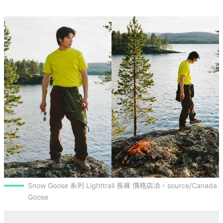
Snow Goose 系列 Lighttrail 長褲 價格店洽，source/Canada 
Goose