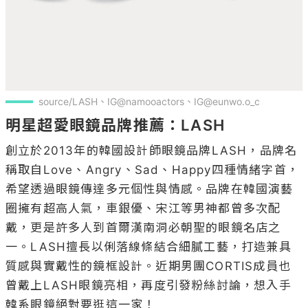
source/LASH、IG@namooactors、IG@eunwo.o_c 
明星超愛眼鏡品牌推薦：LASH
創立於2013年的韓國設計師眼鏡品牌LASH，品牌名
稱取自Love、Angry、Sad、Happy四種情緒字首，
希望透過眼鏡傳達多元個性與情感。品牌在韓國演藝
圈擁有超高人氣，車銀優、宋江等男神都曾多次配
戴，更是許多人到首爾漢南洞必朝聖的眼鏡名店之
一。LASH擅長以俐落線條結合細膩工藝，打造兼具
質感與實戴性的鏡框設計。近期男團CORTIS成員也
曾戴上LASH眼鏡亮相，再度引發粉絲討論，想入手
韓系眼鏡絕對要逛這一家！
