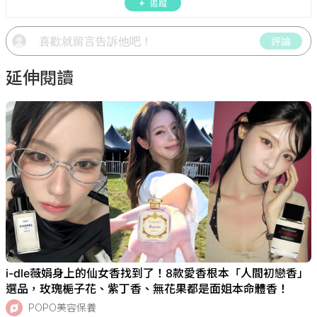
追蹤
評論
延伸閱讀
i-dle薇娟身上的仙女香找到了！8款愛香根本「人間初戀香」
選品，玫瑰梔子花、紫丁香、無花果都是面姐本命體香！
POPO美容保養