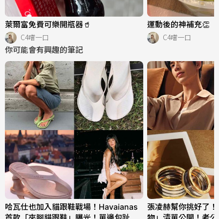
萊爾富免費可樂開瓶器🥤
運動後的神補充👏
C4嚐一口
C4嚐一口
你可能會有興趣的筆記
哈瓦仕也加入貓跟鞋戰場！Havaianas
張凌赫幫你挑好了！
首款「夾腳貓跟鞋」曝光！單邊包趾超
物」清單公開！老公同款