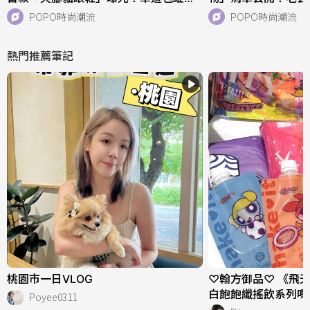
好看、一亮相就爆紅！
核桃們必收！
POPO時尚潮流
POPO時尚潮流
熱門推薦筆記
桃園市一日VLOG
♡翰方御品♡ 《飛
白飽飽纖搖飲系列嗎
Poyee0311