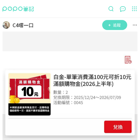
C4嚐一口
追蹤