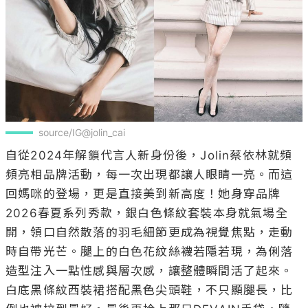
source/IG@jolin_cai
自從2024年解鎖代言人新身份後，Jolin蔡依林就頻
頻亮相品牌活動，每一次出現都讓人眼睛一亮。而這
回媽咪的登場，更是直接美到新高度！她身穿品牌
2026春夏系列秀款，銀白色條紋套裝本身就氣場全
開，領口自然散落的羽毛細節更成為視覺焦點，走動
時自帶光芒。腿上的白色花紋絲襪若隱若現，為俐落
造型注入一點性感與層次感，讓整體瞬間活了起來。
白底黑條紋西裝裙搭配黑色尖頭鞋，不只顯腿長，比