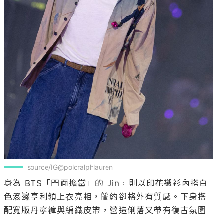
source/IG@poloralphlauren
身為 BTS「門面擔當」的 Jin，則以印花襯衫內搭白
色滾邊亨利領上衣亮相，簡約卻格外有質感。下身搭
配寬版丹寧褲與編織皮帶，營造俐落又帶有復古氛圍