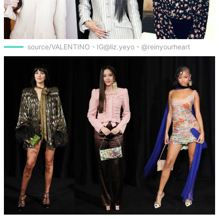
source/VALENTINO、IG@liz.yeyo、@reinyourheart