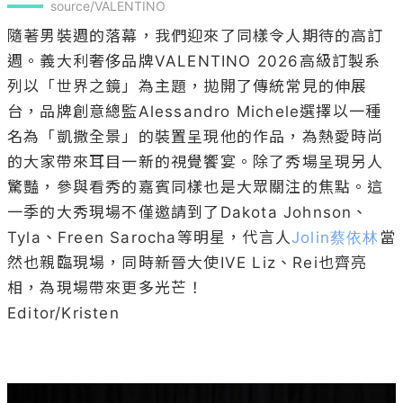
source/VALENTINO
隨著男裝週的落幕，我們迎來了同樣令人期待的高訂
週。義大利奢侈品牌VALENTINO 2026高級訂製系
列以「世界之鏡」為主題，拋開了傳統常見的伸展
台，品牌創意總監Alessandro Michele選擇以一種
名為「凱撒全景」的裝置呈現他的作品，為熱愛時尚
的大家帶來耳目一新的視覺饗宴。除了秀場呈現另人
驚豔，參與看秀的嘉賓同樣也是大眾關注的焦點。這
一季的大秀現場不僅邀請到了Dakota Johnson、
Tyla、Freen Sarocha等明星，代言人
Jolin蔡依林
當
然也親臨現場，同時新晉大使IVE Liz、Rei也齊亮
相，為現場帶來更多光芒！

Editor/Kristen
