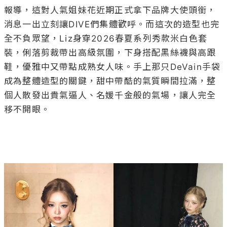
報導，這對人氣姐妹花近期正式拿下品牌大使頭銜，
消息一出立刻讓DIVE們集體歡呼。而這次的造型也完
全不負眾望，Liz身穿2026春夏系列秀款米白色套
裝，俐落剪裁帶出高級氛圍，下身搭配黑絲襪與高跟
鞋，優雅中又帶點成熟女人味。手上那只DeVain手袋
成為整體造型的關鍵，甜中帶酷的氣質瞬間拉滿，整
個人散發出貴氣逼人、名媛千金般的氣場，讓人完全
移不開眼。
