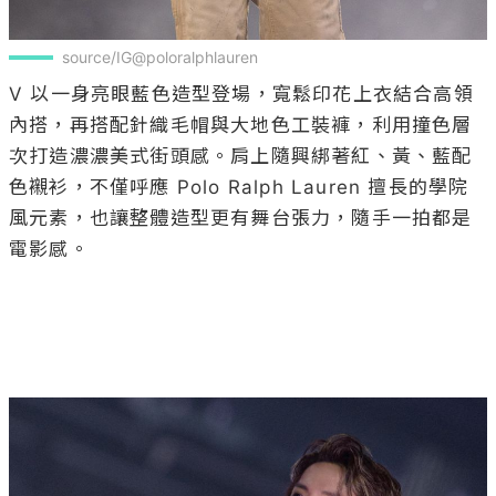
source/IG@poloralphlauren
V 以一身亮眼藍色造型登場，寬鬆印花上衣結合高領
內搭，再搭配針織毛帽與大地色工裝褲，利用撞色層
次打造濃濃美式街頭感。肩上隨興綁著紅、黃、藍配
色襯衫，不僅呼應 Polo Ralph Lauren 擅長的學院
風元素，也讓整體造型更有舞台張力，隨手一拍都是
電影感。
