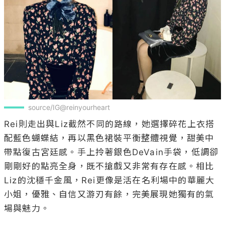
source/IG@reinyourheart
Rei則走出與Liz截然不同的路線，她選擇碎花上衣搭
配藍色蝴蝶結，再以黑色裙裝平衡整體視覺，甜美中
帶點復古宮廷感。手上拎著銀色DeVain手袋，低調卻
剛剛好的點亮全身，既不搶戲又非常有存在感。相比
Liz的沈穩千金風，Rei更像是活在名利場中的華麗大
小姐，優雅、自信又游刃有餘，完美展現她獨有的氣
場與魅力。
