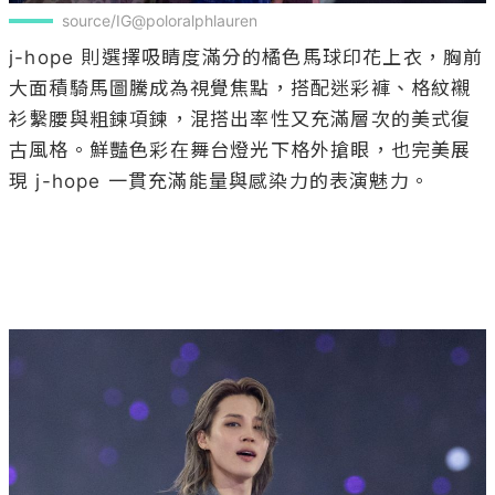
source/IG@poloralphlauren
j-hope 則選擇吸睛度滿分的橘色馬球印花上衣，胸前
大面積騎馬圖騰成為視覺焦點，搭配迷彩褲、格紋襯
衫繫腰與粗鍊項鍊，混搭出率性又充滿層次的美式復
古風格。鮮豔色彩在舞台燈光下格外搶眼，也完美展
現 j-hope 一貫充滿能量與感染力的表演魅力。
