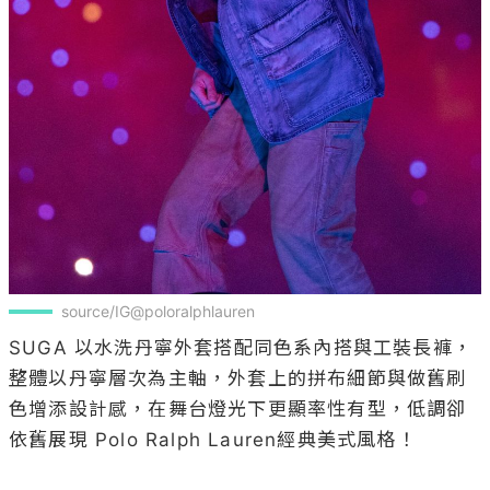
source/IG@poloralphlauren
SUGA 以水洗丹寧外套搭配同色系內搭與工裝長褲，
整體以丹寧層次為主軸，外套上的拼布細節與做舊刷
色增添設計感，在舞台燈光下更顯率性有型，低調卻
依舊展現 Polo Ralph Lauren經典美式風格！
