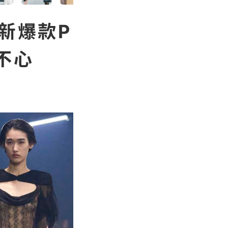
o新爆款P
不心