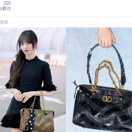
為夥伴
包包