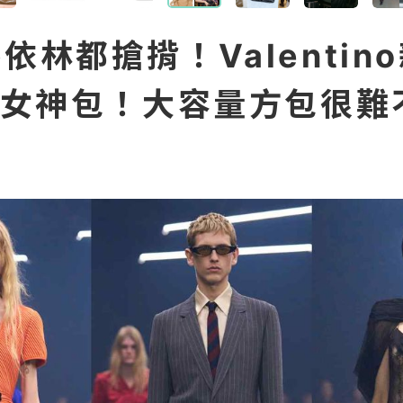
蔡依林都搶揹！Valentin
ea女神包！大容量方包很難