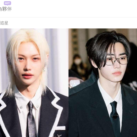
為夥伴
追星