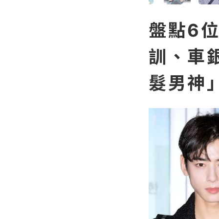
盤點6
訓、車銀
髮男神