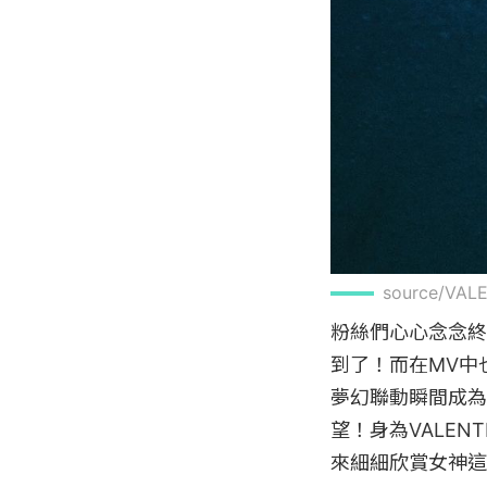
source/VAL
粉絲們心心念念終
到了！而在MV中也
夢幻聯動瞬間成為
望！身為VALEN
來細細欣賞女神這