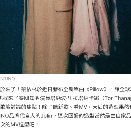
ENTINO
於來了！蔡依林於近日發布全新單曲《Pillow》，讓全
找來了泰國知名演員塔納波·里拉塔納卡鄒（Tor Thana
歌壇討論的焦點！除了聽新歌、看MV，天后的造型果然
TINO品牌代言人的Jolin，這次回歸的造型當然是由自
次的MV造型吧！
