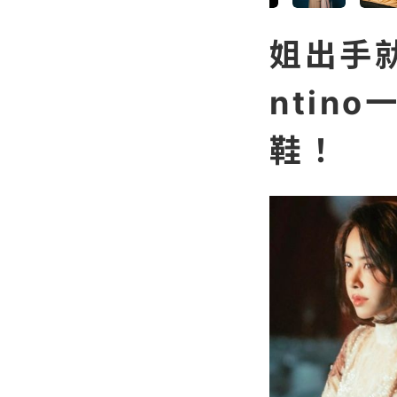
姐出手
ntin
鞋！