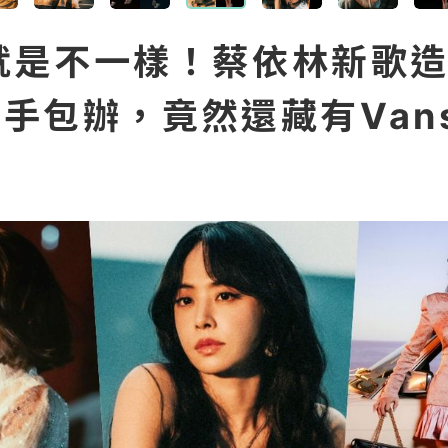
就是不一樣！蔡依林新歌造型
o一手包辦，竟然還藏有Van