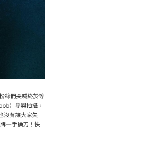
球粉絲們哭喊終於等
pob）參與拍攝，
也沒有讓大家失
家品牌一手操刀！快