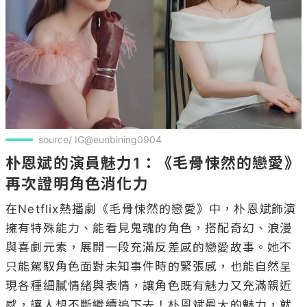
source/ IG@eunbining0904
朴恩斌的演員魅力1：《毛骨悚然的戀愛》
再次證明角色消化力
在Netflix熱播劇《毛骨悚然的戀愛》中，朴恩斌飾演
擁有特殊能力、能看見鬼魂的角色，搭配奇幻、浪漫
與喜劇元素，展開一段充滿反差感的戀愛故事。她不
只能駕馭角色面對未知事件時的緊張感，也能自然呈
現各種細膩情緒與表情，讓角色既有魅力又充滿親近
感，讓人想不斷繼續追下去！朴恩斌最大的魅力，就