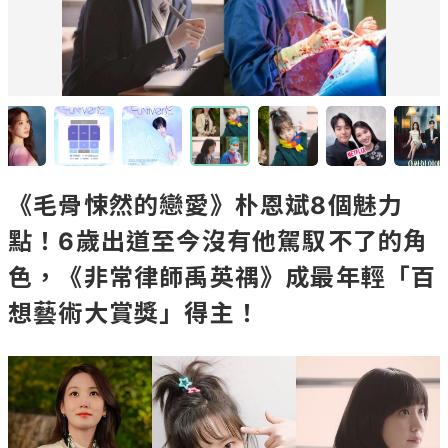
《毛骨悚然的戀愛》朴恩斌8個魅力
點！6歲出道至今沒有他駕馭不了的角
色，《非常律師禹英禑》成最年輕「百
想藝術大賞獎」得主！