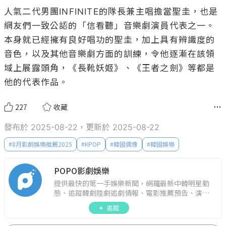
人氣二代男團INFINITE的隊長兼主唱擔當聖圭，也是
網友們一致公認的「信看聽」音樂劇演員代表之一。
本身就已經擁有良好唱功的聖圭，加上具有辨識度的
音色，以及其他音樂劇方面的訓練，令他逐漸在該領
域上展露頭角，《長靴妖姬》、《王者之劍》等都是
他的代表作品。
227
收藏
發布於 2025-08-22，更新於 2025-08-22
#
8月影劇娛樂推薦2025
#
KPOP
#
韓國偶像
#
韓國娛樂
POPO影劇娛樂
提供最快的第一手娛樂新聞，網羅最新中韓明星動
態、追蹤韓劇陸劇追劇情報、電影推薦預告、演藝
圈話題，演唱會見面會最新資訊，讓你追星零時
追蹤
差！