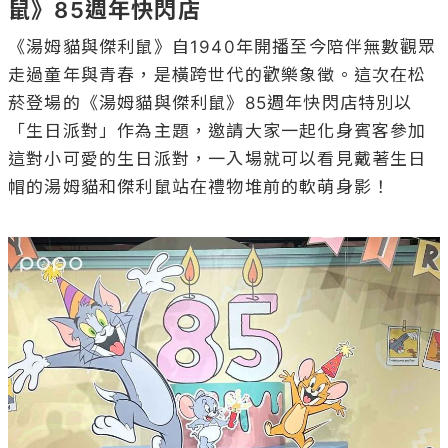
鼠》85週年快閃店
《湯姆貓與傑利鼠》自1940年開播至今陪伴無數觀眾
走過童年與青春，是橫跨世代的歡樂象徵。這次在松
菸登場的《湯姆貓與傑利鼠》85週年快閃店特別以
「生日派對」作為主題，邀請大家一起化身賓客參加
這對小可愛的生日派對，一入場就可以看見戴著生日
帽的湯姆貓和傑利鼠站在禮物堆前的軟萌身影！
