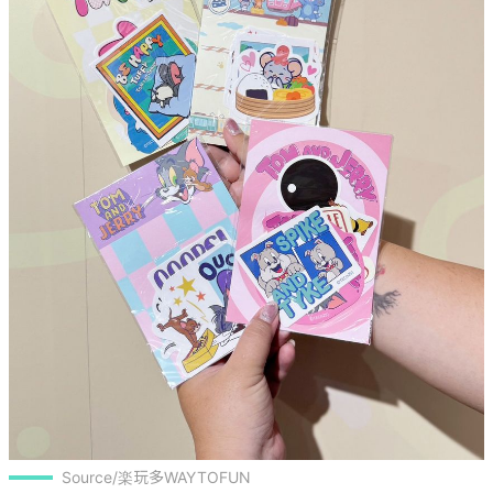
Source/楽玩多WAYTOFUN