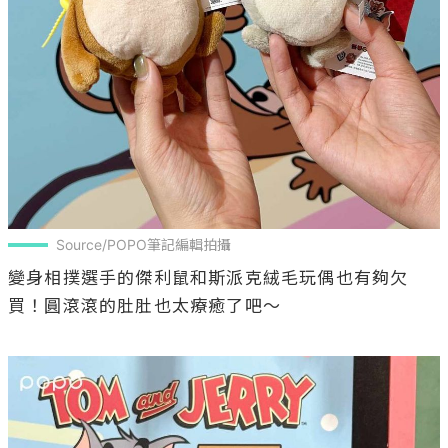
Source/POPO筆記編輯拍攝
變身相撲選手的傑利鼠和斯派克絨毛玩偶也有夠欠
買！圓滾滾的肚肚也太療癒了吧～
