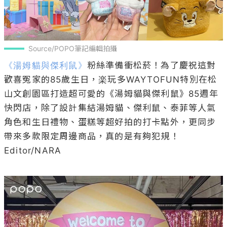
Source/POPO筆記編輯拍攝
《湯姆貓與傑利鼠》
粉絲準備衝松菸！為了慶祝這對
歡喜冤家的85歲生日，楽玩多WAYTOFUN特別在松
山文創園區打造超可愛的《湯姆貓與傑利鼠》85週年
快閃店，除了設計集結湯姆貓、傑利鼠、泰菲等人氣
角色和生日禮物、蛋糕等超好拍的打卡點外，更同步
帶來多款限定周邊商品，真的是有夠犯規！

Editor/NARA
