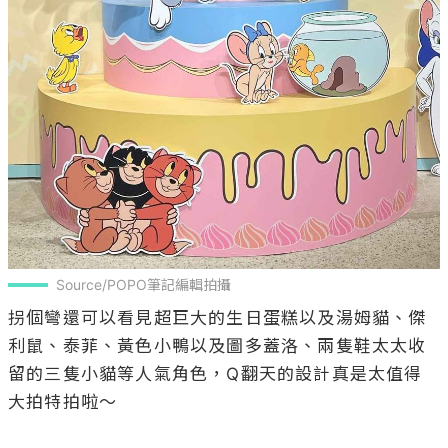
Source/POPO筆記編輯拍攝
拐個彎還可以看見超巨大的生日蛋糕以及湯姆貓、傑
利鼠、泰菲、黃色小鴨以及圖多蓋洛、兩隻鞋太太收
留的三隻小貓等人氣角色，Q翻天的設計真是太值得
大拍特拍啦～
