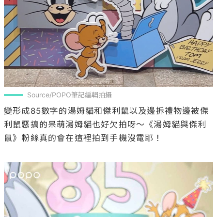
Source/POPO筆記編輯拍攝
變形成85數字的湯姆貓和傑利鼠以及邊拆禮物邊被傑
利鼠惡搞的呆萌湯姆貓也好欠拍呀～《湯姆貓與傑利
鼠》粉絲真的會在這裡拍到手機沒電耶！
