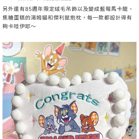
另外還有85週年限定絨毛吊飾以及變成藍莓馬卡龍、
焦糖蛋糕的湯姆貓和傑利鼠抱枕，每一款都設計得有
夠卡哇伊耶～
