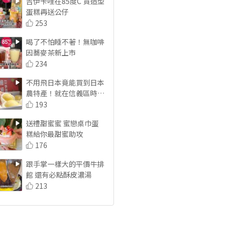
吉伊卡哇在85度C 買造型
蛋糕再送公仔
253
喝了不怕睡不著！無咖啡
因蕎麥茶新上市
234
不用飛日本竟能買到日本
農特產！就在信義區時代
百貨
193
送禮甜蜜蜜 蜜戀桌巾蛋
糕給你最甜蜜助攻
176
跟手掌一樣大的平價牛排
館 還有必點酥皮濃湯
213
免費肉增量！雙倍肉量咖
哩丼飯太過癮
177