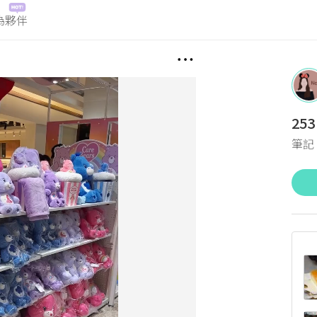
為夥伴
253
筆記