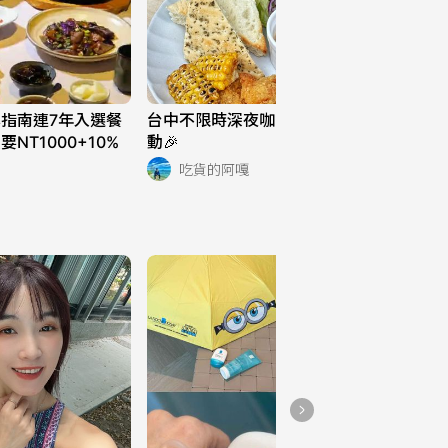
人氣雞湯火鍋插旗台中！
期間限定松露雞湯火鍋
224
指南連7年入選餐
台中不限時深夜咖啡廳😍😍還有抽獎活
NT1000+10%
動🎉
吃貨的阿嘎