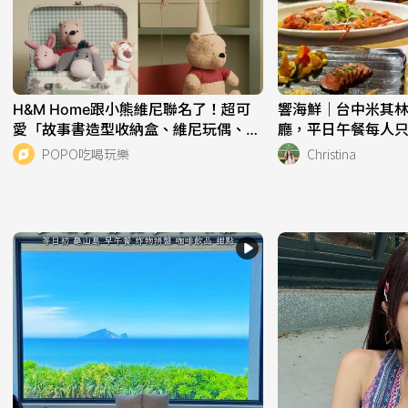
H&M Home跟小熊維尼聯名了！超可
響海鮮｜台中米其林
愛「故事書造型收納盒、維尼玩偶、餐
廳，平日午餐每人只要
盤組」全都想帶回家！
POPO吃喝玩樂
Christina