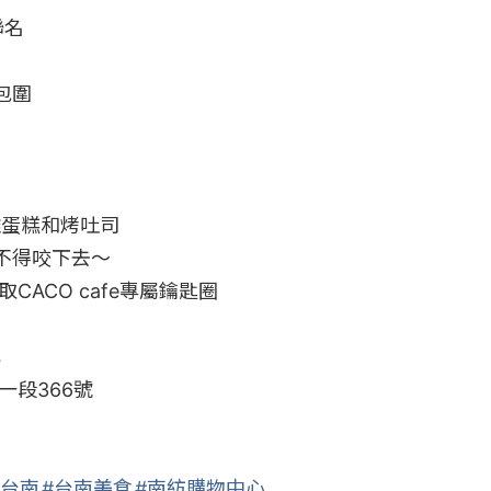
聯名

圍

 雞蛋糕和烤吐司

得咬下去～

取CACO cafe專屬鑰匙圈



段366號

#台南
#台南美食
#南紡購物中心