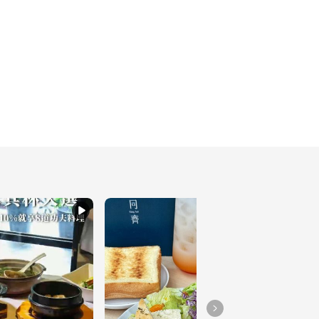
洋芋片
221
布丁口感的鴨血！低調的
寶藏麻辣鍋店
236
大家的童年來了！新楓之
谷20週年主題咖啡廳
208
創意蔬食餐廳 和風章魚
燒薄餅一上桌立刻秒殺
189
讓你一秒到日本的和牛燒
肉🇯🇵還有超好吃日式焦
糖布丁
228
85度Ｃ咖啡新品 這樣買
最划算
211