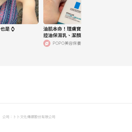
是 ⌚️
油肌本命！理膚寶水「超分子毛孔緊緻
控油保濕乳、潔顏凝膠」打擊夏日油痘
危機，跨界聯名《小小兵與大怪獸》超
POPO美容保養
萌周邊快來收藏！
公司：卜卜文化傳媒股份有限公司
統編：90476060
地址：臺北市內湖區瑞光路70號5樓