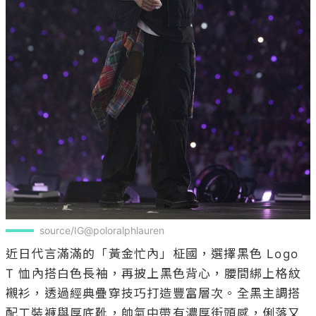
source/IG@poloralphlauren
近日代言滿滿的「黃金忙內」柾國，選擇黑色 Logo 
T 恤內搭白色長袖，再披上黑色背心，腰間綁上格紋
襯衫，透過經典疊穿技巧打造豐富層次。全黑主調搭
配工裝褲與厚底靴，帥氣中帶有濃厚街頭感，俐落又