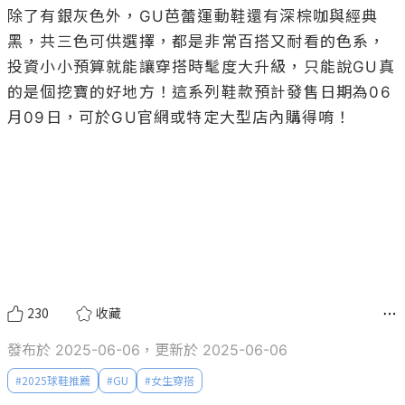
除了有銀灰色外，GU芭蕾運動鞋還有深棕咖與經典
黑，共三色可供選擇，都是非常百搭又耐看的色系，
投資小小預算就能讓穿搭時髦度大升級，只能說GU真
的是個挖寶的好地方！這系列鞋款預計發售日期為06
月09日，可於GU官網或特定大型店內購得唷！

230
收藏
發布於 2025-06-06，更新於 2025-06-06
#
2025球鞋推薦
#
GU
#
女生穿搭