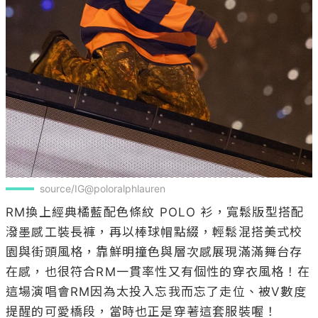
source/IG@poloralphlauren
RM換上經典橘藍配色條紋 POLO 衫，寬鬆版型搭配
潑墨感工裝長褲，再以棒球帽點綴，輕鬆混搭美式校
園與街頭風格，靠鮮明撞色與層次感展現滿滿舞台存
在感，也很符合RM一貫率性又有個性的穿衣風格！在
這場演唱會RM因為太投入忘我而忘了走位、被V數度
提醒的可愛橋段，當時也正是穿著這套服裝喔！
