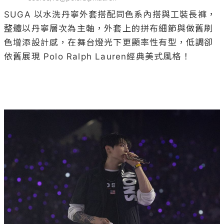
SUGA 以水洗丹寧外套搭配同色系內搭與工裝長褲，
整體以丹寧層次為主軸，外套上的拼布細節與做舊刷
色增添設計感，在舞台燈光下更顯率性有型，低調卻
依舊展現 Polo Ralph Lauren經典美式風格！
