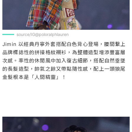
source/IG@poloralphlauren
Jimin 以經典丹寧外套搭配白色背心登場，腰間繫上
品牌標誌性的拼接格紋襯衫，為整體造型增添豐富層
次感。率性的休閒風中加入復古細節，搭配自然垂墜
的長髮造型，帥氣之餘又帶點隨性感，配上一頭狼尾
金髮根本是「人間精靈」！
