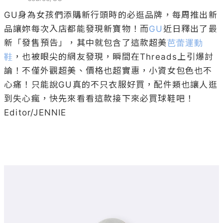
GU身為女孩們添購新行頭時的必逛品牌，每周推出新
品讓妳每次入店都能發現新寶物！而
GU
近日釋出了最
新「發售預告」，其中就包含了這款超美
芭蕾運動
鞋
，也被眼尖的網友發現，瞬間在Threads上引爆討
論！不僅外觀超美、價格也超實惠，小資女包色也不
心痛！只能說GU真的不只衣服好買，配件類也讓人逛
到失心瘋，快先來看看這款接下來必買球鞋吧！

Editor/JENNIE
