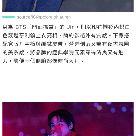
source/IG@poloralphlauren
身為 BTS「門面擔當」的 Jin，則以印花襯衫內搭白
色滾邊亨利領上衣亮相，簡約卻格外有質感。下身搭
配寬版丹寧褲與編織皮帶，營造俐落又帶有復古氛圍
的美系感，將品牌的經典學院元素穿得清爽又有魅
力，隨便一個側臉都像時尚大片。
