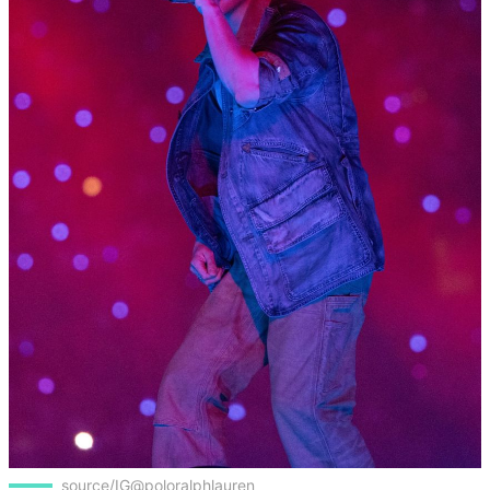
source/IG@poloralphlauren