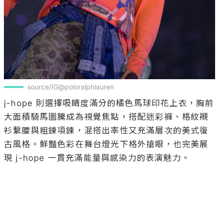
source/IG@poloralphlauren
j-hope 則選擇吸睛度滿分的橘色馬球印花上衣，胸前
大面積騎馬圖騰成為視覺焦點，搭配迷彩褲、格紋襯
衫繫腰與粗鍊項鍊，混搭出率性又充滿層次的美式復
古風格。鮮豔色彩在舞台燈光下格外搶眼，也完美展
現 j-hope 一貫充滿能量與感染力的表演魅力。
