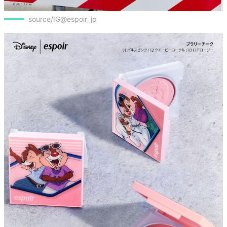
source/IG@espoir_jp