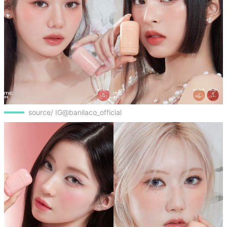
source/ IG@banilaco_official