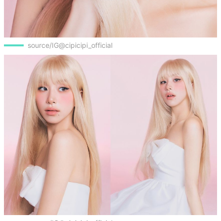
source/IG@cipicipi_official