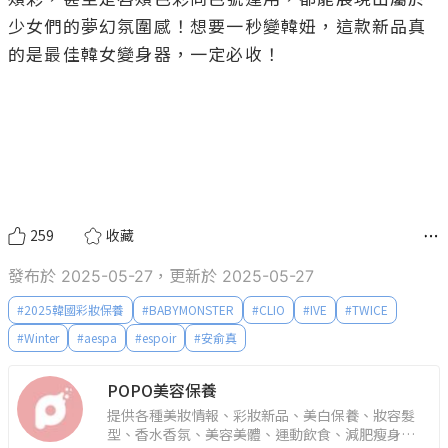
少女們的夢幻氛圍感！想要一秒變韓妞，這款新品真
的是最佳韓女變身器，一定必收！

259
收藏
發布於 2025-05-27，更新於 2025-05-27
#
2025韓國彩妝保養
#
BABYMONSTER
#
CLIO
#
IVE
#
TWICE
#
Winter
#
aespa
#
espoir
#
安俞真
POPO美容保養
提供各種美妝情報、彩妝新品、美白保養、妝容髮
型、香水香氛、美容美體、運動飲食、減肥瘦身、