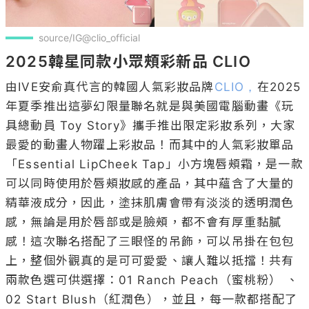
source/IG@clio_official
2025韓星同款小眾頰彩新品 CLIO
由IVE安俞真代言的韓國人氣彩妝品牌
CLIO，
在2025
年夏季推出這夢幻限量聯名就是與美國電腦動畫《玩
具總動員 Toy Story》攜手推出限定彩妝系列，大家
最愛的動畫人物躍上彩妝品！而其中的人氣彩妝單品
「Essential LipCheek Tap」小方塊唇頰霜，是一款
可以同時使用於唇頰妝感的產品，其中蘊含了大量的
精華液成分，因此，塗抹肌膚會帶有淡淡的透明潤色
感，無論是用於唇部或是臉頰，都不會有厚重黏膩
感！這次聯名搭配了三眼怪的吊飾，可以吊掛在包包
上，整個外觀真的是可可愛愛、讓人難以抵擋！共有
兩款色選可供選擇：01 Ranch Peach（蜜桃粉） 、
02 Start Blush（紅潤色），並且，每一款都搭配了