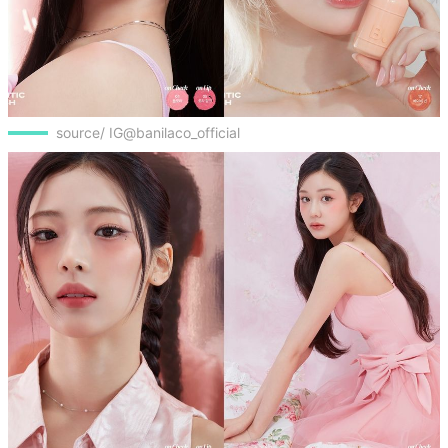
source/ IG@banilaco_official