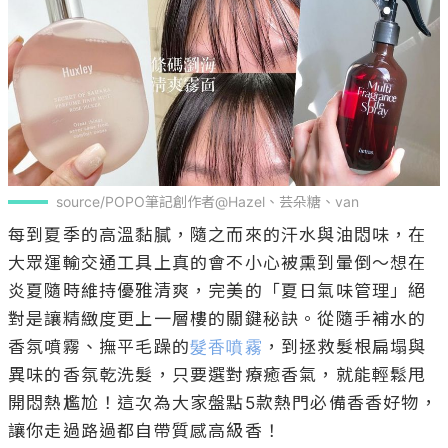
source/POPO筆記創作者@Hazel、芸朵糖、van
每到夏季的高溫黏膩，隨之而來的汗水與油悶味，在
大眾運輸交通工具上真的會不小心被熏到暈倒～想在
炎夏隨時維持優雅清爽，完美的「夏日氣味管理」絕
對是讓精緻度更上一層樓的關鍵秘訣。從隨手補水的
香氛噴霧、撫平毛躁的
髮香噴霧
，到拯救髮根扁塌與
異味的香氛乾洗髮，只要選對療癒香氣，就能輕鬆甩
開悶熱尷尬！這次為大家盤點5款熱門必備香香好物，
讓你走過路過都自帶質感高級香！ 
