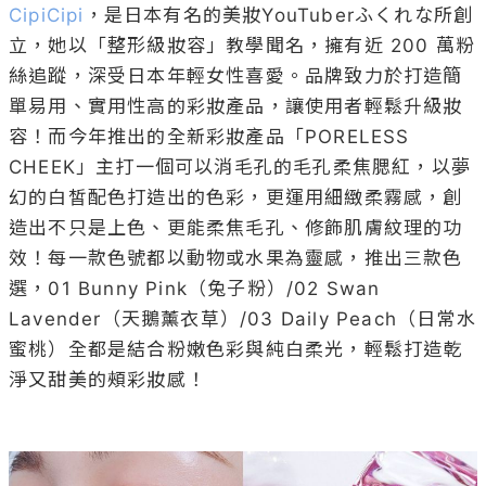
CipiCipi
，是日本有名的美妝YouTuberふくれな所創
立，她以「整形級妝容」教學聞名，擁有近 200 萬粉
絲追蹤，深受日本年輕女性喜愛。品牌致力於打造簡
單易用、實用性高的彩妝產品，讓使用者輕鬆升級妝
容！而今年推出的全新彩妝產品「PORELESS 
CHEEK」主打一個可以消毛孔的毛孔柔焦腮紅，以夢
幻的白皙配色打造出的色彩，更運用細緻柔霧感，創
造出不只是上色、更能柔焦毛孔、修飾肌膚紋理的功
效！每一款色號都以動物或水果為靈感，推出三款色
選，01 Bunny Pink（兔子粉）/02 Swan 
Lavender（天鵝薰衣草）/03 Daily Peach（日常水
蜜桃）全都是結合粉嫩色彩與純白柔光，輕鬆打造乾
淨又甜美的頰彩妝感！
