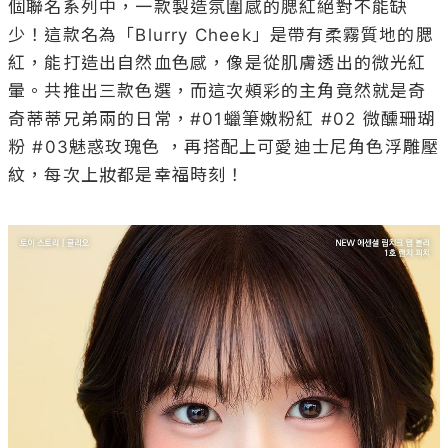
個聯名系列中，一款製造氛圍感的腮紅絕對不能缺
少！這款名為「Blurry Cheek」是帶有柔霧質地的腮
紅，能打造出自然血色感，像是從肌膚透出的微光紅
暈。共推出三款色選，而這次頰彩的主角竟然就是奇
奇蒂蒂兄弟兩的日常，#01蠟筆嫩粉紅 #02 微醺珊瑚
粉 #03魅惑玫瑰色 ，再搭配上可愛迪士尼角色浮雕壓
紋，每次上妝都是幸福時刻！
