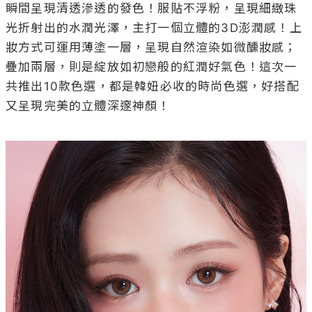
瞬間呈現清透滲透的發色！服貼不浮粉，呈現細緻珠
光折射出的水潤光澤，主打一個立體的3D澎潤感！上
妝方式可運用薄塗一層，呈現自然渲染如微醺妝感；
疊加兩層，則是綻放如初戀般的紅潤好氣色！這次一
共推出10款色選，都是韓妞必收的時尚色選，好搭配
又呈現完美的立體深邃神顏！
