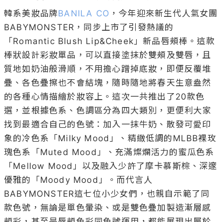
韓系美妝品牌
BANILA CO
，今年迎來新生代人氣女團
BABYMONSTER，同步上市了引發熱議的
「Romantic Blush Lip&Cheek」新品唇頰棒。這款
棒狀設計彩妝單品，可以直接塗抹於雙頰及雙唇，且
質地如奶油般滑順，不用擔心蹭掉底妝，即便反覆堆
疊、各色疊擦也不會結塊，隨時隨地將春天生意盎然
的各種心情描繪於妝容上。這次一共推出了20款色
選，並根據色系、色調區分為四大類別，更便利大家
找到最適合自己的色號：加入一抹牛奶、散發可愛印
象的冷色系「Milky Mood」、精緻低調的MLBB裸玫
瑰色系「Muted Mood」、充滿燦爛活力的蜜瓜色系
「Mellow Mood」以及融入少許了摩卡慕斯棕、深邃
優雅的「Moody Mood」。而代言人
BABYMONSTER這七位小少女們，也親自示範了同
款色號，無論是單色暈染、或是雙色疊加製造漸層感
頰彩，甚至是唇頰色彩同色號運用，都能展現出屬於