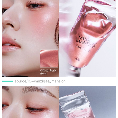
source/IG@muzigae_mansion