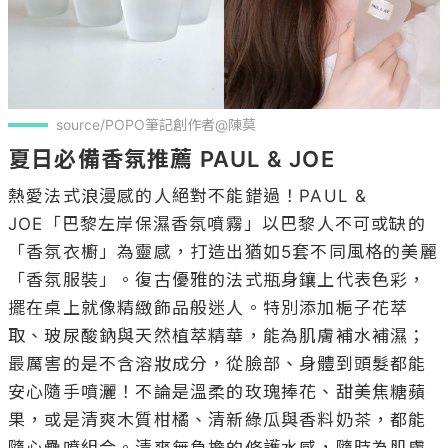
source/POPO筆記創作者@陳莫
夏日必備香氛推薦 PAUL & JOE
熱愛法式浪漫感的人絕對不能錯過！PAUL & 
JOE「巴黎左岸保濕香氛噴霧」以巴黎人不可或缺的
「香氛衣櫥」為靈感，打造出猶如5套不同風格的美麗
「香氛服裝」。復古優雅的法式瓶身鑲上代表色彩，
擺在桌上就像精緻飾品般迷人。特別添加梔子花萃
取、玻尿酸鈉與天然植萃精華，能為肌膚補水補濕；
最厲害的是不含溶妝成分，從臉部、身體到頭髮都能
安心隨手噴灑！不論是溫柔的玫瑰捧花、甜美焦糖蘋
果，或是清爽木質柑橘、清新綠瓜與香料奶茶，都能
隨心疊噴組合。清爽無負擔的修護水感，隨時為肌膚