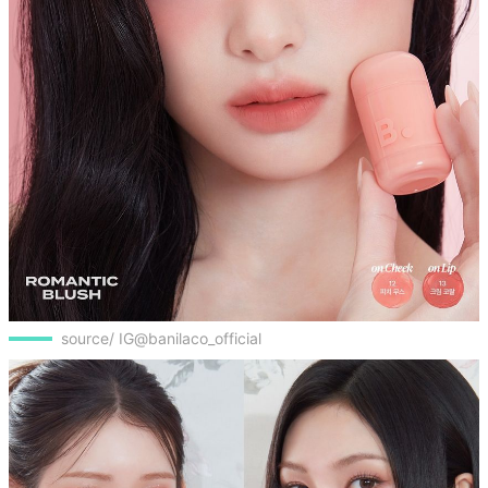
source/ IG@banilaco_official