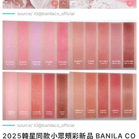
source/ IG@banilaco_official
source/ IG@banilaco_official
2025韓星同款小眾頰彩新品 BANILA CO