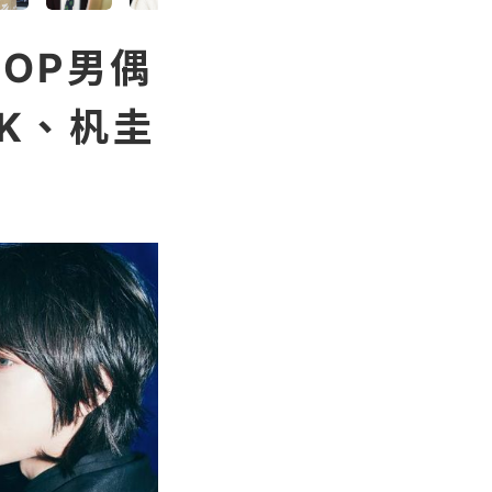
OP男偶
DK、杋圭