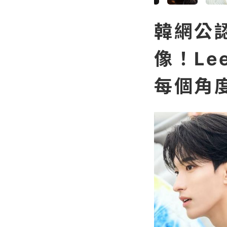
韓網公
像！Le
每個角