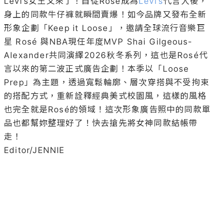
Levi’s女王又來了！自從Rosé成為
Levi’s
代言人後，
身上的同款牛仔褲就瞬間賣爆！如今品牌又發布全新
形象企劃「Keep it Loose」，邀請全球流行音樂巨
星 Rosé 與NBA現任年度MVP Shai Gilgeous-
Alexander共同演繹2026秋冬系列，這也是Rosé代
言以來的第二波正式廣告企劃！本季以「Loose 
Prep」為主題，透過寬鬆輪廓、層次穿搭與不受拘束
的搭配方式，重新詮釋經典美式校園風，這樣的風格
也完全就是Rosé的領域！這次形象廣告照中的同款單
品也都幫妳整理好了！快去搶先將女神同款結帳帶
走！

Editor/JENNIE
