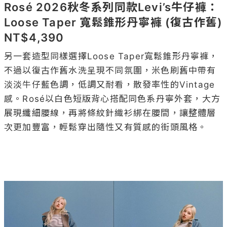
Rosé 2026秋冬系列同款Levi’s牛仔褲：
Loose Taper 寬鬆錐形丹寧褲 (復古作舊) 
NT$4,390
另一套造型同樣選擇Loose Taper寬鬆錐形丹寧褲，
不過以復古作舊水洗呈現不同氛圍，米色刷舊中帶有
淡淡牛仔藍色調，低調又耐看，散發率性的Vintage
感。Rosé以白色短版背心搭配同色系丹寧外套，大方
展現纖細腰線，再將條紋針織衫綁在腰間，讓整體層
次更加豐富，輕鬆穿出隨性又有質感的街頭風格。
