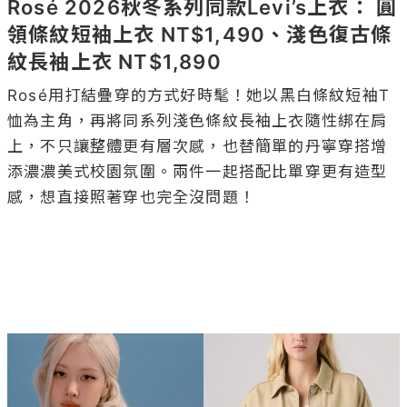
Rosé 2026秋冬系列同款Levi’s上衣： 圓
領條紋短袖上衣 NT$1,490、淺色復古條
紋長袖上衣 NT$1,890
Rosé用打結疊穿的方式好時髦！她以黑白條紋短袖T
恤為主角，再將同系列淺色條紋長袖上衣隨性綁在肩
上，不只讓整體更有層次感，也替簡單的丹寧穿搭增
添濃濃美式校園氛圍。兩件一起搭配比單穿更有造型
感，想直接照著穿也完全沒問題！
