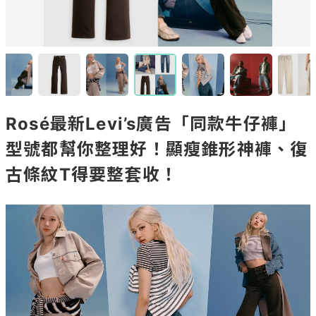
Rosé最新Levi’s廣告「同款牛仔褲」
型號都幫你整理好！顯瘦錐形神褲、復
古條紋T得要整套收！