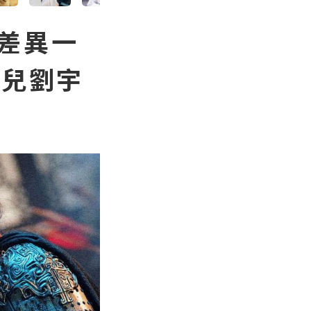
版差異一
祖兒劉宇