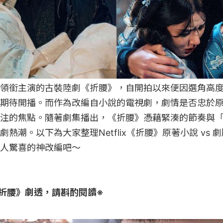
領銜主演的古裝陸劇《折腰》，自開拍以來便因選角高
期待開播。而作為改編自小說的電視劇，劇情是否忠於
注的焦點。隨著劇集播出，《折腰》憑藉緊湊的節奏與
熱潮。以下為大家整理Netflix《折腰》原著小說 vs
人驚喜的神改編吧～

折腰》劇透，請斟酌閱讀※