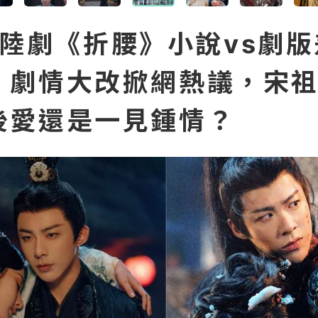
lix陸劇《折腰》小說vs劇
！劇情大改掀網熱議，宋
後愛還是一見鍾情？