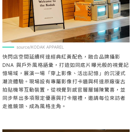
source/KODAK APPAREL
快閃店空間延續柯達經典紅黃配色，融合品牌攝影 
DNA 與戶外風格語彙，打造如同底片曝光般的視覺記
憶場域，展演一場「穿上影像、活出記憶」的沉浸式
潮流體驗。現場設有專屬影像打卡牆與柯達原廠復古
拍貼機等互動裝置，從視覺到感官層層鋪陳驚喜，並
同步祭出多項限定優惠與打卡贈禮，邀請每位來訪者
走進鏡頭、成為風格主角。
