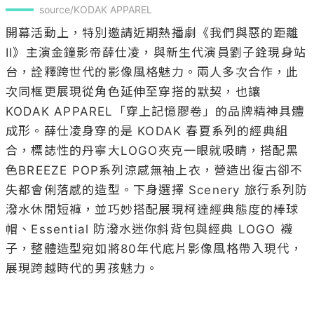
source/KODAK APPAREL
開幕活動上，特別邀請近期熱播劇《我們與惡的距離
II》主演金鐘影帝薛仕凌，與新生代演員劉子銓現身站
台，詮釋跨世代的影像風格魅力。兩人多次合作，此
次同框更展現從角色延伸至穿搭的默契，也讓 
KODAK APPAREL「穿上記憶膠卷」的品牌精神具體
成形。薛仕凌身穿的是 KODAK 春夏系列的經典組
合，標誌性的丹寧大LOGO夾克一眼就吸睛，搭配黑
色BREEZE POP系列涼感無袖上衣，營造出復古卻不
失都會俐落感的造型。下身選擇 Scenery 旅行系列防
潑水休閒短褲，並巧妙搭配展現柯達經典態度的棒球
帽、Essential 防潑水迷你斜背包與經典 LOGO 襪
子，整體造型宛如將80年代底片影像風格帶入現代，
展現跨越時代的男孩魅力。
