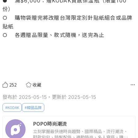
●	滿$6,000：贈KODAK質感保溫瓶（限量100
份）

○	購物袋贈完將改贈台灣限定別針貼紙組合或品牌
貼紙

○	各週贈品限量、款式隨機，送完為止

252
收藏
發布於 2025-05-15，更新於 2025-05-15
#
KODAK
#
韓國品牌
POPO時尚潮流
立刻掌握最快速時尚趨勢、國際精品、流行潮流、
鞋款包包、時髦配件、運動時尚、名人穿搭，購物