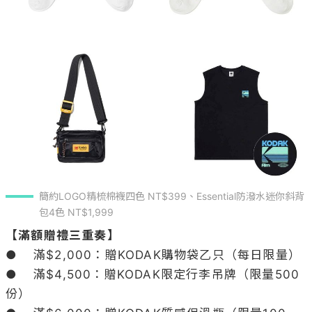
簡約LOGO精梳棉襪四色 NT$399、Essential防潑水迷你斜背
包4色 NT$1,999
【滿額贈禮三重奏】
●	滿$2,000：贈KODAK購物袋乙只（每日限量）

●	滿$4,500：贈KODAK限定行李吊牌（限量500
份）
