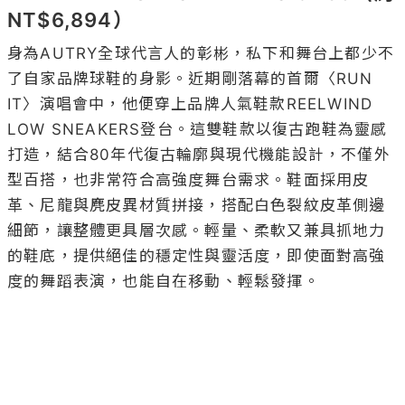
NT$6,894）
身為AUTRY全球代言人的彰彬，私下和舞台上都少不
了自家品牌球鞋的身影。近期剛落幕的首爾〈RUN 
IT〉演唱會中，他便穿上品牌人氣鞋款REELWIND 
LOW SNEAKERS登台。這雙鞋款以復古跑鞋為靈感
打造，結合80年代復古輪廓與現代機能設計，不僅外
型百搭，也非常符合高強度舞台需求。鞋面採用皮
革、尼龍與麂皮異材質拼接，搭配白色裂紋皮革側邊
細節，讓整體更具層次感。輕量、柔軟又兼具抓地力
的鞋底，提供絕佳的穩定性與靈活度，即使面對高強
度的舞蹈表演，也能自在移動、輕鬆發揮。
