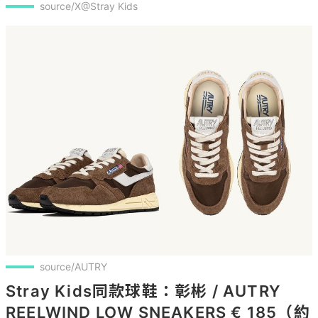
source/X@Stray Kids
source/AUTRY
Stray Kids同款球鞋：彰彬 / AUTRY 
REELWIND LOW SNEAKERS € 185（約