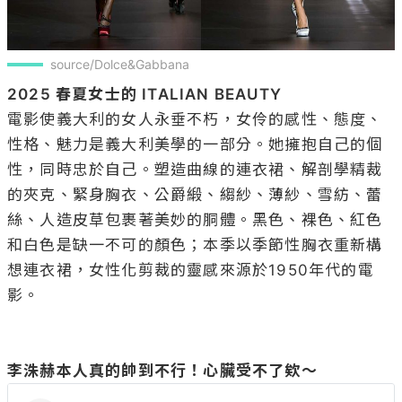
source/Dolce&Gabbana
2025 春夏女士的 ITALIAN BEAUTY
電影使義大利的女人永垂不朽，女伶的感性、態度、
性格、魅力是義大利美學的一部分。她擁抱自己的個
性，同時忠於自己。塑造曲線的連衣裙、解剖學精裁
的夾克、緊身胸衣、公爵緞、縐紗、薄紗、雪紡、蕾
絲、人造皮草包裹著美妙的胴體。黑色、裸色、紅色
和白色是缺一不可的顏色；本季以季節性胸衣重新構
想連衣裙，女性化剪裁的靈感來源於1950年代的電
影。

李洙赫本人真的帥到不行！心臟受不了欸～