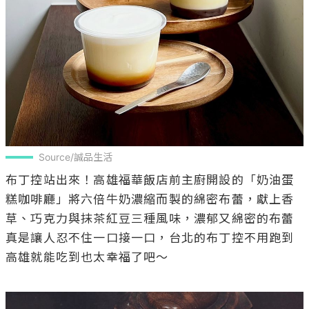
Source/誠品生活
布丁控站出來！高雄福華飯店前主廚開設的「奶油蛋
糕咖啡廳」將六倍牛奶濃縮而製的綿密布蕾，獻上香
草、巧克力與抹茶紅豆三種風味，濃郁又綿密的布蕾
真是讓人忍不住一口接一口，台北的布丁控不用跑到
高雄就能吃到也太幸福了吧～
