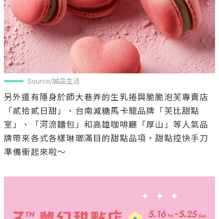
Source/誠品生活
另外還有隱身於師大巷弄的生乳捲與脆脆泡芙專賣店
「貳拾貳日甜」、台南減糖馬卡龍品牌「芙比甜點
室」、「河流麵包」和高雄咖啡廳「厚山」等人氣品
牌帶來各式各樣琳瑯滿目的甜點品項，甜點控快手刀
準備衝起來啦～
