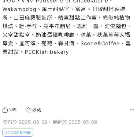
JIOU、VNV Pâtisserie et Chocolaterie、
Wakamodog、風土甜點室、富富、日曜甜塔製造
所、山田麻糬製造所、皓室甜點工作室、綠帶純植物
烘焙、輕‧手作、堯平布朗尼、思維一露、河流麵包、
又室甜點室、奶油蛋糕咖啡廳、晴菓、秋菓草莓大福
專賣、宜可頌、苑苑、森甘滴、Scone&Coffee、罌
粟甜點、PECKish bakery

249
收藏
發布於 2025-05-09，更新於 2025-05-09
#
2025甜點推薦