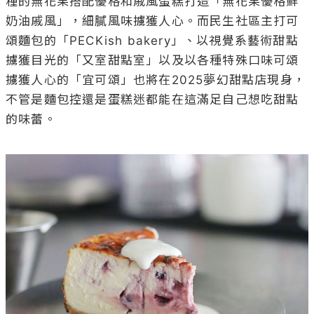
種的無花果搭配優格和戚風蛋糕打造「無花果優格鮮
奶油戚風」，細膩風味擄獲人心。而民生社區主打可
頌麵包的「PECKish bakery」、以視覺系藝術甜點
擄獲目光的「又室甜點室」以及以各種特殊口味可頌
擄獲人心的「宜可頌」也將在2025夢幻甜點店現身，
不管是麵包控還是蛋糕迷都能在這滿足自己想吃甜點
的味蕾。
