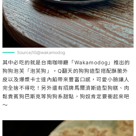
Source/IG@wakamodog
其中必吃的就是台南咖啡廳「Wakamodog」推出的
狗狗泡芙「泡芙狗」，Q翻天的狗狗造型搭配酥脆外
皮以及爆漿卡士達內餡帶來豐富口感，可愛小臉讓人
完全捨不得吃！另外還有招牌馬爾濟斯造型狗糕、肉
鬆貴賓狗巴斯克等狗狗系甜點，狗奴肯定要衝起來吧
～
