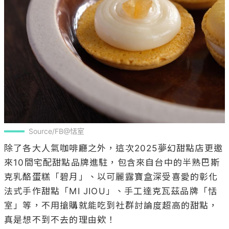
Source/FB@恬室
除了各大人氣咖啡廳之外，這次2025夢幻甜點店更邀
來10間宅配甜點品牌進駐，包含來自台中的半熟巴斯
克乳酪蛋糕「碧月」、以可麗露寶盒深受喜愛的彰化
法式手作甜點「MI JIOU」、手工達克瓦茲品牌「恬
室」等，不用搶購就能吃到社群討論度超高的甜點，
真是想不到不去的理由欸！
