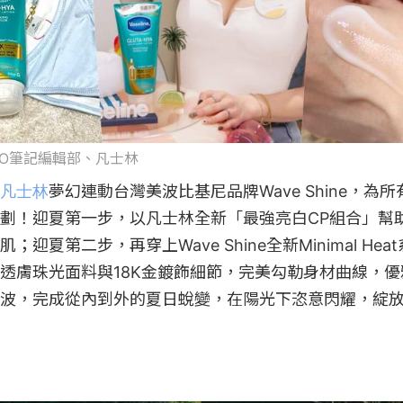
POPO筆記編輯部、凡士林
凡士林
夢幻連動台灣美波比基尼品牌Wave Shine，為
劃！迎夏第一步，以凡士林全新「最強亮白CP組合」幫
迎夏第二步，再穿上Wave Shine全新Minimal He
透膚珠光面料與18K金鍍飾細節，完美勾勒身材曲線，
波，完成從內到外的夏日蛻變，在陽光下恣意閃耀，綻