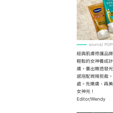
source/ 
經典肌膚修護品牌
輕鬆的女神養成計
膚，養出嫩透發光肌；
感搭配微辣剪裁，
處。先嫩膚、再美
女神光！

Editor/Wendy
