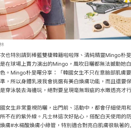
士林
次也特別請到棒籃雙棲韓籍啦啦隊、清純精靈Mingo朴
是在球場上賣力演出的Mingo，風吹日曬都無法撼動她
色。Mingo朴旻曙分享：「韓國女生不只在意臉部肌膚
準，所以身體乳液我會挑選有美白煥膚功能，而且還要
是穿泳裝去海邊玩，絕對要呈現毫無瑕疵的水嫩透亮才行
國女生非常重視防曬，出門前、活動中，都會仔細使用
所不在的紫外線。凡士林這次好貼心，搭配白天使用的防
煥膚#水楊酸煥膚小綠管，特別適合對亮白肌膚很執著的