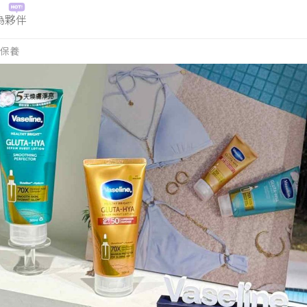
為夥伴
保養