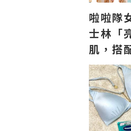
啦啦隊
士林「
肌，搭