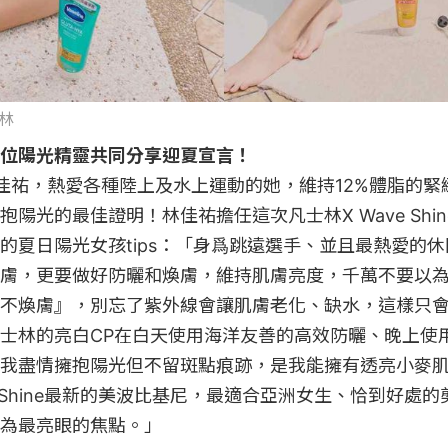
士林
位陽光精靈共同分享迎夏宣言！
佳祐，熱愛各種陸上及水上運動的她，維持12%體脂的緊
陽光的最佳證明！林佳祐擔任這次凡士林X Wave Shi
的夏日陽光女孩tips：「身爲跳遠選手、並且最熱愛的
膚，更要做好防曬和煥膚，維持肌膚亮度，千萬不要以
不煥膚』，別忘了紫外線會讓肌膚老化、缺水，這樣只
士林的亮白CP在白天使用海洋友善的高效防曬、晚上使
我盡情擁抱陽光但不留斑點痕跡，是我能擁有透亮小麥
e Shine最新的美波比基尼，最適合亞洲女生、恰到好處
為最亮眼的焦點。」
