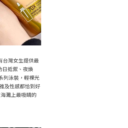
所有台灣女生提供最
助日抵禦、夜煥
at系列泳裝，輕裸光
優雅及性感都恰到好
放海灘上最吸睛的