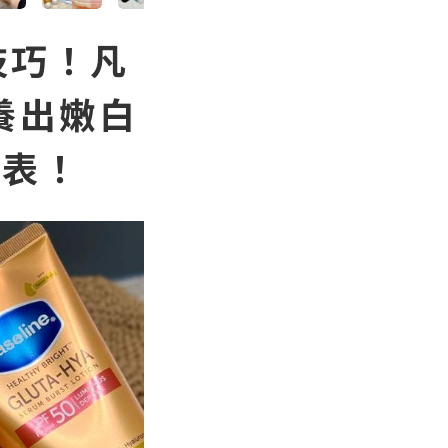
技巧！凡
養出嫩白
破表！