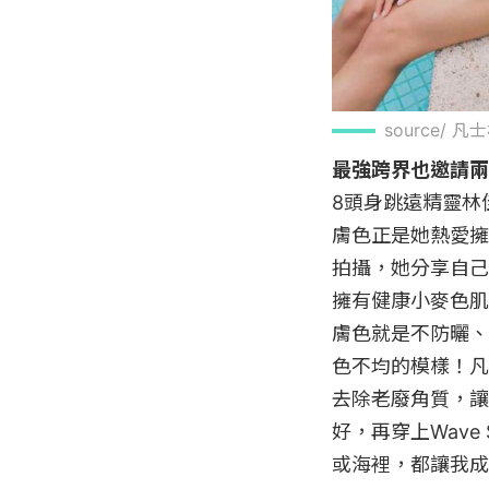
source/ 凡
最強跨界也邀請兩
8頭身跳遠精靈林
膚色正是她熱愛擁抱
拍攝，她分享自己
擁有健康小麥色肌
膚色就是不防曬、
色不均的模樣！凡
去除老廢角質，讓
好，再穿上Wav
或海裡，都讓我成