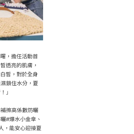
旻曙，擔任活動首
白皙透亮的肌膚，
要白皙，對於全身
保濕鎖住水分，夏
！」

和補擦高係數防曬
曬#爆水小金傘、
人，能安心迎接夏