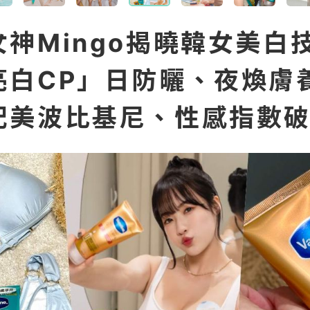
女神Mingo揭曉韓女美白
亮白CP」日防曬、夜煥膚
配美波比基尼、性感指數