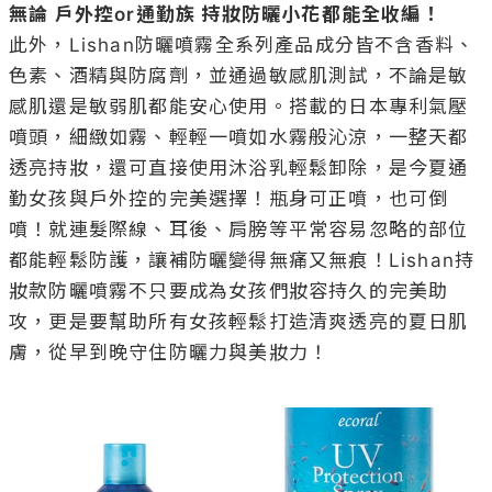
無論 戶外控or通勤族 持妝防曬小花都能全收編！
此外，Lishan防曬噴霧全系列產品成分皆不含香料、
色素、酒精與防腐劑，並通過敏感肌測試，不論是敏
感肌還是敏弱肌都能安心使用。搭載的日本專利氣壓
噴頭，細緻如霧、輕輕一噴如水霧般沁涼，一整天都
透亮持妝，還可直接使用沐浴乳輕鬆卸除，是今夏通
勤女孩與戶外控的完美選擇！瓶身可正噴，也可倒
噴！就連髮際線、耳後、肩膀等平常容易忽略的部位
都能輕鬆防護，讓補防曬變得無痛又無痕！Lishan持
妝款防曬噴霧不只要成為女孩們妝容持久的完美助
攻，更是要幫助所有女孩輕鬆打造清爽透亮的夏日肌
膚，從早到晚守住防曬力與美妝力！
