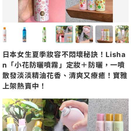
日本女生夏季妝容不悶壞秘訣！Lisha
n「小花防曬噴霧」定妝＋防曬，一噴
散發淡淡精油花香、清爽又療癒！寶雅
上架熱賣中！