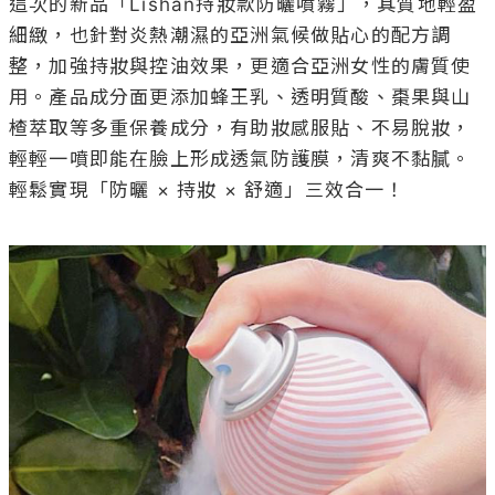
這次的新品「Lishan持妝款防曬噴霧」，其質地輕盈
細緻，也針對炎熱潮濕的亞洲氣候做貼心的配方調
整，加強持妝與控油效果，更適合亞洲女性的膚質使
用。產品成分面更添加蜂王乳、透明質酸、棗果與山
楂萃取等多重保養成分，有助妝感服貼、不易脫妝，
輕輕一噴即能在臉上形成透氣防護膜，清爽不黏膩。
輕鬆實現「防曬 × 持妝 × 舒適」三效合一！
