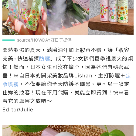
source/HOWDAY好日子提供
悶熱潮濕的夏天，滿臉油汗加上妝容不穩，讓「妝容
完美+快速補擦
防曬
」成了不少女孩們夏季裡最大的煩
惱！然而，日本女生可沒在擔心，因為她們有秘密武
器！來自日本的開架美妝品牌Lishan，主打防曬＋
定
妝噴霧
，不僅要讓你全天防護不曬黑、更可以一噴定
住妳的妝容！現在不用代購，就能立即買到！快來看
看它的厲害之處吧～

Editor/Julie
