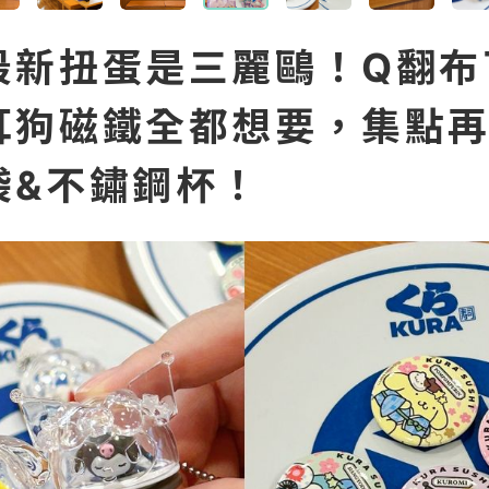
最新扭蛋是三麗鷗！Q翻布
耳狗磁鐵全都想要，集點
袋&不鏽鋼杯！