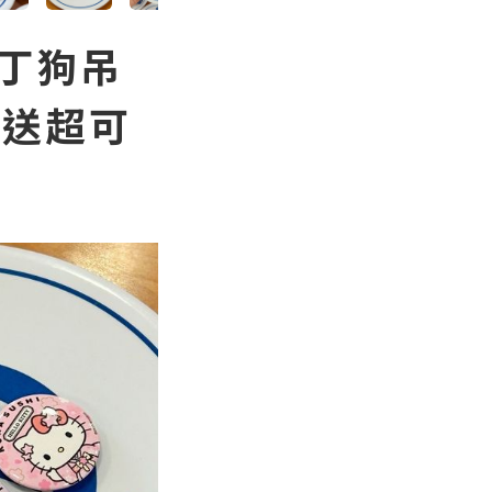
丁狗吊
再送超可