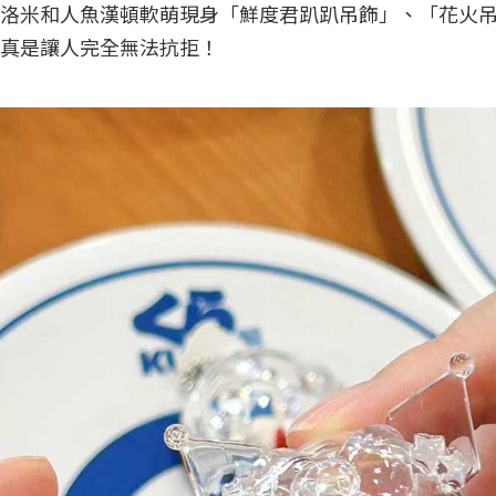
洛米和人魚漢頓軟萌現身「鮮度君趴趴吊飾」、「花火
真是讓人完全無法抗拒！
