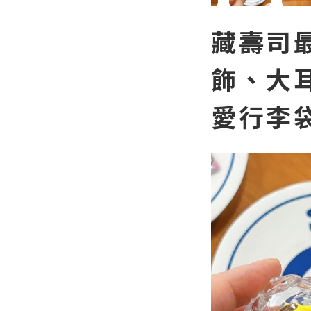
藏壽司
飾、大
愛行李