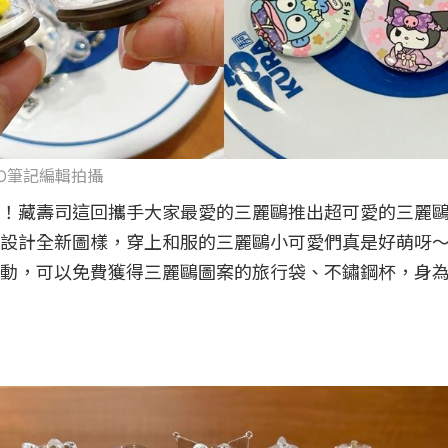
OPO筆記編輯拍攝
！藏壽司這回攜手大家最愛的三麗鷗推出超可愛的三麗
設計全新圖樣，穿上和服的三麗鷗小可愛們真是好萌呀
動，可以免費獲得三麗鷗圖案的旅行袋、不鏽鋼杯，身