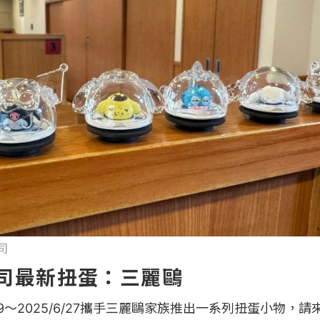
壽司
壽司最新扭蛋：三麗鷗
/9～2025/6/27攜手三麗鷗家族推出一系列扭蛋小物，請來Hel