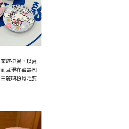
鷗家族扭蛋，以夏
～而且現在藏壽司
為三麗鷗粉肯定要