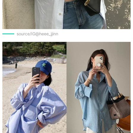
source/IG@heee_jjinn