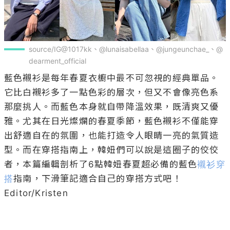
source/IG@1017kk、@lunaisabellaa、@jungeunchae_、@
dearment_official
藍色襯衫是每年春夏衣櫥中最不可忽視的經典單品。
它比白襯衫多了一點色彩的層次，但又不會像亮色系
那麼挑人。而藍色本身就自帶降溫效果，既清爽又優
雅。尤其在日光燦爛的春夏季節，藍色襯衫不僅能穿
出舒適自在的氛圍，也能打造令人眼睛一亮的氣質造
型。而在穿搭指南上，韓妞們可以說是這圈子的佼佼
者，本篇編輯剖析了6點韓妞春夏超必備的藍色
襯衫穿
搭
指南，下滑筆記適合自己的穿搭方式吧！

Editor/Kristen
