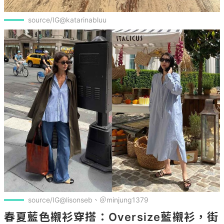
source/IG@katarinabluu
source/IG@lisonseb、＠minjung1379
春夏藍色襯衫穿搭：Oversize藍襯衫，街