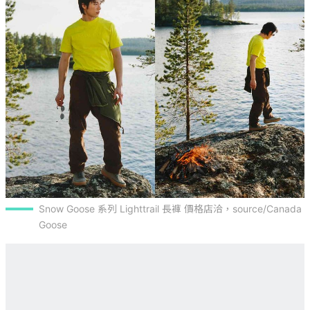
Snow Goose 系列 Lighttrail 長褲 價格店洽，source/Canada 
Goose