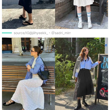
source/IG@jiihyeekk_、＠sadri_mirr