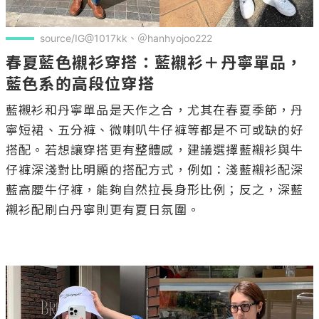
source/IG@1017kk、＠hanhyojoo222
春夏藍色襯衫穿搭：藍襯衫＋丹寧單品，
藍色系的高段位穿搭
藍襯衫和丹寧單品是天作之合，尤其在春夏季節，丹
寧短裙、五分褲、微喇叭牛仔褲等都是不可或缺的好
搭配。若想讓穿搭更有整體感，建議選擇藍襯衫與牛
仔褲深淺對比明顯的搭配方式，例如：淺藍襯衫配深
藍高腰牛仔褲，能夠自然拉長身形比例；反之，深藍
襯衫配刷白丹寧則更有夏日氛圍。
