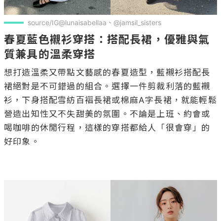
source/IG@lunaisabellaa、@jamsil_sisters
春夏藍色襯衫穿搭：搭配長裙，優雅與氣
質兼具的溫柔穿搭
想打造溫柔又帶點文藝感的春夏造型，藍襯衫搭配長
裙絕對是不可錯過的組合。選擇一件剪裁利落的藍襯
衫，下身搭配雪紡百褶長裙或棉麻A字長裙，就能輕鬆
營造出知性又不失甜美的氛圍。不論是上班、約會或
喝咖啡的休閒行程，這樣的穿搭都給人「很會穿」的
好印象。
