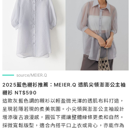
source/MEIER.Q
2025藍色襯衫推薦：MEIER.Q 透肌尖領澎澎公主袖
襯衫 NT$590
這款灰藍色調的襯衫以輕盈微光澤的透肌布料打造，
呈現若隱若現的柔美氛圍。小尖領與澎澎公主袖設計
增添復古浪漫感，圓弧下擺讓整體線條更柔和自然。
採微寬鬆版型，適合內搭平口上衣或背心，亦能作為