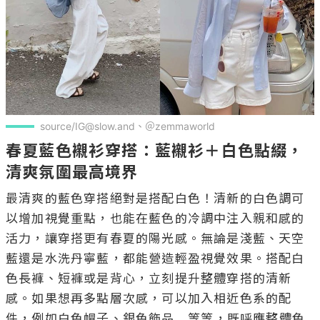
source/IG@slow.and、＠zemmaworld
春夏藍色襯衫穿搭：藍襯衫＋白色點綴，
清爽氛圍最高境界
最清爽的藍色穿搭絕對是搭配白色！清新的白色調可
以增加視覺重點，也能在藍色的冷調中注入親和感的
活力，讓穿搭更有春夏的陽光感。無論是淺藍、天空
藍還是水洗丹寧藍，都能營造輕盈視覺效果。搭配白
色長褲、短褲或是背心，立刻提升整體穿搭的清新
感。如果想再多點層次感，可以加入相近色系的配
件，例如白色帽子、銀色飾品...等等，既呼應整體色