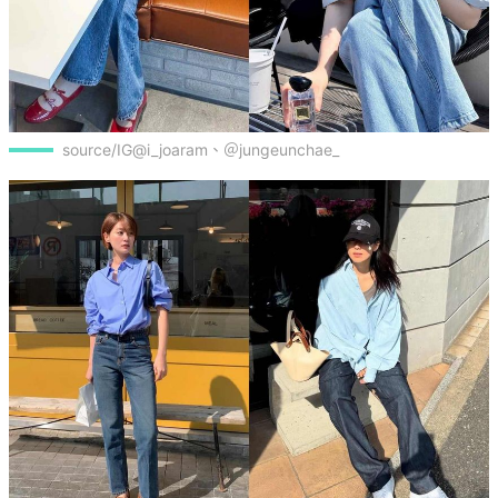
source/IG@i_joaram、＠jungeunchae_