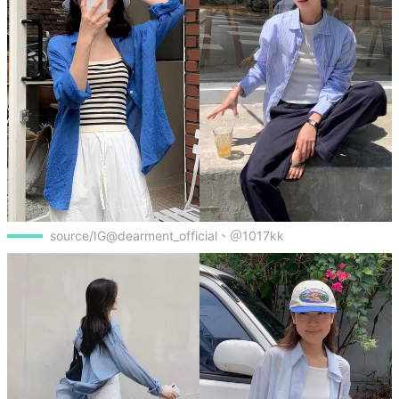
source/IG@dearment_official、＠1017kk