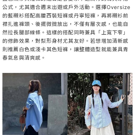
公式，尤其適合週末出遊或戶外活動。選擇Oversize
的藍襯衫搭配高腰西裝短褲或丹寧短褲，再將襯衫前
襟扎進褲頭、後擺微微放出，不僅有層次感，也能自
然拉長腿部線條。這樣的搭配同時兼具「上寬下窄」
的修飾效果，對梨形身材尤其友好。若想增加清新感
則推薦白色或淺卡其色短褲，讓整體造型就能兼具青
春氣息與清爽感。
