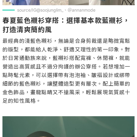
source/IG@soojunglim_、＠annanmode
春夏藍色襯衫穿搭：選擇基本款藍襯衫，
打造清爽簡約風
最經典的淺藍色襯衫，無論是合身剪裁還是略微寬鬆
的版型，都能給人乾淨、舒適又理性的第一印象。對
於日常通勤族來說，藍襯衫搭配寬褲、休閒褲，就能
營造出高質感且不過分拘謹的辦公穿搭。若想增加一
點時髦元素，可以選擇帶有泡泡袖、皺褶設計或綁帶
細節的藍色襯衫，讓整體造型更有層次。配上簡單的
金色飾品，畫龍點睛又不搶風采，輕鬆展現氣質感十
足的知性風格。
