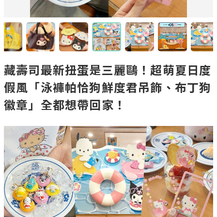
藏壽司最新扭蛋是三麗鷗！超萌夏日度
假風「泳褲帕恰狗鮮度君吊飾、布丁狗
徽章」全都想帶回家！