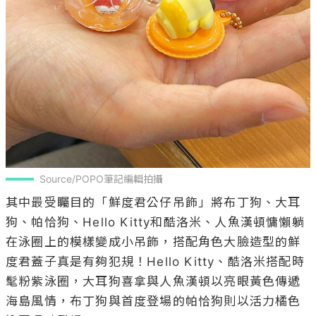
Source/POPO筆記編輯拍攝
其中最受矚目的「鮮度君公仔吊飾」將布丁狗、大耳
狗、帕恰狗、Hello Kitty和酷洛米、人魚漢頓慵懶躺
在泳圈上的模樣變成小吊飾，搭配角色大臉造型的鮮
度君蓋子真是有夠犯規！Hello Kitty、酷洛米搭配時
髦粉紫泳圈，大耳狗喜拿與人魚漢頓以亮眼黃色傳遞
海島風情，布丁狗與首度登場的帕恰狗則以活力橘色