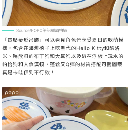
Source/POPO筆記編輯拍攝
「電壓菱形吊飾」可以看見角色們享受夏日的軟萌模
樣，包含在海灘椅子上吃聖代的Hello Kitty和酷洛
米、喝飲料的布丁狗和大耳狗以及趴在浮板上玩水的
帕恰狗和人魚漢頓，蓬鬆又Q彈的材質搭配可愛圖案
真是卡哇伊到不行欸！
