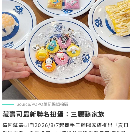
Source/POPO筆記編輯拍攝
藏壽司最新聯名扭蛋：三麗鷗家族
這回藏壽司自2026/8/7起攜手三麗鷗家族推出「夏日