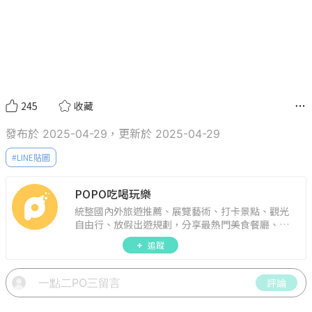
245
收藏
發布於 2025-04-29，更新於 2025-04-29
#
LINE貼圖
POPO吃喝玩樂
統整國內外旅遊推薦、展覽藝術、打卡景點、觀光
自由行、放假出遊規劃，分享最熱門美食餐廳、約
會聚餐、人氣甜點、速食手搖飲、3C科技、心理測
追蹤
驗、星座運勢、生活雜貨、吃喝玩樂實用資訊。
評論