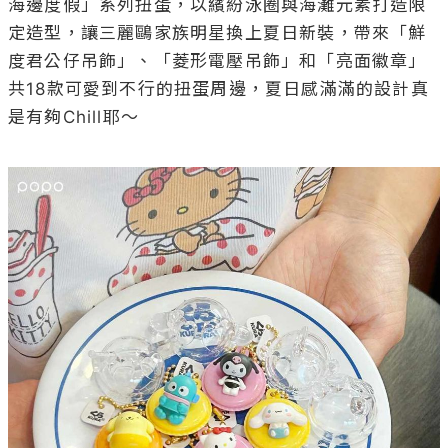
海邊度假」系列扭蛋，以繽紛泳圈與海灘元素打造限
定造型，讓三麗鷗家族明星換上夏日新裝，帶來「鮮
度君公仔吊飾」、「菱形電壓吊飾」和「亮面徽章」
共18款可愛到不行的扭蛋周邊，夏日感滿滿的設計真
是有夠Chill耶～
