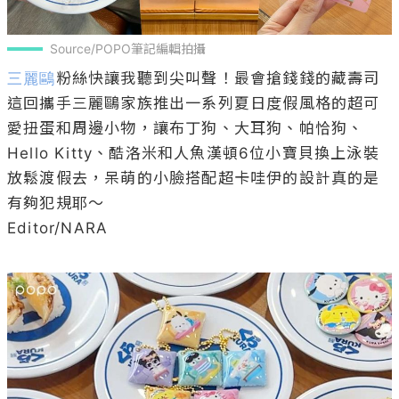
Source/POPO筆記編輯拍攝
三麗鷗
粉絲快讓我聽到尖叫聲！最會搶錢錢的藏壽司
這回攜手三麗鷗家族推出一系列夏日度假風格的超可
愛扭蛋和周邊小物，讓布丁狗、大耳狗、帕恰狗、
Hello Kitty、酷洛米和人魚漢頓6位小寶貝換上泳裝
放鬆渡假去，呆萌的小臉搭配超卡哇伊的設計真的是
有夠犯規耶～

Editor/NARA
