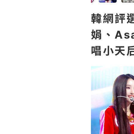
韓網評
娟、As
唱小天