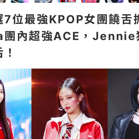
選7位最強KPOP女團饒舌
a團內超強ACE，Jenni
后！