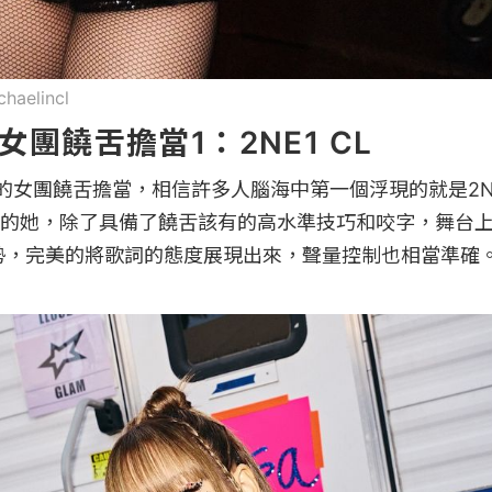
haelincl
女團饒舌擔當1：2NE1 CL
強的女團饒舌擔當，相信許多人腦海中第一個浮現的就是2NE
的她，除了具備了饒舌該有的高水準技巧和咬字，舞台
勢，完美的將歌詞的態度展現出來，聲量控制也相當準確。