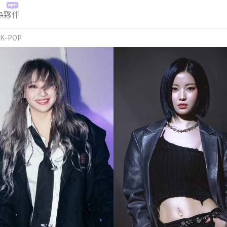
為夥伴
K-POP