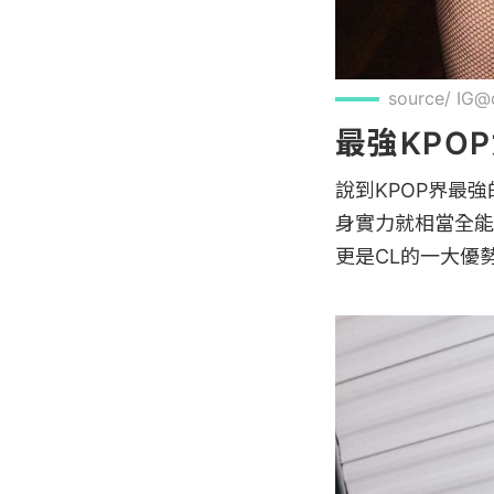
source/ IG@c
最強KPOP
說到KPOP界最
身實力就相當全能
更是CL的一大優