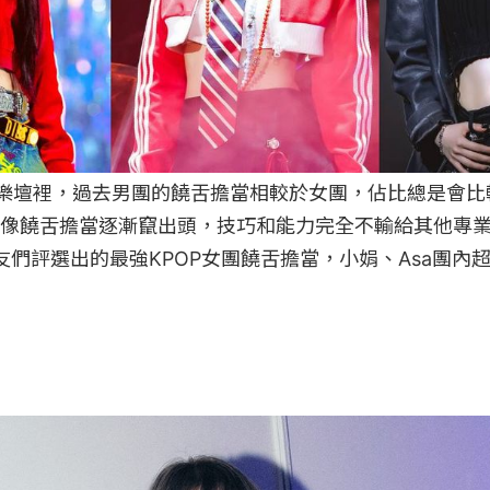
行樂壇裡，過去男團的饒舌擔當相較於女團，佔比總是會
像饒舌擔當逐漸竄出頭，技巧和能力完全不輸給其他專
們評選出的最強KPOP女團饒舌擔當，小娟、Asa團內超強A