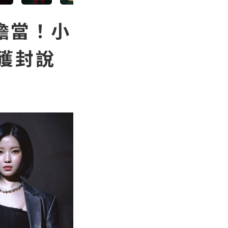
擔當！小
e獲封說