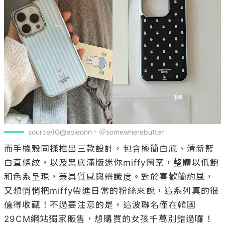
source/IG@eoieonn、＠somewherebutter
而手機殼同樣推出三款設計，包含極簡白底、清新藍
白直條紋，以及黑底滿版迷你miffy圖案，整體以低飽
和色系呈現，兼具質感與辨識度。對於喜歡簡約風，
又想悄悄把miffy帶進日常的粉絲來說，這系列真的很
值得收藏！不過要注意的是，這波聯名僅在韓國
29CM網站獨家販售，想購買的女孩千萬別錯過囉！
