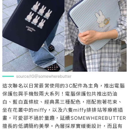
source/IG＠somewherebutter
這次聯名以日常最常使用的3C配件為主角，推出電腦
保護包與手機殼兩大系列！電腦保護包共推出奶油
白、藍白直條紋、經典黑三種配色，搭配抱著花束、
坐在花叢中的miffy，以及六隻miffy排排站等療癒插
畫，可愛卻不過於童趣，延續SOMEWHEREBUTTER
擅長的低調簡約美學。內層採厚實緩衝設計，而且有