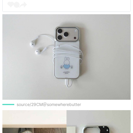
source/29CM＠somewherebutter