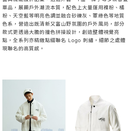
單品，展顯戶外潮流本質，配色上大量運用裸粉、橘
粉、天空藍等明亮色調並融合砂礫灰、軍綠色等地質
色系，營造出既清新又富山野氛圍的戶外風尚，部分
款式更透過大膽的撞色拼接設計，創造整體視覺亮
點，全系列亦精緻點綴聯名 Logo 刺繡，細節之處體
現聯名的高質感。
