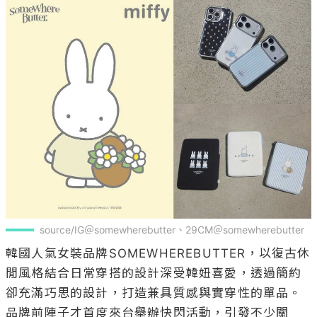
source/IG＠somewherebutter、29CM＠somewherebutter
韓國人氣女裝品牌SOMEWHEREBUTTER，以復古休
閒風格結合日常穿搭的設計深受韓妞喜愛，透過簡約
卻充滿巧思的設計，打造兼具質感與實穿性的單品。
品牌前陣子才首度來台舉辦快閃活動，引發不少關