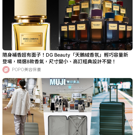
隨身補香超有面子！DG Beauty「天鵝絨香氛」輕巧容量新
登場，精選8款香氣，尺寸變小、高訂經典設計不變！
POPO美容保養