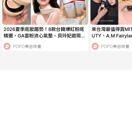
2026夏季底妝趨勢！8款台韓爆紅粉底
來台灣最值得買MIT
精選，GA雲粉流心氣墊、貝玲妃遮瑕精
UTY、A.M Fair
華棒、資生堂霧光粉底，IU、太妍私下
推AKIMIA微電流
POPO美容保養
POPO美容保養
偷偷愛用！