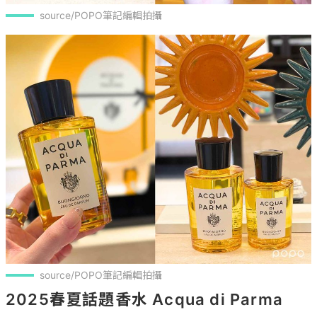
source/POPO筆記編輯拍攝
source/POPO筆記編輯拍攝
2025春夏話題香水 VALENTINO Beauty