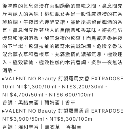
2025春夏話題香水 ARMANI Beauty
亞曼尼今年在「PRIVÉ高級訂製淡香水花園系列」，
誕生了全新『黎明鳶尾』新作香水，這是他記憶中的
地中海岸破曉時分，從清晨薄霧到陽光衝破雲層照亮
蔚藍海岸的情景。

想完整呈現這股美景香氣，選用了珍貴的磨成粉狀的
鳶尾花根，以其朦朧輕盈的氣息重現海岸瀰漫的霧
氣；巧妙融合綠茉莉，詮釋霧光交錯的天空與海洋的
鮮明氣味；最後溫潤舒心的白麝香，如同溫暖陽光覆
蓋天地。這款香氣更是完美詮釋了亞曼尼高級訂製服
中烏干紗的精髓。香氣輕盈如羽，宛若高級訂製烏干
紗禮服，輕柔包裹肌膚、散發朦朧浪漫的仙氣！想要
一展仙氣飄飄氣息，那麼一定要試試它！

▸ARMANI / PRIVÉ 高級訂製淡香水花園系列 黎明鳶
尾 NT$5,500/50ml；|NT$8,500/100ml（4月10