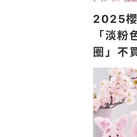
202
「淡粉
圈」不