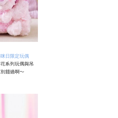
貓咪日限定玩偶
櫻花系列玩偶與吊
別錯過啊～
