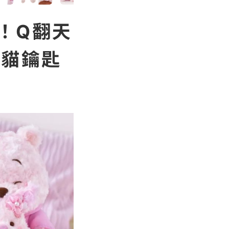
！Q翻天
麗貓鑰匙