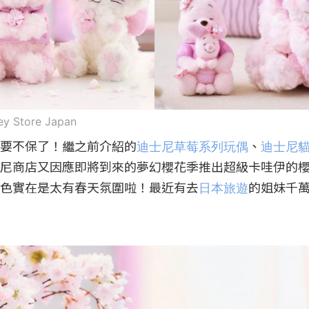
ey Store Japan
要不保了！繼之前介紹的
迪士尼草莓系列玩偶
、
迪士尼
尼商店又因應即將到來的夢幻櫻花季推出超級卡哇伊的
色實在是太有春天氛圍啦！最近有去
日本旅遊
的姐妹千萬