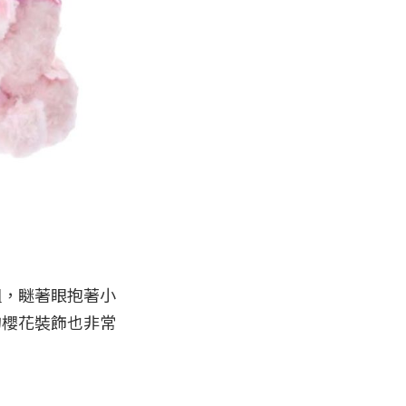
組，瞇著眼抱著小
的櫻花裝飾也非常