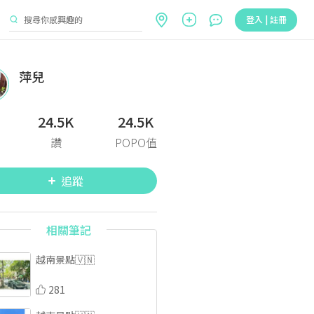
登入 | 註冊
萍兒
24.5K
24.5K
讚
POPO值
追蹤
相關筆記
越南景點🇻🇳
281