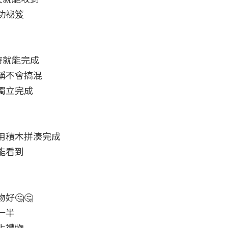
祕笈

就能完成

不會搞混

立完成

積木拼湊完成

看到

🤔🤔

半
