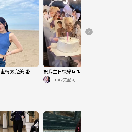
好物推薦
286
得太完美 🏖️
祝我生日快樂🎂🥳
Emily艾蜜莉