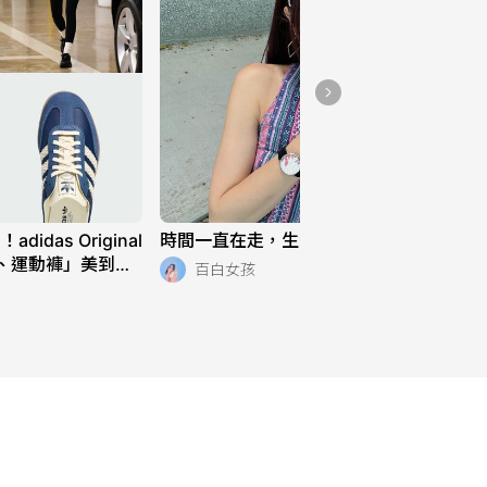
das Original
時間一直在走，生活也是 ⌚️
、運動褲」美到想
百白女孩
常穿也超適合！