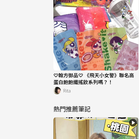
♡翰方御品♡ 《飛天小女警》聯名高
蛋白飽飽纖搖飲系列嗎？！
Rita
熱門推薦筆記