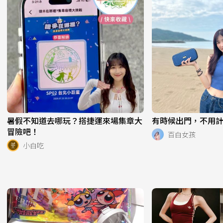
暑假不知道去哪玩？搭捷運來場集章大
有時候出門，不用計畫
冒險吧！
百白女孩
小白吃