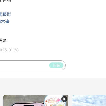
禮物

素藝術
積木畫
評論
25-01-28
評論