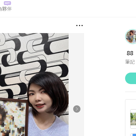
為夥伴
88
筆記