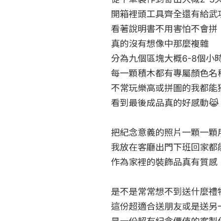
開箱裡頭工具齊全還有給武功
看著說明書不用害怕不會拼

真的沒有想像中那麼複雜

分為九個區塊大概6-8個小時
每一顆積木都有專屬顏色名稱
不常玩樂高或拼圖的我都能獨
看到最後成品真的好感動😹

把紀念意義的照片一顆一顆用
我放在客廳出門下班回家都能
作為家裡的裝飾品真有質感

是不是常常想不到送什麼禮物好
這份超適合送朋友或是送另一