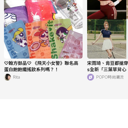
♡翰方御品♡ 《飛天小女警》聯名高
宋雨琦、肯豆都搶穿！adi
蛋白飽飽纖搖飲系列嗎？！
s全新「三葉草背心
天天穿！直接當日
Rita
POPO時尚潮流