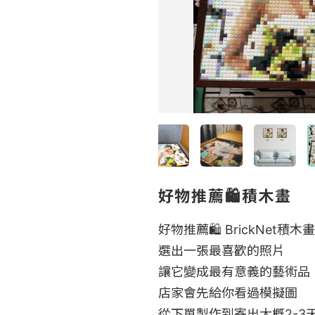
好物推薦🛍️積木畫
好物推薦🛍️ BrickNet積木畫

選出一張最喜歡的照片

讓它變成最有意義的藝術品

店家會先給你看過模擬圖

從下單製作到寄出大概2-3天