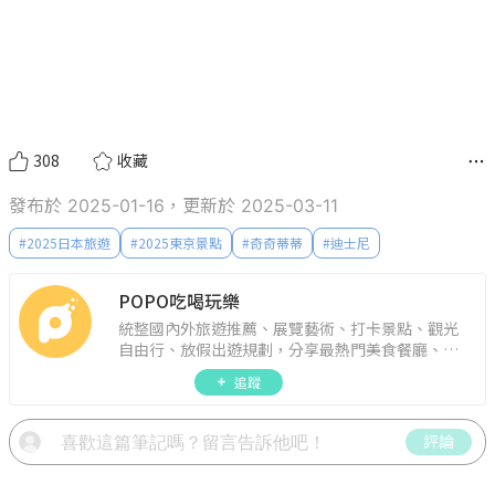
308
收藏
發布於 2025-01-16，更新於 2025-03-11
#
2025日本旅遊
#
2025東京景點
#
奇奇蒂蒂
#
迪士尼
POPO吃喝玩樂
統整國內外旅遊推薦、展覽藝術、打卡景點、觀光
自由行、放假出遊規劃，分享最熱門美食餐廳、約
會聚餐、人氣甜點、速食手搖飲、3C科技、心理測
追蹤
驗、星座運勢、生活雜貨、吃喝玩樂實用資訊。
評論