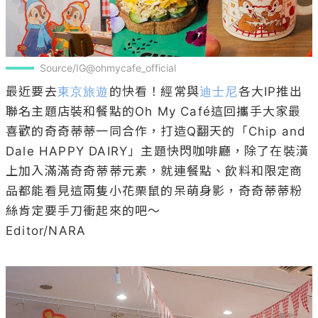
Source/IG@ohmycafe_official
最近要去
東京旅遊
的快看！經常與
迪士尼
各大IP推出
聯名主題店裝和餐點的Oh My Café這回攜手大家最
喜歡的奇奇蒂蒂一同合作，打造Q翻天的「Chip and 
Dale HAPPY DAIRY」主題快閃咖啡廳，除了在裝潢
上加入滿滿奇奇蒂蒂元素，就連餐點、飲料和限定商
品都能看見這兩隻小花栗鼠的呆萌身影，奇奇蒂蒂粉
絲肯定要手刀衝起來的吧～

Editor/NARA
