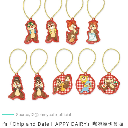
Source/IG@ohmycafe_official
而「Chip and Dale HAPPY DAIRY」咖啡廳也會販