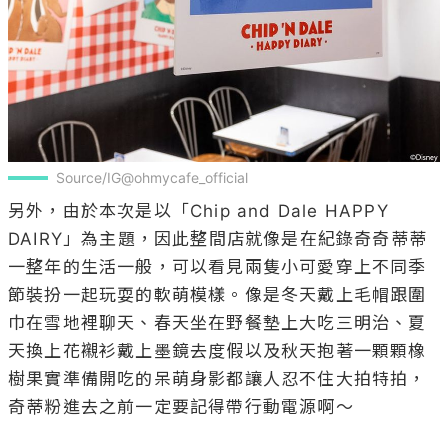
Source/IG@ohmycafe_official
另外，由於本次是以「Chip and Dale HAPPY 
DAIRY」為主題，因此整間店就像是在紀錄奇奇蒂蒂
一整年的生活一般，可以看見兩隻小可愛穿上不同季
節裝扮一起玩耍的軟萌模樣。像是冬天戴上毛帽跟圍
巾在雪地裡聊天、春天坐在野餐墊上大吃三明治、夏
天換上花襯衫戴上墨鏡去度假以及秋天抱著一顆顆橡
樹果實準備開吃的呆萌身影都讓人忍不住大拍特拍，
奇蒂粉進去之前一定要記得帶行動電源啊～
