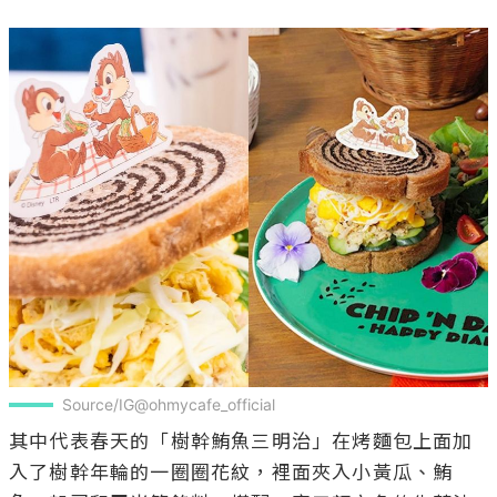
Source/IG@ohmycafe_official
其中代表春天的「樹幹鮪魚三明治」在烤麵包上面加
入了樹幹年輪的一圈圈花紋，裡面夾入小黃瓜、鮪