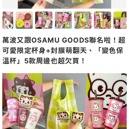
萬波又跟OSAMU GOODS聯名啦！超
可愛限定杯身+封膜萌翻天、「變色保
溫杯」5款周邊也超欠買！