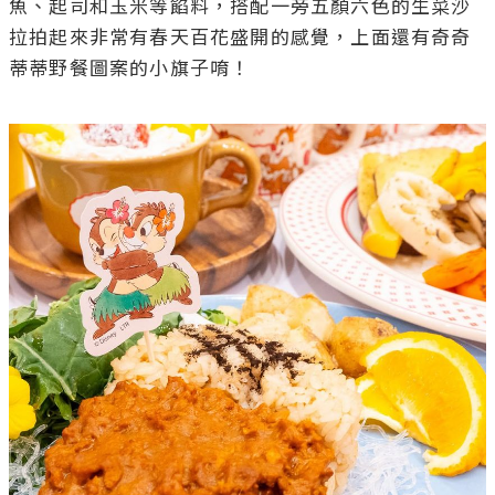
魚、起司和玉米等餡料，搭配一旁五顏六色的生菜沙
拉拍起來非常有春天百花盛開的感覺，上面還有奇奇
蒂蒂野餐圖案的小旗子唷！
