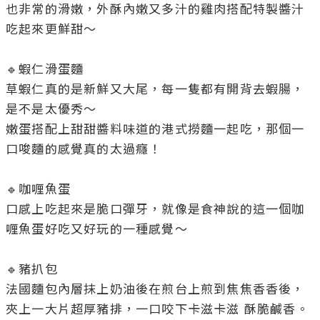
也非常的滑嫩，外酥內嫩又多汁的雞肉搭配特製醬汁
吃起來更鮮甜～

🔹蝦仁滑蛋麵

草蝦仁真的是新鮮又大尾，每一隻都有開背去蝦腸，
是不是太優秀～

嫩蛋搭配上甜甜醬料味道的港式撈麵一起吃，那個一
口唆麵的感覺真的太過癮！

🔹咖喱魚蛋

口感上吃起來是脆口彈牙，就像是食神說的這一個咖
喱魚蛋好吃又好玩的一種感覺～

🔹豬扒包

法國麵包內層抹上奶油後在煎台上煎到焦焦香香後，
夾上一大片超厚豬排，一口咬下卡滋卡滋 酥脆鹹香。
