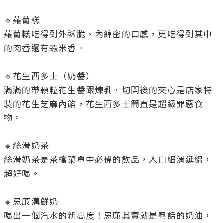
🔹蘿蔔糕

蘿蔔糕吃得到外酥脆、內綿密的口感，更吃得到其中
的肉香還有蝦米香。

🔹花生西多士（奶醬）

滿滿的帶顆粒花生醬跟煉乳，切開後的夾心是店家特
製的花生芝麻內餡，花生西多士簡直是超級罪惡食
物。

🔹絲滑奶茶

絲滑奶茶是茶檔菜單中必備的飲品，入口細滑延綿，
超好喝。

🔹忌廉溝鮮奶

喝出一個汽水的新高度！忌廉其實就是粵話的奶油，