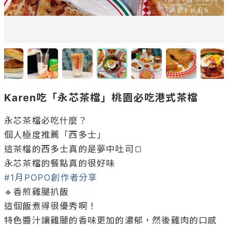
Karen吃「永芯茶檔」桃園必吃港式茶檔
永芯茶檔必吃什麼？

個人極度推薦「西多士」

這茶檔的西多士真的是夢中吐司🍞

#1月POPO創作者分享
🔹香煎雞腿扒飯

這個飯煮得很優秀啊！

特色醬汁讓雞腿的香味更加的濃郁，然後雞肉的口感