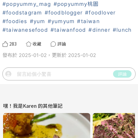
#popyummy_mag
#popyummy桃園
#foodstagram
#foodblogger
#foodlover
#foodies
#yum
#yumyum
#taiwan
#taiwanesefood
#taiwanfood
#dinner
#lunch
283
收藏
評論
發布於 2025-01-02，更新於 2025-01-02
評論
嘿！我是Karen
的其他筆記