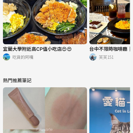
宜蘭大學附近高CP值小吃店😍😍
台中不限時咖啡廳｜
吃貨的阿嘎
芙芙151
熱門推薦筆記