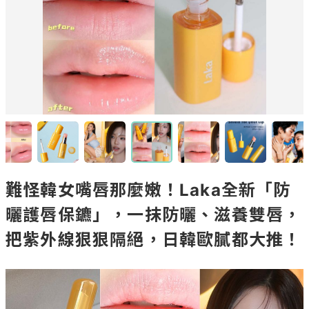
難怪韓女嘴唇那麼嫩！Laka全新「防
曬護唇保鑣」，一抹防曬、滋養雙唇，
把紫外線狠狠隔絕，日韓歐膩都大推！