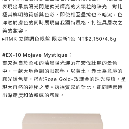
表現出早晨陽光閃耀柔光輝亮的大顆粒的珠光。對比
極其鮮明的質感與色彩，即使相互疊擦也不暗沉，色
澤融於膚色的同時展現自我獨特風格、打造具層次之
美的妝容。

▸RMK 立體調色眼盤 限定新1色 NT$2,150/4.6g 

#EX-10 Mojave Mystique：
靈感源自於柔和的清晨陽光灑落在宏偉壯麗的景色
中，一款大地色調的眼影盤。以黄土、赤土為意境的
霧光暖色調，搭配Rose Gold-玫瑰金的珠光亮燦，呈
現大自然的神秘之美。透過質感的對比，能同時營造
出深邃度和清新感的氛圍。
