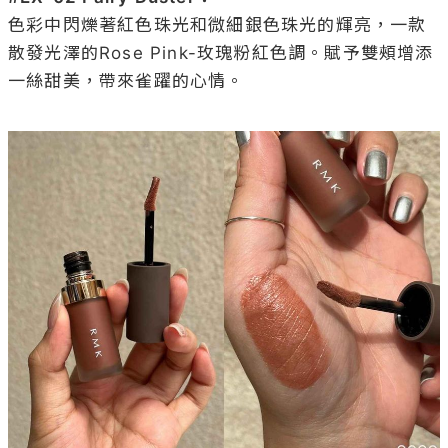
色彩中閃爍著紅色珠光和微細銀色珠光的輝亮，一款
散發光澤的Rose Pink-玫瑰粉紅色調。賦予雙頰增添
一絲甜美，帶來雀躍的心情。
