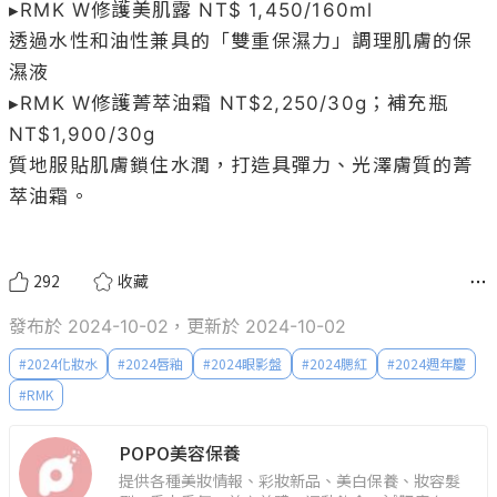
▸RMK W修護美肌露 NT$ 1,450/160ml

透過水性和油性兼具的「雙重保濕力」調理肌膚的保
濕液

▸RMK W修護菁萃油霜 NT$2,250/30g；補充瓶 
NT$1,900/30g

質地服貼肌膚鎖住水潤，打造具彈力、光澤膚質的菁
萃油霜。

292
收藏
發布於 2024-10-02，更新於 2024-10-02
#
2024化妝水
#
2024唇釉
#
2024眼影盤
#
2024腮紅
#
2024週年慶
#
RMK
POPO美容保養
提供各種美妝情報、彩妝新品、美白保養、妝容髮