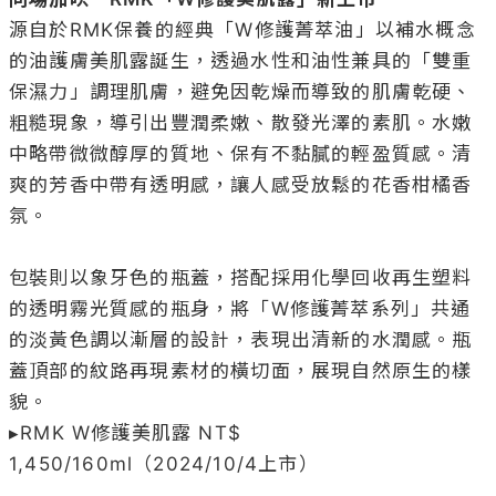
源自於RMK保養的經典「W修護菁萃油」以補水概念
的油護膚美肌露誕生，透過水性和油性兼具的「雙重
保濕力」調理肌膚，避免因乾燥而導致的肌膚乾硬、
粗糙現象，導引出豐潤柔嫩、散發光澤的素肌。水嫩
中略帶微微醇厚的質地、保有不黏膩的輕盈質感。清
爽的芳香中帶有透明感，讓人感受放鬆的花香柑橘香
氛。

包裝則以象牙色的瓶蓋，搭配採用化學回收再生塑料
的透明霧光質感的瓶身，將「W修護菁萃系列」共通
的淡黃色調以漸層的設計，表現出清新的水潤感。瓶
蓋頂部的紋路再現素材的橫切面，展現自然原生的樣
貌。

▸RMK W修護美肌露 NT$ 
1,450/160ml（2024/10/4上市）
