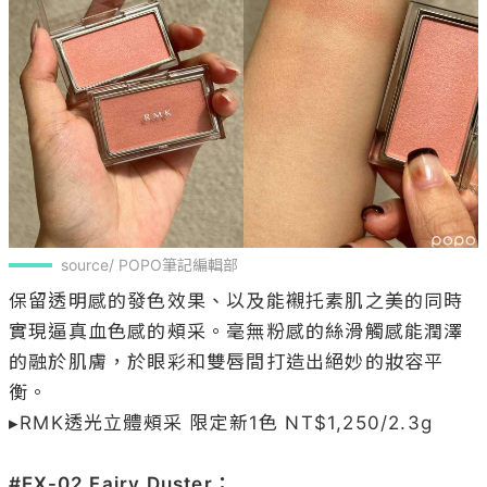
source/ POPO筆記編輯部
保留透明感的發色效果、以及能襯托素肌之美的同時
實現逼真血色感的頰采。毫無粉感的絲滑觸感能潤澤
的融於肌膚，於眼彩和雙唇間打造出絕妙的妝容平
衡。

▸RMK透光立體頰采 限定新1色 NT$1,250/2.3g

#EX-02 Fairy Duster：