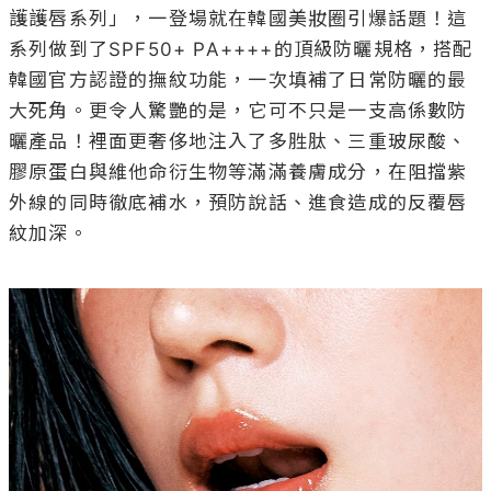
護護唇系列」，一登場就在韓國美妝圈引爆話題！這
系列做到了SPF50+ PA++++的頂級防曬規格，搭配
韓國官方認證的撫紋功能，一次填補了日常防曬的最
大死角。更令人驚艷的是，它可不只是一支高係數防
曬產品！裡面更奢侈地注入了多胜肽、三重玻尿酸、
膠原蛋白與維他命衍生物等滿滿養膚成分，在阻擋紫
外線的同時徹底補水，預防說話、進食造成的反覆唇
紋加深。
