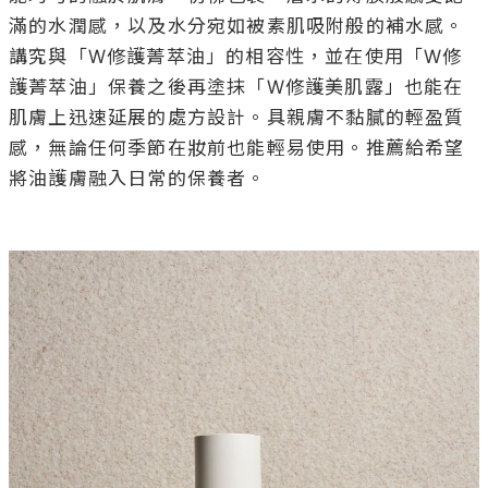
滿的水潤感，以及水分宛如被素肌吸附般的補水感。
講究與「W修護菁萃油」的相容性，並在使用「W修
護菁萃油」保養之後再塗抹「W修護美肌露」也能在
肌膚上迅速延展的處方設計。具親膚不黏膩的輕盈質
感，無論任何季節在妝前也能輕易使用。推薦給希望
將油護膚融入日常的保養者。
