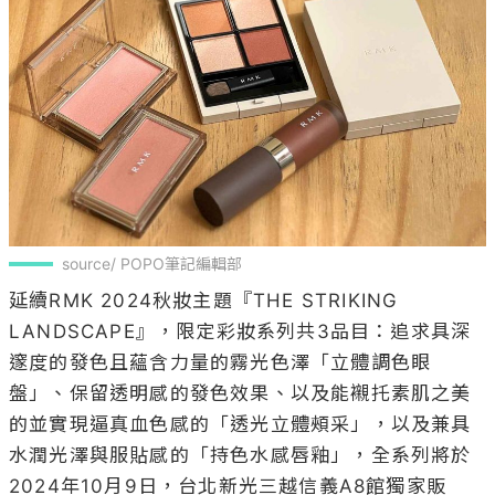
source/ POPO筆記編輯部
延續RMK 2024秋妝主題『THE STRIKING 
LANDSCAPE』，限定彩妝系列共3品目：追求具深
邃度的發色且蘊含力量的霧光色澤「立體調色眼
盤」、保留透明感的發色效果、以及能襯托素肌之美
的並實現逼真血色感的「透光立體頰采」，以及兼具
水潤光澤與服貼感的「持色水感唇釉」，全系列將於
2024年10月9日，台北新光三越信義A8館獨家販