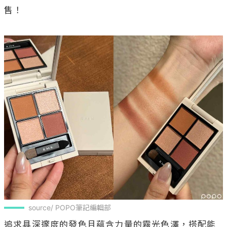
售！

source/ POPO筆記編輯部
追求具深邃度的發色且蘊含力量的霧光色澤，搭配能