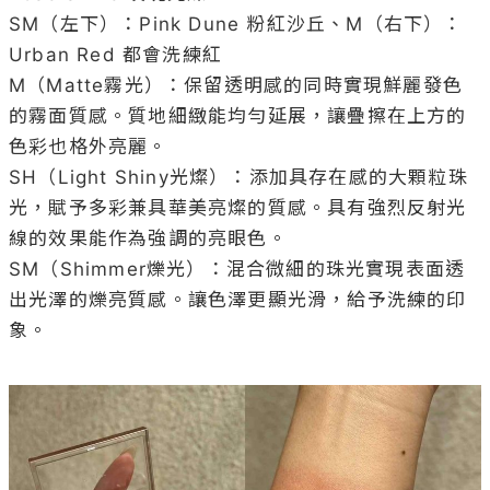
SM（左下）：Pink Dune 粉紅沙丘、M（右下）：
Urban Red 都會洗練紅

M（Matte霧光）：保留透明感的同時實現鮮麗發色
的霧面質感。質地細緻能均勻延展，讓疊擦在上方的
色彩也格外亮麗。

SH（Light Shiny光燦）：添加具存在感的大顆粒珠
光，賦予多彩兼具華美亮燦的質感。具有強烈反射光
線的效果能作為強調的亮眼色。

SM（Shimmer爍光）：混合微細的珠光實現表面透
出光澤的爍亮質感。讓色澤更顯光滑，給予洗練的印
象。
