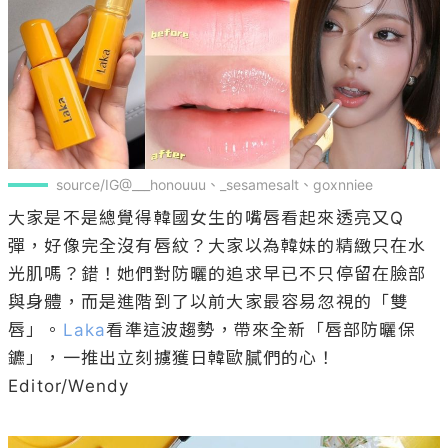
source/IG@___honouuu、_sesamesalt、goxnniee
大家是不是總覺得韓國女生的嘴唇看起來透亮又Q
彈，好像完全沒有唇紋？大家以為韓妹的精緻只在水
光肌嗎？錯！她們對防曬的追求早已不只停留在臉部
與身體，而是進階到了以前大家最容易忽視的「雙
唇」。
Laka
看準這波趨勢，帶來全新「唇部防曬保
鑣」，一推出立刻擄獲日韓歐膩們的心！

Editor/Wendy
