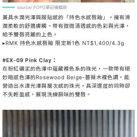
source/ POPO筆記編輯部
兼具水潤光澤與服貼感的「持色水感唇釉」。擁有滑
潤柔軟的舒適膚觸。帶有微微清透感的色彩與光澤，
給予雙唇亮麗的上色。

▸RMK 持色水感唇釉 限定新1色 NT$1,400/4.3g

#EX-09 Pink Clay：
在粉紅礦泥的色澤中蘊藏裸色系的珠光，一款帶有絕
妙暗感色澤的Rosewood Beige-薔薇木裸色調。能
營造出水漾光澤與層次感的珠光，具深邃度的同時卻
不失輕盈感，展現洗練韻味的雙唇。
