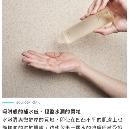
source/ RMK
吸附般的補水感、輕盈水潤的質地
水嫩清爽微醇厚的質地，即使在凹凸不平的肌膚上也
能均勻的融於肌膚，彷彿包裹一層水的薄膜般感受飽