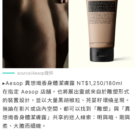
source/Aesop提供
▸Aesop 異想熾香身體潔膚露 NT$1,250/180ml

在指定 Aesop 店舖，也將展出靈感來自於雕塑形式
的裝置設計，並以大量黑胡椒粒、芫荽籽環繞呈現。
無論在影片或店內空間，都可以找到「雕塑」與「異
想熾香身體潔膚露」共享的迷人線索：明與暗、剛與
柔、大膽而細緻。
