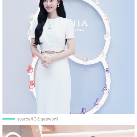
source/IG@geewonii