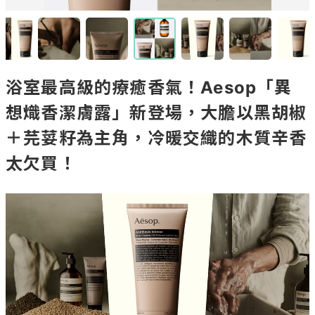
浴室最高級的療癒香氣！Aesop「異
想熾香潔膚露」新登場，大膽以黑胡椒
＋芫荽籽為主角，冷暖交織的木質辛香
太欠買！