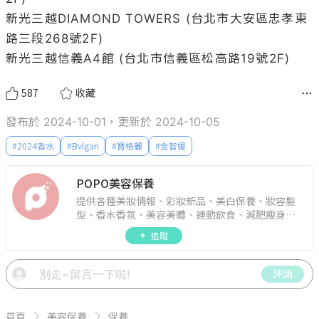
新光三越DIAMOND TOWERS (台北市大安區忠孝東
路三段268號2F)

新光三越信義A4館 (台北市信義區松高路19號2F)
587
收藏
發布於 2024-10-01，更新於 2024-10-05
#
2024香水
#
Bvlgari
#
寶格麗
#
金智媛
POPO美容保養
提供各種美妝情報、彩妝新品、美白保養、妝容髮
型、香水香氛、美容美體、運動飲食、減肥瘦身、
週年慶資訊。
追蹤
評論
首頁
美容保養
保養