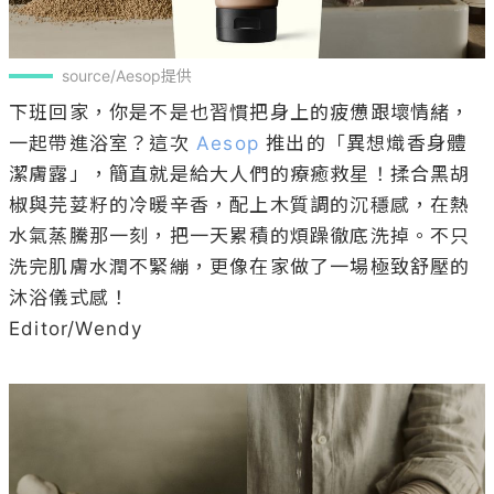
source/Aesop提供
下班回家，你是不是也習慣把身上的疲憊跟壞情緒，
一起帶進浴室？這次 
Aesop
 推出的「異想熾香身體
潔膚露」，簡直就是給大人們的療癒救星！揉合黑胡
椒與芫荽籽的冷暖辛香，配上木質調的沉穩感，在熱
水氣蒸騰那一刻，把一天累積的煩躁徹底洗掉。不只
洗完肌膚水潤不緊繃，更像在家做了一場極致舒壓的
沐浴儀式感！

Editor/Wendy
