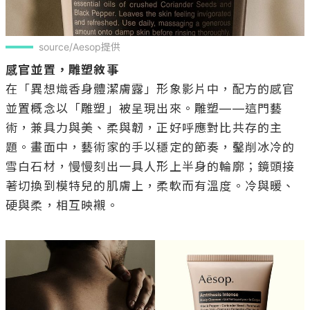
source/Aesop提供
感官並置，雕塑敘事
在「異想熾香身體潔膚露」形象影片中，配方的感官
並置概念以「雕塑」被呈現出來。雕塑——這門藝
術，兼具力與美、柔與韌，正好呼應對比共存的主
題。畫面中，藝術家的手以穩定的節奏，鑿削冰冷的
雪白石材，慢慢刻出一具人形上半身的輪廓；鏡頭接
著切換到模特兒的肌膚上，柔軟而有溫度。冷與暖、
硬與柔，相互映襯。
