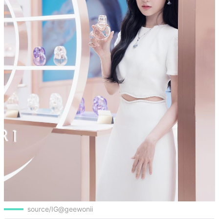
source/IG@geewonii