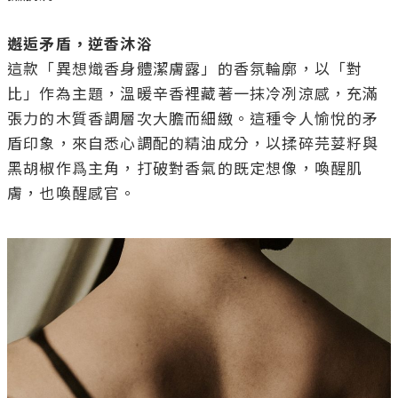
邂逅矛盾，逆香沐浴
這款「異想熾香身體潔膚露」的香氛輪廓，以「對
比」作為主題，溫暖辛香裡藏著一抹冷冽涼感，充滿
張力的木質香調層次大膽而細緻。這種令人愉悅的矛
盾印象，來自悉心調配的精油成分，以揉碎芫荽籽與
黑胡椒作爲主角，打破對香氣的既定想像，喚醒肌
膚，也喚醒感官。
