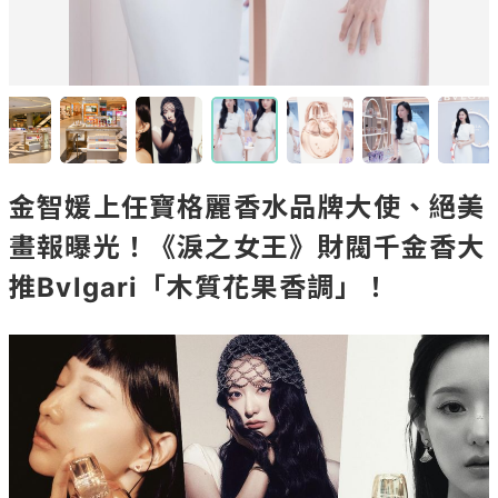
金智媛上任寶格麗香水品牌大使、絕美
畫報曝光！《淚之女王》財閥千金香大
推Bvlgari「木質花果香調」！