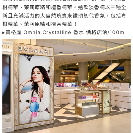
柑精華、茉莉原精和檀香精華。這款淡香精以三種全
新且充滿活力的大自然瑰寶來讚頌初代香氛，包括青
柑精華、茉莉原精和檀香精華！
