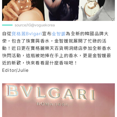
source/IG@voguekorea
自從
寶格麗Bvlgari
宣布
金智媛
為全新的韓國品牌大
使，包含了珠寶與香水，金智媛就展開了忙碌的活
動！近日更在寶格麗樂天百貨明洞總店參加全新香水
快閃活動，這瓶被她捧在手上的香水，更是金智媛最
近的新歡，快來看看是什麼香味吧！

Editor/Julie
