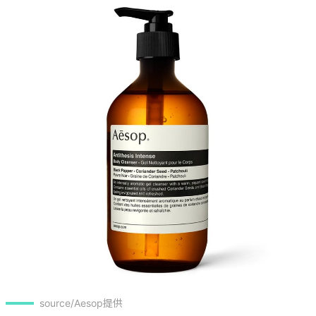
source/Aesop提供