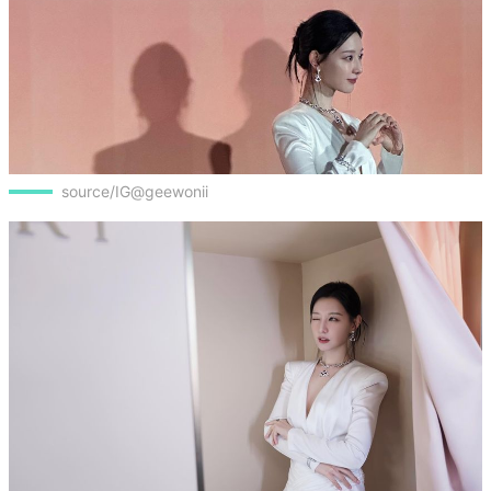
source/IG@geewonii