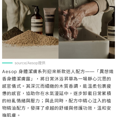
source/Aesop提供
Aesop 身體潔膚系列迎來新款迷人配方——「異想熾
香身體潔膚露」，將日常沐浴昇華為一場靜心沉思的
感官儀式。其深沉而細緻的木質香調，能溫柔包裹疲
憊的感官，協助你在水氣漫延中，逐步卸載日常累積
的紛亂情緒與壓力；與此同時，配方中精心注入的植
物精油配方，發揮了卓越的舒緩與修護功效，溫和安
撫肌膚。
