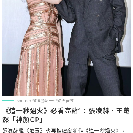
source/ 微博@這一秒過火官微
《這一秒過火》必看亮點1：張凌赫、王楚
然「神顏CP」
張凌赫繼《逐玉》後再推虐戀新作《這一秒過火》，