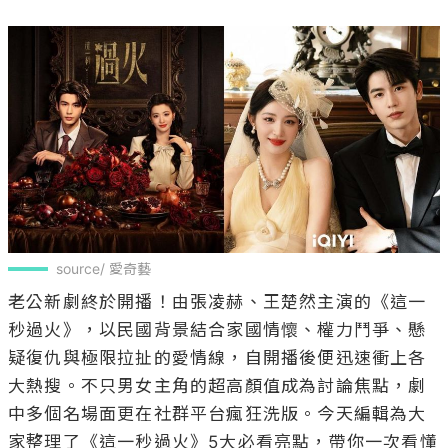
source/ 愛奇藝
老公新劇終於開播！由張凌赫、王楚然主演的《這一
秒過火》，以民國背景結合家國情懷、權力鬥爭、懸
疑復仇與極限拉扯的愛情線，自開播後便迅速衝上各
大熱搜。不只男女主角的超高顏值成為討論焦點，劇
中多個名場面更在社群平台瘋狂洗版。今天編輯為大
家整理了《這一秒過火》5大必看亮點，帶你一次看懂