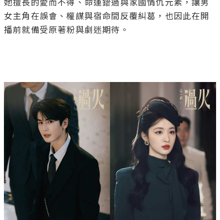
她擅長的愛而不得、命運錯過與家國情仇元素，讓男
女主角在誤會、權謀與宿命間反覆糾葛，也因此在開
播前就備受原著粉與劇迷期待。
