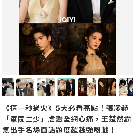
《這一秒過火》5大必看亮點！張凌赫
「軍閥二少」虐戀全網心痛，王楚然霸
氣出手名場面話題度超越強吻戲！