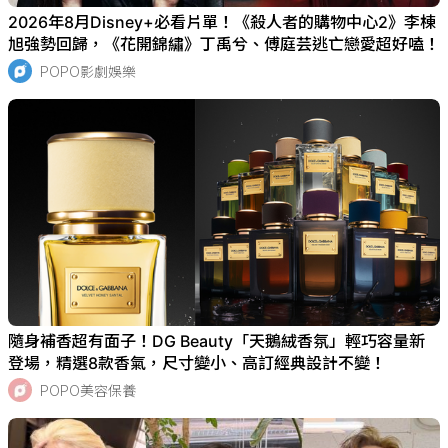
2026年8月Disney+必看片單！《殺人者的購物中心2》李棟
旭強勢回歸，《花開錦繡》丁禹兮、傅庭芸逃亡戀愛超好嗑！
POPO影劇娛樂
隨身補香超有面子！DG Beauty「天鵝絨香氛」輕巧容量新
登場，精選8款香氣，尺寸變小、高訂經典設計不變！
POPO美容保養