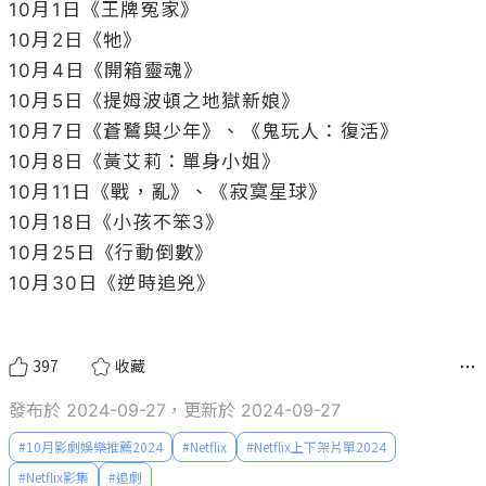
10月1日《王牌冤家》

10月2日《牠》

10月4日《開箱靈魂》

10月5日《提姆波頓之地獄新娘》

10月7日《蒼鷺與少年》、《鬼玩人：復活》

10月8日《黃艾莉：單身小姐》

10月11日《戰，亂》、《寂寞星球》

10月18日《小孩不笨3》

10月25日《行動倒數》

10月30日《逆時追兇》

397
收藏
發布於 2024-09-27，更新於 2024-09-27
#
10月影劇娛樂推薦2024
#
Netflix
#
Netflix上下架片單2024
#
Netflix影集
#
追劇