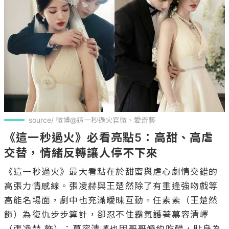
source/ 微博@這一秒過火官微、愛奇藝
《這一秒過火》必看亮點5：高甜、高虐
交替，情緒反轉讓人停不下來
《這一秒過火》最大看點在於甜蜜與虐心劇情交錯的
高張力情感線。張凌赫與王楚然除了有重逢強吻戲等
高能名場面，劇中也充滿曖昧互動。任素素（王楚然 
飾）為復仇步步算計，卻忍不住霸氣護著慕容清嶧
（張凌赫 飾）；慕容清嶧也因哥哥婚約吃醋，貼身為