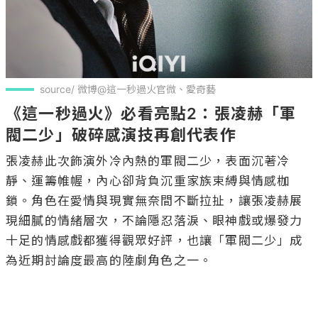
source/ 微博@這一秒過火官微、愛奇藝
《這一秒過火》必看亮點2：張凌赫「軍
閥二少」破碎感演技再創代表作
張凌赫此次飾演外冷內熱的軍閥二少，表面沉著冷
靜、運籌帷幄，內心卻背負沉重家族束縛與情感枷
鎖。角色在愛情與現實無奈間不斷拉扯，讓張凌赫展
現細膩的情緒層次，不論隱忍落淚、眼神戲或爆發力
十足的情感戲都獲得觀眾好評，也讓「軍閥二少」成
為近期討論度最高的陸劇角色之一。
