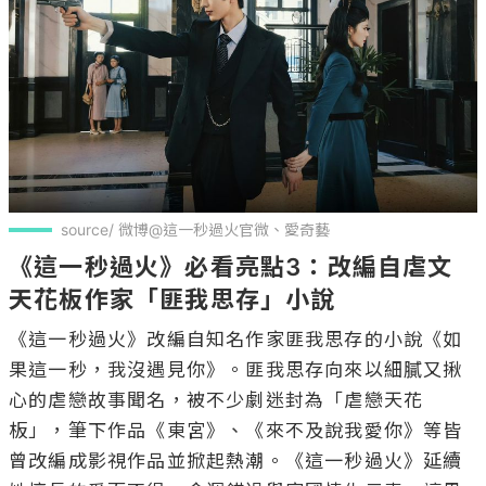
source/ 微博@這一秒過火官微、愛奇藝
《這一秒過火》必看亮點3：改編自虐文
天花板作家「匪我思存」小說
《這一秒過火》改編自知名作家匪我思存的小說《如
果這一秒，我沒遇見你》。匪我思存向來以細膩又揪
心的虐戀故事聞名，被不少劇迷封為「虐戀天花
板」，筆下作品《東宮》、《來不及說我愛你》等皆
曾改編成影視作品並掀起熱潮。《這一秒過火》延續