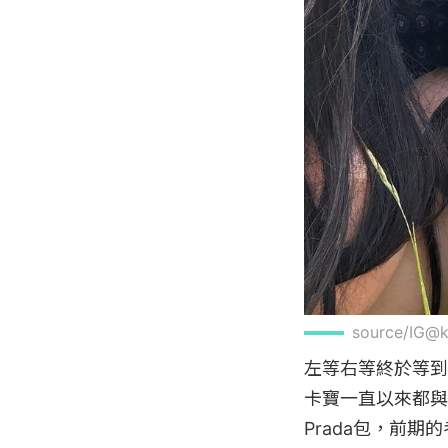
source/IG@k
左等右等終於等到了
卡寶一直以來都與
Prada包，前