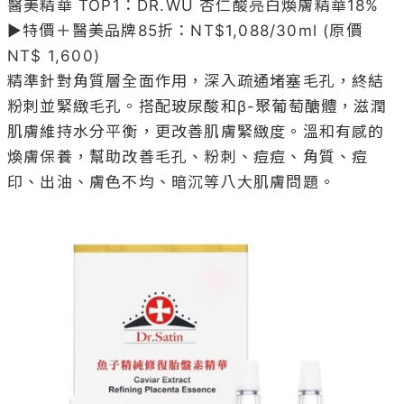
醫美精華 TOP1：DR.WU 杏仁酸亮白煥膚精華18% 

▶特價＋醫美品牌85折：NT$1,088/30ml (原價
NT$ 1,600)

精準針對角質層全面作用，深入疏通堵塞毛孔，終結
粉刺並緊緻毛孔。搭配玻尿酸和β-聚葡萄醣體，滋潤
肌膚維持水分平衡，更改善肌膚緊緻度。溫和有感的
煥膚保養，幫助改善毛孔、粉刺、痘痘、角質、痘
印、出油、膚色不均、暗沉等八大肌膚問題。
