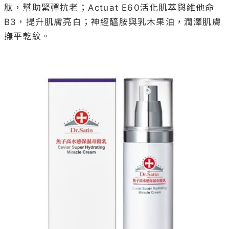
肽，幫助緊彈抗老；Actuat E60活化肌萃與維他命
B3，提升肌膚亮白；神經醯胺與乳木果油，潤澤肌膚
撫平乾紋。
