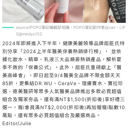
source/POPO筆記編輯部拍攝、POPO筆記創作者@van、LIP
S@miniiyo152
2024年即將進入下半年，健康美麗領導品牌屈臣氏特
別分享「2024上半年醫美保養熱銷排行榜」， 並依
據化妝水、精華、乳液三大品類最熱銷產品，解析夏
季不敗的「保養公式」。此外，屈臣氏重磅獻上「醫
美高峰會」，即日起至9/4醫美全品牌不限金額天天
85折，更集結DR.WU、CeraVe、理膚寶水、寶拉珍
選、德美醫研等眾多人氣醫美品牌推出多款必買超值
組合及獨家夯品，還有滿NT$1,500(折扣後)享好禮三
選一，寵i會員滿NT$2,000(折扣後)再加贈寵i點數10
萬點，還有眾多必買超值組合及嚴選商品。

Editor/Julie
