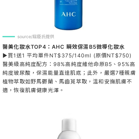
source/屈臣氏提供
醫美化妝水TOP4：AHC 瞬效保濕B5微導化妝水 
▶買1送1 平均單件NT$375/140ml (原價NT$750)

醫美級高純度配方：98%高純度維他命原B5、95%高
純度玻尿酸，保濕能量直達肌底；此外，嚴選7種親膚
植物萃取如野馬鬱蘭、馬齒莧萃取，溫和安撫肌膚不
適，恢復肌膚健康光澤。
