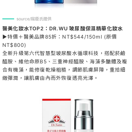
source/屈臣氏提供
醫美化妝水TOP2：DR.WU 玻尿酸保濕精華化妝水
▶特價＋醫美品牌85折：NT$544/150ml (原價
NT$800)

全新升級第六代智慧型玻尿酸水循環科技，搭配菸鹼
醯胺、維他命原B5、三重神經醯胺、海藻多醣體及複
合有機藻，能修復乾燥粗糙，調節肌膚屏障，重拾細
緻彈潤，讓肌膚由內而外恢復透亮光澤。
