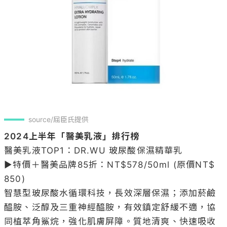
source/屈臣氏提供
2024上半年「醫美乳液」排行榜
醫美乳液TOP1：DR.WU 玻尿酸保濕精華乳 

▶特價＋醫美品牌85折：NT$578/50ml (原價NT$ 
850)

智慧型玻尿酸水循環科技，長效深層保濕；添加菸鹼
醯胺、泛醇及三重神經醯胺，有效鎮定舒緩不適，協
同植萃角鯊烷，強化肌膚屏障。質地清爽、快速吸收