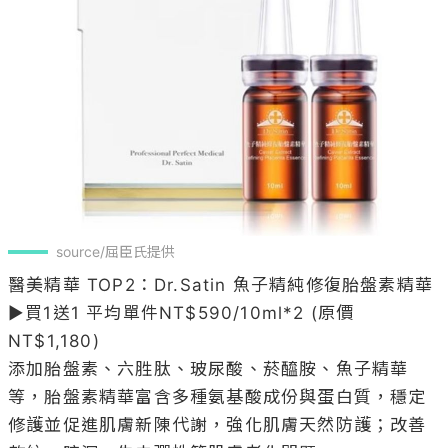
source/屈臣氏提供
醫美精華 TOP2：Dr.Satin 魚子精純修復胎盤素精華 

▶買1送1 平均單件NT$590/10ml*2 (原價
NT$1,180)

添加胎盤素、六胜肽、玻尿酸、菸醯胺、魚子精華
等，胎盤素精華富含多種氨基酸成份與蛋白質，穩定
修護並促進肌膚新陳代謝，強化肌膚天然防護；改善