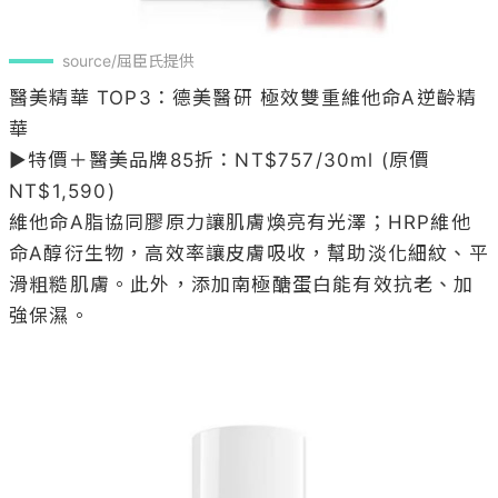
source/屈臣氏提供
醫美精華 TOP3：德美醫研 極效雙重維他命A逆齡精
華 

▶特價＋醫美品牌85折：NT$757/30ml (原價
NT$1,590)

維他命A脂協同膠原力讓肌膚煥亮有光澤；HRP維他
命A醇衍生物，高效率讓皮膚吸收，幫助淡化細紋、平
滑粗糙肌膚。此外，添加南極醣蛋白能有效抗老、加
強保濕。
