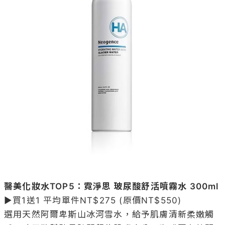
醫美化妝水TOP5：霓淨思 玻尿酸舒活噴霧水 300ml
▶買1送1 平均單件NT$275 (原價NT$550)

選用天然阿爾卑斯山冰河雪水，給予肌膚清新柔嫩觸