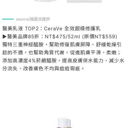
source/屈臣氏提供
醫美乳液 TOP2：CeraVe 全效超級修護乳 

▶醫美品牌85折：NT$475/52ml (原價NT$559)

獨特三重神經醯胺，幫助修復肌膚屏障、舒緩乾燥引
起的不適，也幫助角質代謝，促進肌膚平滑、柔嫩；
添加高濃度4%菸鹼醯胺，提高皮膚保水能力、減少水
分流失、改善膚色不均與痘痘瑕疵。
