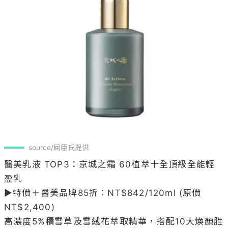
source/屈臣氏提供
醫美乳液 TOP3：京城之霜 60植萃十全頂級全能輕
盈乳 

▶特價＋醫美品牌85折：NT$842/120ml (原價
NT$2,400)

高濃度5%積雪草及雪絨花萃取精華，搭配10大煥顏胜