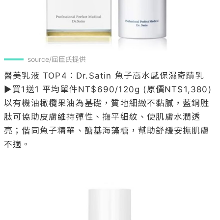
source/屈臣氏提供
醫美乳液 TOP4：Dr.Satin 魚子高水感保濕奇蹟乳 

▶買1送1 平均單件NT$690/120g (原價NT$1,380)

以有機油橄欖果油為基礎，質地細緻不黏膩，藍銅胜
肽可協助皮膚維持彈性、撫平細紋、使肌膚水潤透
亮；偕同魚子精華、醣基海藻糖，幫助舒緩安撫肌膚
不適。
