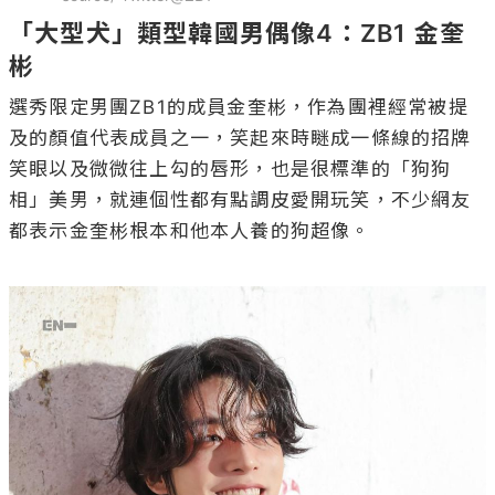
「大型犬」類型韓國男偶像4：ZB1 金奎
彬
選秀限定男團ZB1的成員金奎彬，作為團裡經常被提
及的顏值代表成員之一，笑起來時瞇成一條線的招牌
笑眼以及微微往上勾的唇形，也是很標準的「狗狗
相」美男，就連個性都有點調皮愛開玩笑，不少網友
都表示金奎彬根本和他本人養的狗超像。
