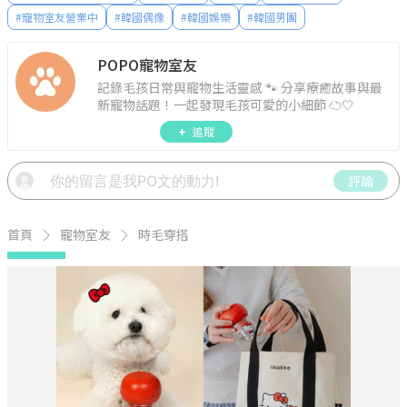
#
寵物室友營業中
#
韓國偶像
#
韓國娛樂
#
韓國男團
POPO寵物室友
記錄毛孩日常與寵物生活靈感 🐾 分享療癒故事與最
新寵物話題！一起發現毛孩可愛的小細節 ☁️🤍
追蹤
評論
首頁
寵物室友
時毛穿搭