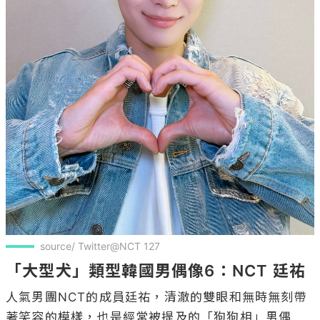
source/ Twitter@NCT 127
「大型犬」類型韓國男偶像6：NCT 廷祐
人氣男團NCT的成員廷祐，清澈的雙眼和無時無刻帶
著笑容的模樣，也是經常被提及的「狗狗相」男偶