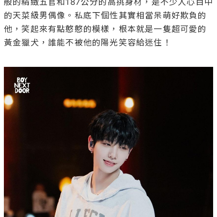
般的精緻五官和187公分的高挑身材，是不少人心目中
的天菜級男偶像。私底下個性其實相當呆萌好欺負的
他，笑起來有點憨憨的模樣，根本就是一隻超可愛的
黃金獵犬，誰能不被他的陽光笑容給迷住！
