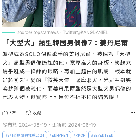
source/ topstarnews、Twitter@KANGDANIEL
「大型犬」類型韓國男偶像7：姜丹尼爾
轉型成為SOLO偶像歌手的姜丹尼爾，被稱為「大型
犬」類型男偶像始祖的他，寬厚高大的身板、笑起來
幾乎瞇成一條線的眼睛，再加上超白的肌膚，根本就
是超萌超可愛的「微笑天使」薩摩耶犬，光是看到笑
容就整個被融化。而姜丹尼爾雖然是大型犬男偶像的
代表人物，但實際上可是位不折不扣的貓奴呢！
329
收藏
發布於 2024-08-19，更新於 2024-08-19
#
8月影劇娛樂推薦2024
#
ENHYPEN
#
KPOP
#
SEVENTEEN