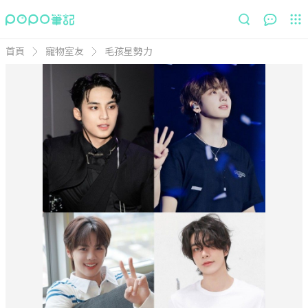
首頁
寵物室友
毛孩星勢力