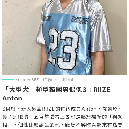
source/ SBS、IG@riize_official
「大型犬」類型韓國男偶像3：RIIZE 
Anton
SM旗下新人男團RIIZE的忙內成員Anton，從脣形、
鼻子到眼睛，五官整體看上去也是屬於標準的「狗狗
相」，個性比較認生的他，雖然不笑時看起來有點高