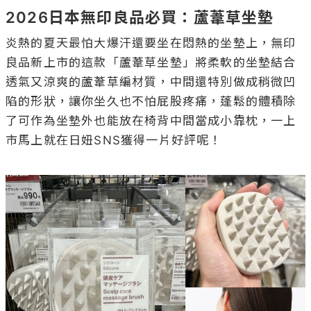
2026日本無印良品必買：蘆葦草坐墊
炎熱的夏天最怕大爆汗還要坐在悶熱的坐墊上，無印
良品新上市的這款「蘆葦草坐墊」將柔軟的坐墊結合
透氣又涼爽的蘆葦草編材質，中間還特別做成稍微凹
陷的形狀，讓你坐久也不怕屁股疼痛，蓬鬆的體積除
了可作為坐墊外也能放在椅背中間當成小靠枕，一上
市馬上就在日妞SNS獲得一片好評呢！
