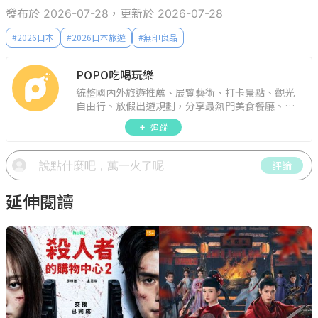
發布於 2026-07-28，更新於 2026-07-28
#
2026日本
#
2026日本旅遊
#
無印良品
POPO吃喝玩樂
統整國內外旅遊推薦、展覽藝術、打卡景點、觀光
自由行、放假出遊規劃，分享最熱門美食餐廳、約
會聚餐、人氣甜點、速食手搖飲、3C科技、心理測
追蹤
驗、星座運勢、生活雜貨、吃喝玩樂實用資訊。
評論
延伸閱讀