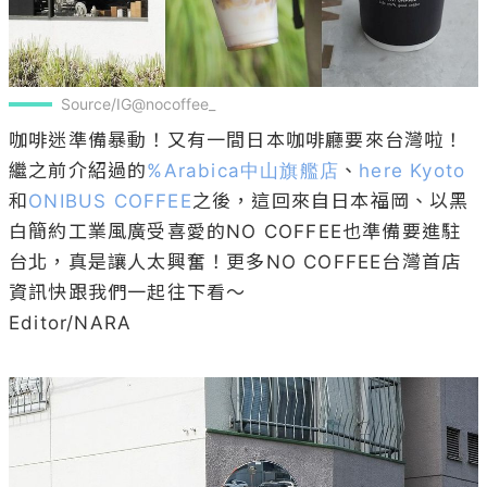
Source/IG@nocoffee_
咖啡迷準備暴動！又有一間日本咖啡廳要來台灣啦！
繼之前介紹過的
%Arabica中山旗艦店
、
here Kyoto
和
ONIBUS COFFEE
之後，這回來自日本福岡、以黑
白簡約工業風廣受喜愛的NO COFFEE也準備要進駐
台北，真是讓人太興奮！更多NO COFFEE台灣首店
資訊快跟我們一起往下看～

Editor/NARA
