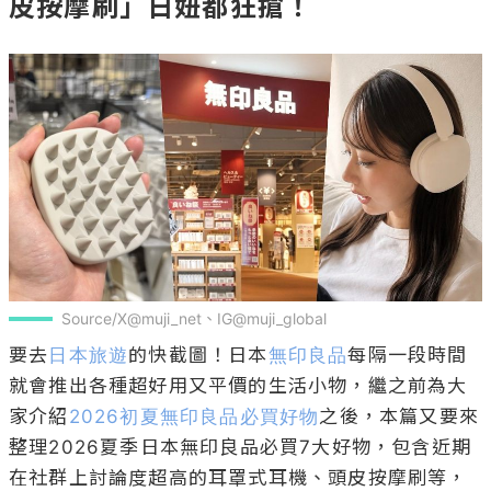
皮按摩刷」日妞都狂搶！
Source/X@muji_net、IG@muji_global
要去
日本旅遊
的快截圖！日本
無印良品
每隔一段時間
就會推出各種超好用又平價的生活小物，繼之前為大
家介紹
2026初夏無印良品必買好物
之後，本篇又要來
整理2026夏季日本無印良品必買7大好物，包含近期
在社群上討論度超高的耳罩式耳機、頭皮按摩刷等，