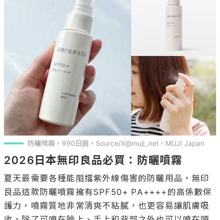
防曬噴霧，990日圓。Source/X@muji_net、MUJI Japan
2026日本無印良品必買：防曬噴霧
夏天最需要各種能阻擋紫外線傷害的防曬用品，無印
良品這款防曬噴霧擁有SPF50+ PA++++的高係數保
護力，噴霧質地非常清爽不粘膩，也更容易讓肌膚吸
收，除了可噴在臉上、手上和背部之外也可以噴在頭