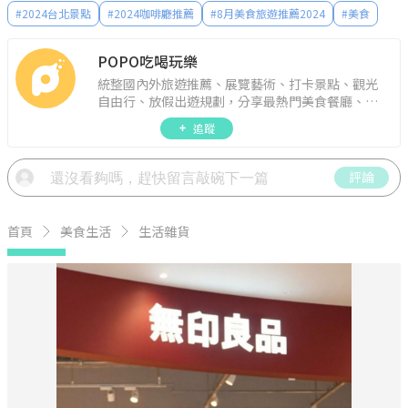
#
2024台北景點
#
2024咖啡廳推薦
#
8月美食旅遊推薦2024
#
美食
POPO吃喝玩樂
統整國內外旅遊推薦、展覽藝術、打卡景點、觀光
自由行、放假出遊規劃，分享最熱門美食餐廳、約
會聚餐、人氣甜點、速食手搖飲、3C科技、心理測
追蹤
驗、星座運勢、生活雜貨、吃喝玩樂實用資訊。
評論
首頁
美食生活
生活雜貨