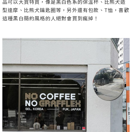
品可以大買特買，像是黑白色系的保溫杯、比熊犬造
型達摩、比熊犬鑰匙圈等，另外還有包款、T恤，喜歡
這種黑白簡約風格的人絕對會買到瘋掉！
