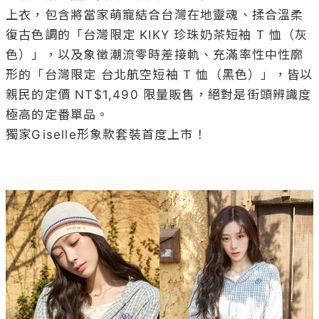
上衣，包含將當家萌寵結合台灣在地靈魂、揉合溫柔
復古色調的「台灣限定 KIKY 珍珠奶茶短袖 T 恤（灰
色）」，以及象徵潮流零時差接軌、充滿率性中性廓
形的「台灣限定 台北航空短袖 T 恤（黑色）」，皆以
親民的定價 NT$1,490 限量販售，絕對是街頭辨識度
極高的定番單品。

獨家Giselle形象款套裝首度上市！
