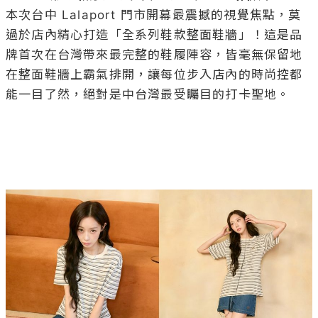
本次台中 Lalaport 門市開幕最震撼的視覺焦點，莫
過於店內精心打造「全系列鞋款整面鞋牆」！這是品
牌首次在台灣帶來最完整的鞋履陣容，皆毫無保留地
在整面鞋牆上霸氣排開，讓每位步入店內的時尚控都
能一目了然，絕對是中台灣最受矚目的打卡聖地。
