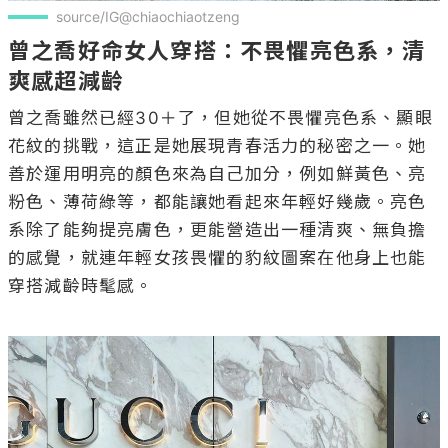
source/IG@chiaochiaotzeng
曾之喬好命女人穿搭：不畏懼亮色系，清
爽感超減齡
曾之喬雖然已經30＋了，但她從不畏懼亮色系、顯眼
花紋的挑戰，這正是她展現青春活力的秘密之一。她
善於運用明亮的顏色來為自己加分，例如鮮黃色、亮
粉色、薄荷綠等，都能讓她看起來年輕好幾歲。亮色
系除了能夠提亮膚色，更能營造出一種清爽、無負擔
的感覺，就連年輕女孩畏懼的豹紋圖案在他身上也能
穿搭減齡時髦感。
