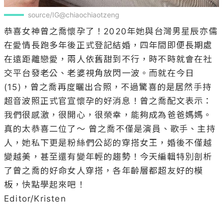
source/IG@chiaochiaotzeng
恭喜女神曾之喬懷孕了！2020年她與台灣男星辰亦儒
在愛情長跑多年後正式登記結婚，四年間即便長期處
在遠距離戀愛，兩人依舊甜到不行，時不時就會在社
交平台發老公、老婆視角放閃一波。而就在今日
(15)，曾之喬再度曬出合照，不過驚喜的是居然手持
超音波照正式官宣懷孕的好消息！曾之喬配文表示：
我們很感激，很開心，很榮幸，能夠成為爸爸媽媽。
真的太恭喜二位了～ 曾之喬不僅是演員、歌手、主持
人，她私下更是粉絲們公認的穿搭女王，婚後不僅越
變越美，甚至還有變年輕的趨勢！今天編輯特別剖析
了曾之喬的好命女人穿搭，各年齡層都超友好的模
板，快點學起來吧！

Editor/Kristen
