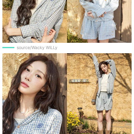
source/Wacky WiLLy