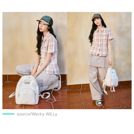
source/Wacky WiLLy