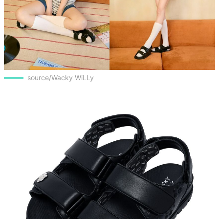
source/Wacky WiLLy