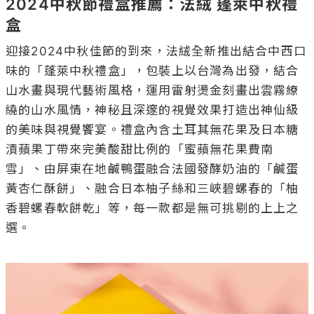
2024中秋節禮盒推薦：法絨 蓬萊中秋禮
盒
迎接2024中秋佳節的到來，法絨全新推出結合中西口
味的「蓬萊中秋禮盒」，包裝上以台灣為出發，結合
山水畫與現代藝術風格，運用雷射燙金刻畫出雲霧繚
繞的山水風情，神秘且深邃的視覺效果打造出神仙級
的美味與視覺饗宴。禮盒內含土耳其無花果及日本糖
漬蘋果丁帶來完美酸甜比例的「蜜蘋無花果費南
雪」、由屏東在地鹹鴨蛋融合法國發酵奶油的「鹹蛋
黃杏仁酥餅」、融合日本柚子絲和三峽碧螺春的「柚
香碧螺春軟餅乾」等，每一款都是無可挑剔的上上之
選。
