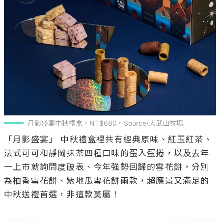
月影盛宴中秋禮盒，NT$680。Source/大武山牧場
「月影盛宴」 中秋禮盒裡共有經典原味、紅玉紅茶、
法式可可和靜岡抹茶四種口味的蛋入蛋捲，以及去年
一上市就詢問度破表、今年強勢回歸的雪花餅，分別
為柚香雪花餅、紫地瓜雪花餅兩款，超應景又滿足的
中秋送禮首選，非這款莫屬！
