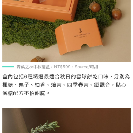
森菓之秋中秋禮盒，NT$599。Source/時甜
盒內包括6種精選最適合秋日的雪球餅乾口味，分別為
楓糖、栗子、柚香、焙茶、四季春茶、鐵觀音，貼心
減糖配方不怕甜膩。
