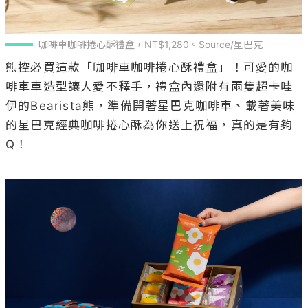
咖啡車咖啡捲心酥禮盒，NT$1,280。Source/星巴克
熊控必買這款「咖啡車咖啡捲心酥禮盒」！可愛的咖
啡車車造型讓人愛不釋手，禮盒內還附有兩隻超卡哇
伊的Bearista熊，準備開著星巴克咖啡車、載著美味
的星巴克經典咖啡捲心酥為你送上祝福，真的是有夠
Q！
