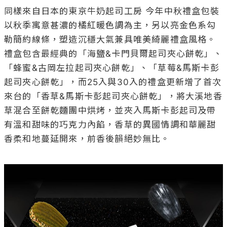
同樣來自日本的東京牛奶起司工房 今年中秋禮盒包裝
以秋季寓意甚濃的橘紅暖色調為主，另以亮金色系勾
勒簡約線條，塑造沉穩大氣兼具唯美綺麗禮盒風格。
禮盒包含最經典的「海鹽&卡門貝爾起司夾心餅乾」、
「蜂蜜&古岡左拉起司夾心餅乾」、「草莓&馬斯卡彭
起司夾心餅乾」，而25入與30入的禮盒更新增了首次
來台的「香草&馬斯卡彭起司夾心餅乾」，將大溪地香
草混合至餅乾麵團中烘烤，並夾入馬斯卡彭起司及帶
有溫和甜味的巧克力內餡，香草的異國情調和華麗甜
香柔和地蔓延開來，前香後韻絕妙無比。
