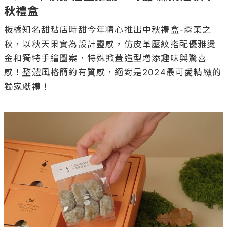
秋禮盒
板橋知名甜點店時甜今年精心推出中秋禮盒-森菓之
秋，以秋天果實為設計靈感，仿皮革壓紋搭配優雅燙
金和獨特手繪圖案，特殊掀蓋造型增添趣味與驚喜
感！整體風格簡約有質感，絕對是2024最可愛精緻的
獨家獻禮！
