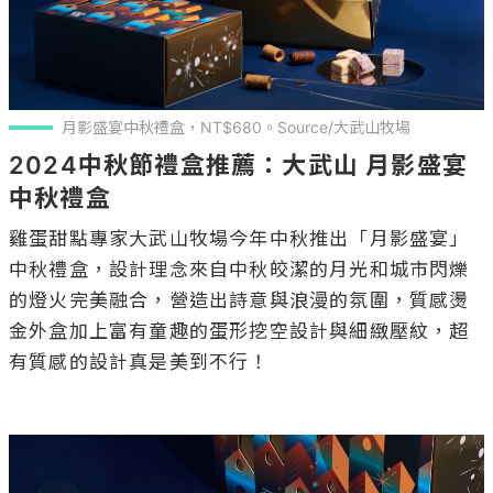
月影盛宴中秋禮盒，NT$680。Source/大武山牧場
2024中秋節禮盒推薦：大武山 月影盛宴
中秋禮盒
雞蛋甜點專家大武山牧場今年中秋推出「月影盛宴」
中秋禮盒，設計理念來自中秋皎潔的月光和城市閃爍
的燈火完美融合，營造出詩意與浪漫的氛圍，質感燙
金外盒加上富有童趣的蛋形挖空設計與細緻壓紋，超
有質感的設計真是美到不行！
