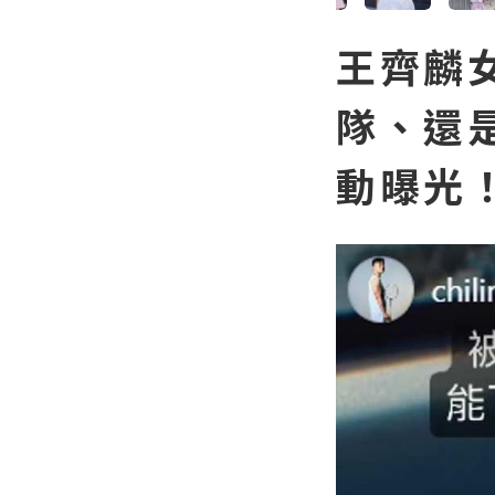
王齊麟
隊、還
動曝光