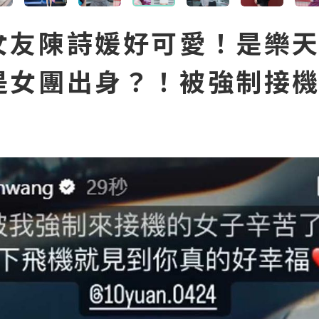
女友陳詩媛好可愛！是樂
是女團出身？！被強制接
！