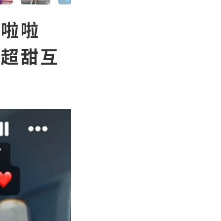
天啦啦
機超甜互