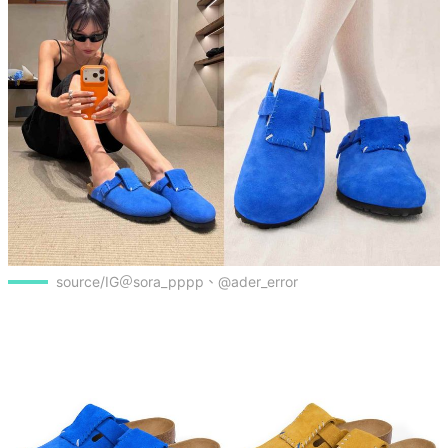
source/IG＠sora_pppp、@ader_error