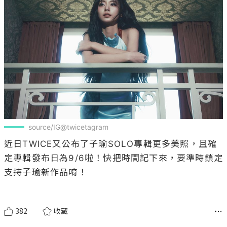
source/IG@twicetagram
近日TWICE又公布了子瑜SOLO專輯更多美照，且確
定專輯發布日為9/6啦！快把時間記下來，要準時鎖定
支持子瑜新作品唷！

382
收藏