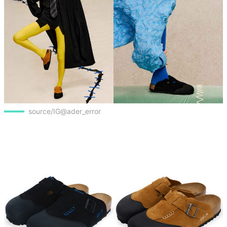
source/IG@ader_error