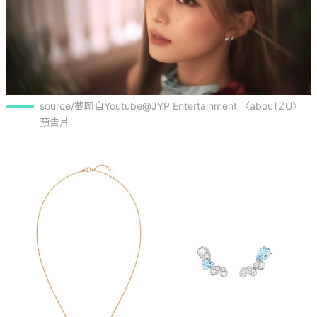
source/截圖自Youtube@JYP Entertainment 〈abouTZU〉 
預告片