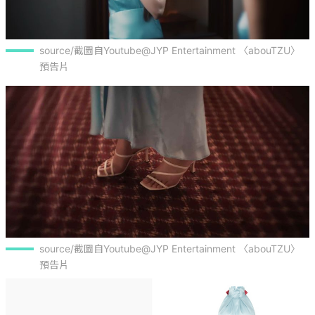
source/截圖自Youtube@JYP Entertainment 〈abouTZU〉 
預告片
source/截圖自Youtube@JYP Entertainment 〈abouTZU〉 
預告片