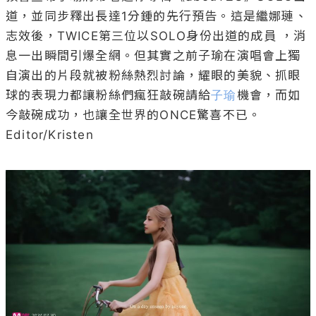
道，並同步釋出長達1分鍾的先行預告。這是繼娜璉、
志效後，TWICE第三位以SOLO身份出道的成員 ，消
息一出瞬間引爆全網。但其實之前子瑜在演唱會上獨
自演出的片段就被粉絲熱烈討論，耀眼的美貌、抓眼
球的表現力都讓粉絲們瘋狂敲碗請給
子瑜
機會，而如
今敲碗成功，也讓全世界的ONCE驚喜不已。

Editor/Kristen
