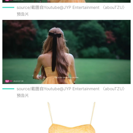
source/截圖自Youtube@JYP Entertainment 〈abouTZU〉 
預告片
source/截圖自Youtube@JYP Entertainment 〈abouTZU〉 
預告片