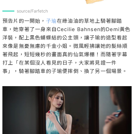
source/Farfetch
預告片的一開始，
子瑜
在綠油油的草地上騎著腳踏
車，她穿著了一身來自Cecilie Bahnsen的Demi黃色
洋裝，配上黑色蝴蝶結的公主頭，讓子瑜的造型看起
來像是無憂無慮的千金小姐。微風輕拂讓她的髮絲順
著飛起，短短幾秒的畫面真的仙氣爆棚！而隨著字幕
打上「在某個沒人看見的日子，大家將見證一件
事」，騎著腳踏車的子瑜便摔倒、換了另一個場景。
