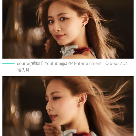
source/截圖自Youtube@JYP Entertainment 〈abouTZU〉 
預告片