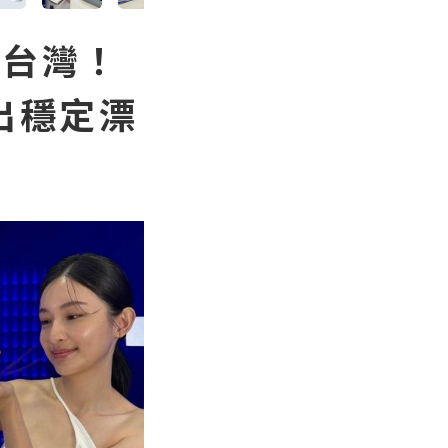
到台灣！
出穩定漂