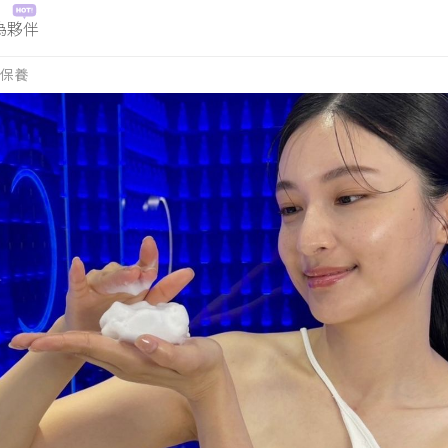
為夥伴
保養