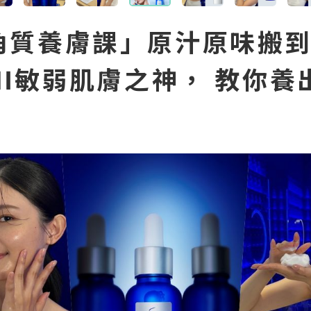
角質養膚課」原汁原味搬
MI敏弱肌膚之神， 教你養
！