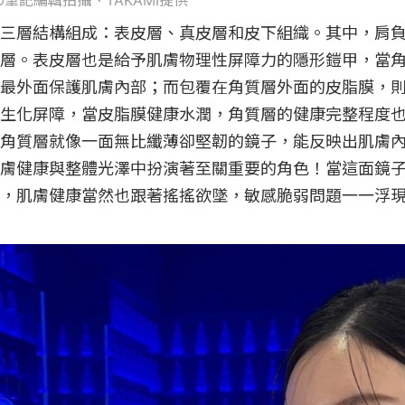
OPO筆記編輯拍攝、TAKAMI提供
三層結構組成：表皮層、真皮層和皮下組織。其中，肩
層。表皮層也是給予肌膚物理性屏障力的隱形鎧甲，當
最外面保護肌膚內部；而包覆在角質層外面的皮脂膜，
生化屏障，當皮脂膜健康水潤，角質層的健康完整程度
角質層就像一面無比纖薄卻堅韌的鏡子，能反映出肌膚
膚健康與整體光澤中扮演著至關重要的角色！當這面鏡
，肌膚健康當然也跟著搖搖欲墜，敏感脆弱問題一一浮現