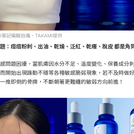
OPO筆記編輯拍攝、TAKAMI提供
題：痘痘粉刺、出油、乾燥、泛紅、乾癢、脫皮 都是角
感問題困擾，當肌膚因水分不足、溫度變化、保養成分
而開始出現躁動不穩等各種敏感脆弱現象，若不及時做
一推即倒的骨牌，不斷朝著更難纏的敏弱方向前進！
