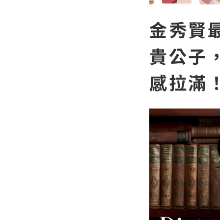
金秀賢
貴公子
感拉滿