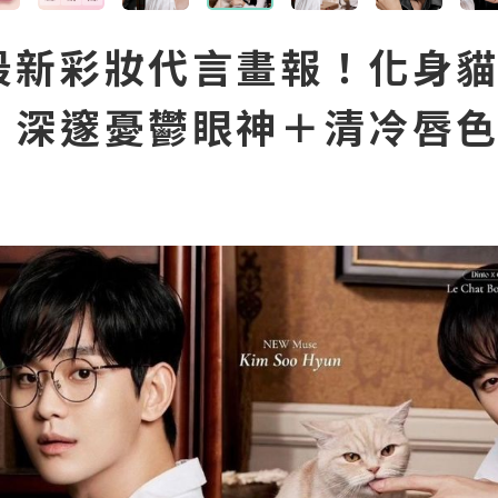
最新彩妝代言畫報！化身
，深邃憂鬱眼神＋清冷唇
！