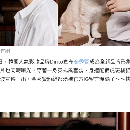
to官網
1日，韓國人氣彩妝品牌Dinto宣布
金秀賢
成為全新品牌形
片也同時曝光，穿著一身英式風套裝、身邊配備虎斑橘
波宣傳一出，金秀賢粉絲都湧進官方IG留言爆滿了～～