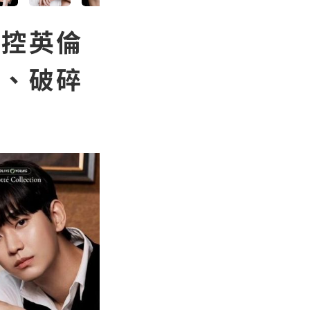
貓控英倫
色、破碎