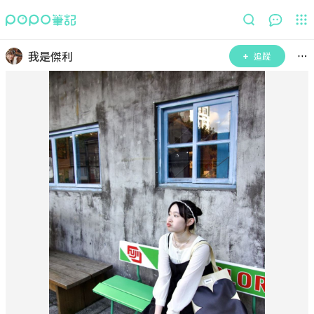
我是傑利
追蹤