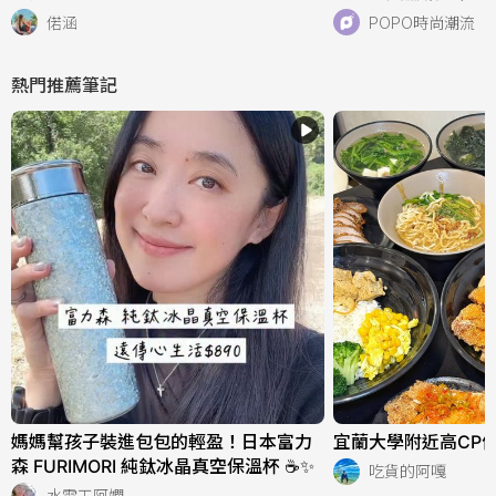
好看、一亮相就爆紅
偌涵
POPO時尚潮流
熱門推薦筆記
媽媽幫孩子裝進包包的輕盈！日本富力
宜蘭大學附近高CP值
森 FURIMORI 純鈦冰晶真空保溫杯 ☕✨
吃貨的阿嘎
水電工阿嫻