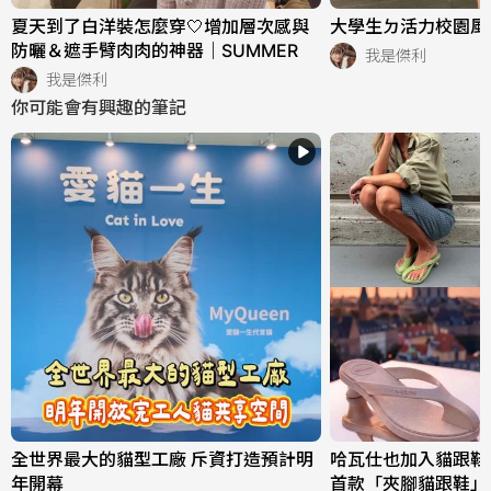
夏天到了白洋裝怎麼穿🤍增加層次感與
大學生ㄉ活力校園風穿
防曬＆遮手臂肉肉的神器｜SUMMER
我是傑利
我是傑利
你可能會有興趣的筆記
全世界最大的貓型工廠 斥資打造預計明
哈瓦仕也加入貓跟鞋戰場
年開幕
首款「夾腳貓跟鞋」