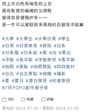
搭上米白色長袖雪紡上衣

還有髮箍和編織的尖頭鞋

變得氣質優雅許多～～

是一件可以駕馭很多風格的百變怪洋裝👾

#大學
#大學生
#大學日常
#學生
#日常
#日常穿搭
#穿搭
#日系
#日系風
#日系感
#黑
#白
#黑白
#洋裝
#長洋裝
#洋裝穿搭
#黑洋裝
#拍照
#景點
#拍照景點
#四四南村
#台北
#台北景點
#相機
#攝影
#夏
#夏日
#夏日穿搭
#約會穿搭
#7月POPO創作者分享
280
收藏
評論
發布於 2024-07-28，更新於 2024-07-28