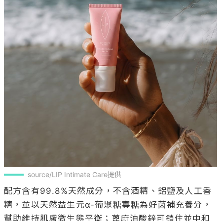
source/LIP Intimate Care提供
配方含有99.8%天然成分，不含酒精、鋁鹽及人工香
精，並以天然益生元α-葡聚糖寡糖為好菌補充養分，
幫助維持肌膚微生態平衡；蓖麻油酸鋅可鎖住並中和