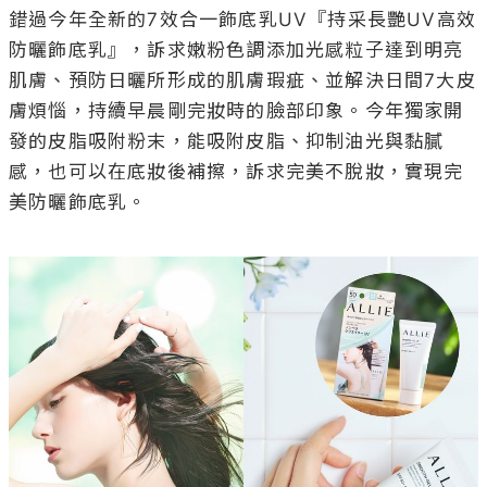
錯過今年全新的7效合一飾底乳UV『持采長艷UV高效
防曬飾底乳』，訴求嫩粉色調添加光感粒子達到明亮
肌膚、預防日曬所形成的肌膚瑕疵、並解決日間7大皮
膚煩惱，持續早晨剛完妝時的臉部印象。今年獨家開
發的皮脂吸附粉末，能吸附皮脂、抑制油光與黏膩
感，也可以在底妝後補擦，訴求完美不脫妝，實現完
美防曬飾底乳。
