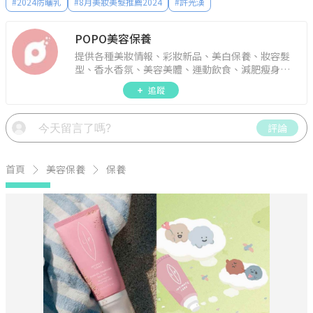
#
2024防曬乳
#
8月美妝美髮推薦2024
#
許光漢
POPO美容保養
提供各種美妝情報、彩妝新品、美白保養、妝容髮
型、香水香氛、美容美體、運動飲食、減肥瘦身、
週年慶資訊。
追蹤
評論
首頁
美容保養
保養